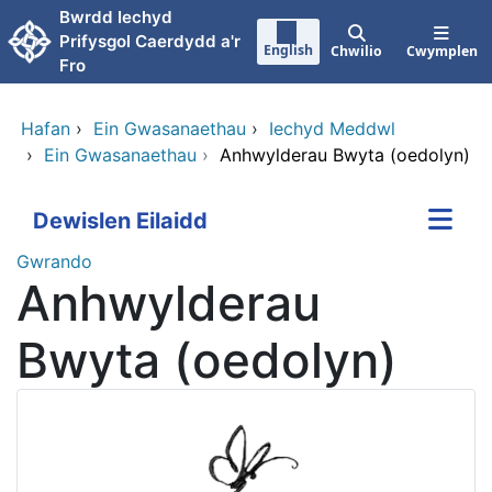
Neidio i'r prif gynnwy
Bwrdd Iechyd
Prifysgol Caerdydd a'r
English
Chwilio
Cwymplen
Fro
Hafan
›
Ein Gwasanaethau
›
Iechyd Meddwl
›
Ein Gwasanaethau
›
Anhwylderau Bwyta (oedolyn)
Dewislen Eilaidd
Gwrando
Anhwylderau
Bwyta (oedolyn)