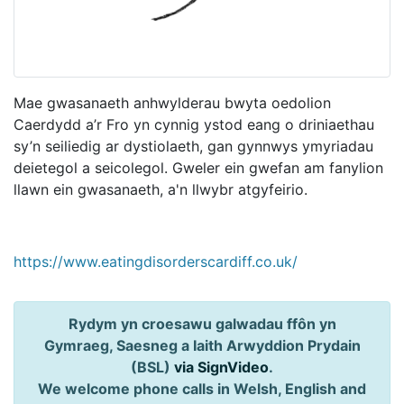
Mae gwasanaeth anhwylderau bwyta oedolion
Caerdydd a’r Fro yn cynnig ystod eang o driniaethau
sy’n seiliedig ar dystiolaeth, gan gynnwys ymyriadau
deietegol a seicolegol. Gweler ein gwefan am fanylion
llawn ein gwasanaeth, a'n llwybr atgyfeirio.
https://www.eatingdisorderscardiff.co.uk/
Rydym yn croesawu galwadau ffôn yn
Gymraeg, Saesneg a Iaith Arwyddion Prydain
(BSL)
via SignVideo
.
We welcome phone calls in Welsh, English and