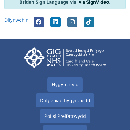
British Sign Language via
via SignVideo
.
Dilynwch ni
Hygyrchedd
Datganiad hygyrchedd
Polisi Preifatrwydd