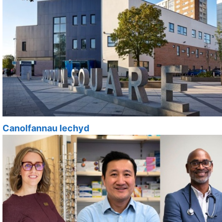
Canolfannau Iechyd