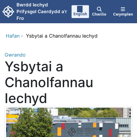
Neidio i'r prif gynnwy
Bwrdd Iechyd
Prifysgol Caerdydd a'r
English
Chwilio
Cwymplen
Fro
Hafan
›
Ysbytai a Chanolfannau Iechyd
Gwrando
Ysbytai a
Chanolfannau
Iechyd