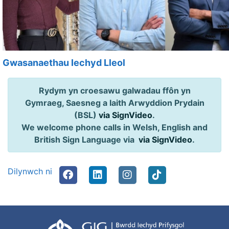
Gwasanaethau Iechyd Lleol
Rydym yn croesawu galwadau ffôn yn
Gymraeg, Saesneg a Iaith Arwyddion Prydain
(BSL)
via SignVideo
.
We welcome phone calls in Welsh, English and
British Sign Language via
via SignVideo
.
Dilynwch ni