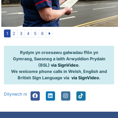
1
2
3
4
5
6
Rydym yn croesawu galwadau ffôn yn
Gymraeg, Saesneg a Iaith Arwyddion Prydain
(BSL)
via SignVideo
.
We welcome phone calls in Welsh, English and
British Sign Language via
via SignVideo
.
Dilynwch ni