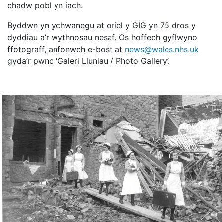
chadw pobl yn iach.
Byddwn yn ychwanegu at oriel y GIG yn 75 dros y
dyddiau a’r wythnosau nesaf. Os hoffech gyflwyno
ffotograff, anfonwch e-bost at
news@wales.nhs.uk
gyda’r pwnc ‘Galeri Lluniau / Photo Gallery’.