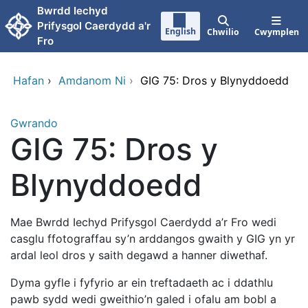
Neidio i'r prif gynnwy
Bwrdd Iechyd
Prifysgol Caerdydd a'r
English
Chwilio
Cwymplen
Fro
Hafan
›
Amdanom Ni
›
GIG 75: Dros y Blynyddoedd
Gwrando
GIG 75: Dros y
Blynyddoedd
Mae Bwrdd Iechyd Prifysgol Caerdydd a’r Fro wedi
casglu ffotograffau sy’n arddangos gwaith y GIG yn yr
ardal leol dros y saith degawd a hanner diwethaf.
Dyma gyfle i fyfyrio ar ein treftadaeth ac i ddathlu
pawb sydd wedi gweithio’n galed i ofalu am bobl a