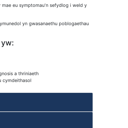
 y mae eu symptomau'n sefydlog i weld y
ymunedol yn gwasanaethu poblogaethau
 yw:
osis a thriniaeth
u cymdeithasol