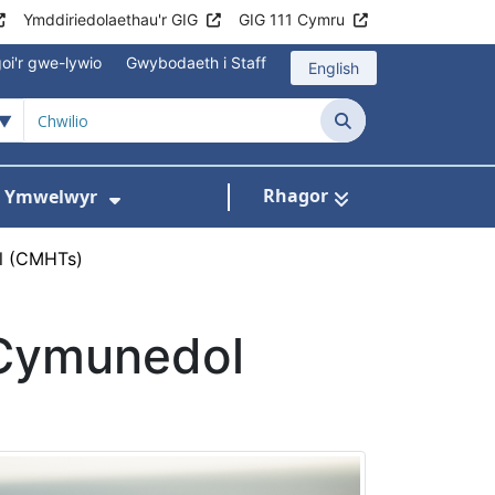
Ymddiriedolaethau'r GIG
GIG 111 Cymru
oi'r gwe-lywio
Gwybodaeth i Staff
English
Chwilio
Rhagor
ac Ymwelwyr
 gyfer Ysbytai a Chanolfannau Iechyd
Dangos isddewislen ar gyfer Gwy
l (CMHTs)
Cymunedol