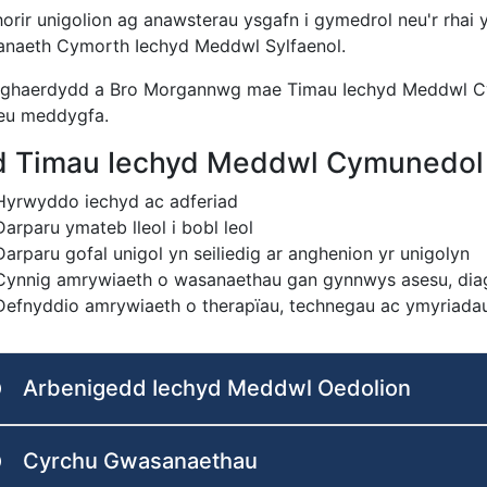
orir unigolion ag anawsterau ysgafn i gymedrol neu'r rhai
naeth Cymorth Iechyd Meddwl Sylfaenol.
ghaerdydd a Bro Morgannwg mae Timau Iechyd Meddwl C
 eu meddygfa.
 Timau Iechyd Meddwl Cymunedol
Hyrwyddo iechyd ac adferiad
Darparu ymateb lleol i bobl leol
Darparu gofal unigol yn seiliedig ar anghenion yr unigolyn
Cynnig amrywiaeth o wasanaethau gan gynnwys asesu, diagn
Defnyddio amrywiaeth o therapïau, technegau ac ymyriada
Arbenigedd Iechyd Meddwl Oedolion
Cyrchu Gwasanaethau