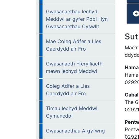
Gwasanaethau Iechyd
Meddwl ar gyfer Pobl Hŷn
Gwasanaethau Cyswllt
Sut
Mae Coleg Adfer a Lles
Mae'r
Caerdydd a'r Fro
ddydd 
Gwasanaeth Fferylliaeth
Hama
mewn Iechyd Meddwl
Hamad
0292
Coleg Adfer a Lles
Caerdydd a'r Fro
Gaba
The G
Timau Iechyd Meddwl
0292
Cymunedol
Pen
Pentw
Gwasanaethau Argyfwng
0292