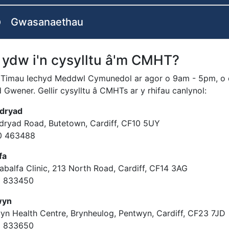
Gwasanaethau
 ydw i'n cysylltu â'm CMHT?
 Timau Iechyd Meddwl Cymunedol ar agor o 9am - 5pm, o d
Gwener. Gellir cysylltu â CMHTs ar y rhifau canlynol:
dryad
ryad Road, Butetown, Cardiff, CF10 5UY
0 463488
lfa
abalfa Clinic, 213 North Road, Cardiff, CF14 3AG
1 833450
twyn
yn Health Centre, Brynheulog, Pentwyn, Cardiff, CF23 7
1 833650