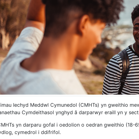
imau Iechyd Meddwl Cymunedol (CMHTs) yn gweithio mewn
naethau Cymdeithasol ynghyd â darparwyr eraill yn y sect
MHTs yn darparu gofal i oedolion o oedran gweithio (18-
dlog, cymedrol i ddifrifol.