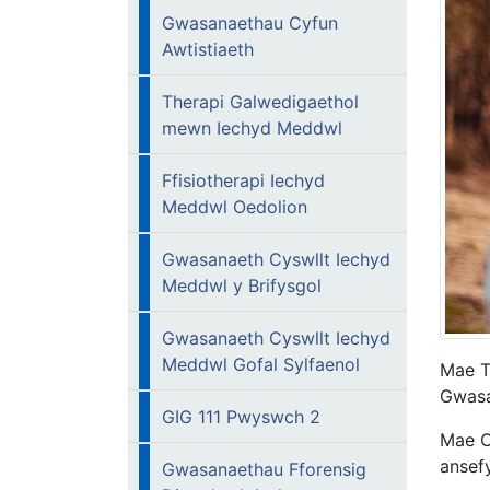
Gwasanaethau Cyfun
Awtistiaeth
Therapi Galwedigaethol
mewn Iechyd Meddwl
Ffisiotherapi Iechyd
Meddwl Oedolion
Gwasanaeth Cyswllt Iechyd
Meddwl y Brifysgol
Gwasanaeth Cyswllt Iechyd
Meddwl Gofal Sylfaenol
Mae T
Gwasa
GIG 111 Pwyswch 2
Mae C
ansefy
Gwasanaethau Fforensig