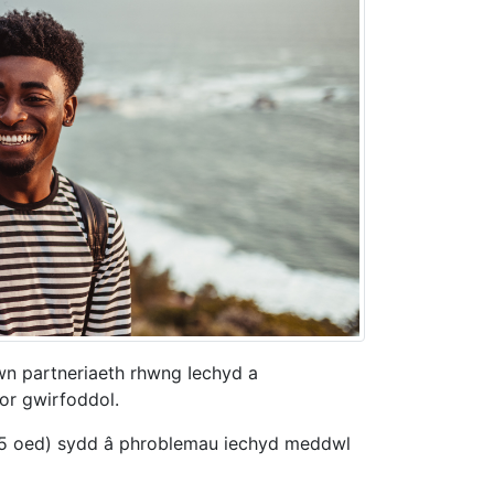
 partneriaeth rhwng Iechyd a
or gwirfoddol.
65 oed) sydd â phroblemau iechyd meddwl