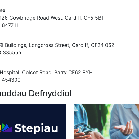
ine
 126 Cowbridge Road West, Cardiff, CF5 5BT
 847711
s
RI Buildings, Longcross Street, Cardiff, CF24 0SZ
0 335555
e
 Hospital, Colcot Road, Barry CF62 8YH
6 454300
oddau Defnyddiol