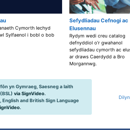
iau
Sefydliadau Cefnogi ac
naeth Cymorth Iechyd
Elusennau
l Sylfaenol i bobl o bob
Rydym wedi creu catalog
defnyddiol o’r gwahanol
sefydliadau cymorth ac el
ar draws Caerdydd a Bro
Morgannwg.
ôn yn Gymraeg, Saesneg a Iaith
 (BSL)
via SignVideo
.
Dily
 English and British Sign Language
SignVideo
.