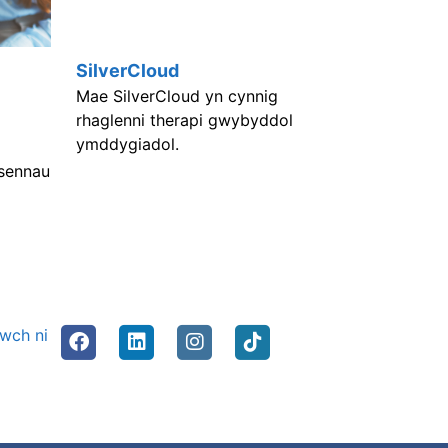
SilverCloud
Mae SilverCloud yn cynnig
rhaglenni therapi gwybyddol
ymddygiadol.
usennau
nwch ni