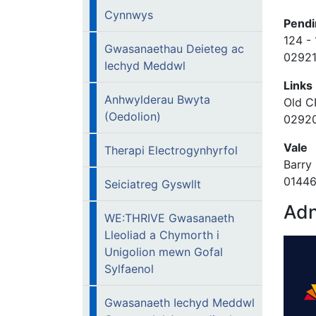
Cynnwys
Pend
124 -
Gwasanaethau Deieteg ac
02921
Iechyd Meddwl
Link
Anhwylderau Bwyta
Old C
(Oedolion)
0292
Val
Therapi Electrogynhyrfol
Barry
0144
Seiciatreg Gyswllt
Adn
WE:THRIVE Gwasanaeth
Lleoliad a Chymorth i
Unigolion mewn Gofal
Sylfaenol
Gwasanaeth Iechyd Meddwl