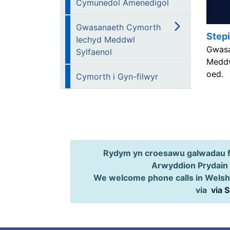
Cymunedol Amenedigol
Gwasanaeth Cymorth
Step
Iechyd Meddwl
Gwasa
Sylfaenol
Meddw
oed.
Cymorth i Gyn-filwyr
Rydym yn croesawu galwadau ff
Arwyddion Prydain
We welcome phone calls in Welsh,
via
via 