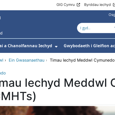
GIG Cymru
Byrddau iechyd
Osg
ai a Chanolfannau Iechyd
Gwybodaeth i Gleifion 
 isddewislen ar gyfer Ein Gwasanaethau
Dangos isddewislen ar
wl
›
Ein Gwasanaethau
›
Timau Iechyd Meddwl Cymunedo
ndo
imau Iechyd Meddwl 
CMHTs)