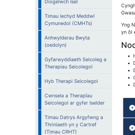
Diogelwch Isel
Cyngh
Gwasa
Timau Iechyd Meddwl
Cymunedol (CMHTs)
Yng N
yn ôl
Anhwylderau Bwyta
Nod
(oedolyn)
Gyfarwyddiaeth Seicoleg a
Therapiau Seicolegol
Hyb Therapi Seicolegol
Cwnsela a Therapïau
Seicolegol ar gyfer Iselder
Timau Datrys Argyfwng a
Thriniaeth yn y Cartref
(Timau CRHT)