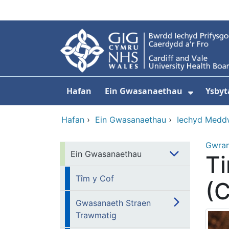
Neidio i'r prif gynnwy
Hafan
Ein Gwasanaethau
Ysbyt
Dangos
Hafan
›
Ein Gwasanaethau
›
Iechyd Medd
Gwra
Ein Gwasanaethau
T
Tîm y Cof
(
Gwasanaeth Straen
Trawmatig