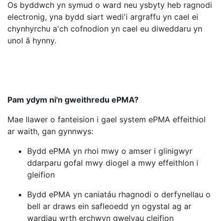
Os byddwch yn symud o ward neu ysbyty heb ragnodi
electronig, yna bydd siart wedi'i argraffu yn cael ei
chynhyrchu a'ch cofnodion yn cael eu diweddaru yn
unol â hynny.
Pam ydym ni'n gweithredu ePMA?
Mae llawer o fanteision i gael system ePMA effeithiol
ar waith, gan gynnwys:
Bydd ePMA yn rhoi mwy o amser i glinigwyr
ddarparu gofal mwy diogel a mwy effeithlon i
gleifion
Bydd ePMA yn caniatáu rhagnodi o derfynellau o
bell ar draws ein safleoedd yn ogystal ag ar
wardiau wrth erchwyn gwelyau cleifion