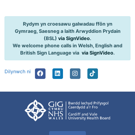
Rydym yn croesawu galwadau ffôn yn
Gymraeg, Saesneg a Iaith Arwyddion Prydain
(BSL)
via SignVideo
.
We welcome phone calls in Welsh, English and
British Sign Language via
via SignVideo
.
Dilynwch ni