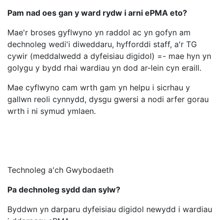
Pam nad oes gan y ward rydw i arni ePMA eto?
Mae'r broses gyflwyno yn raddol ac yn gofyn am
dechnoleg wedi'i diweddaru, hyfforddi staff, a'r TG
cywir (meddalwedd a dyfeisiau digidol) =- mae hyn yn
golygu y bydd rhai wardiau yn dod ar-lein cyn eraill.
Mae cyflwyno cam wrth gam yn helpu i sicrhau y
gallwn reoli cynnydd, dysgu gwersi a nodi arfer gorau
wrth i ni symud ymlaen.
Technoleg a'ch Gwybodaeth
Pa dechnoleg sydd dan sylw?
Byddwn yn darparu dyfeisiau digidol newydd i wardiau