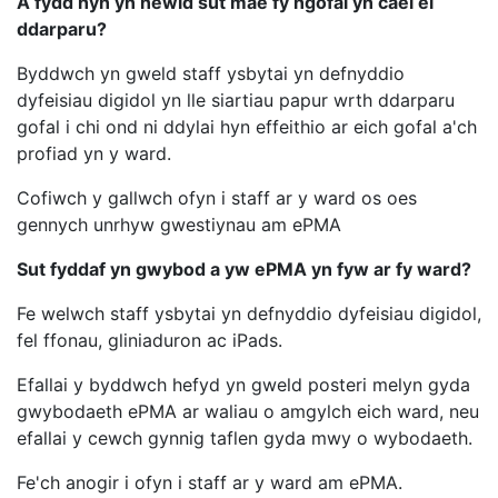
A fydd hyn yn newid sut mae fy ngofal yn cael ei
ddarparu?
Byddwch yn gweld staff ysbytai yn defnyddio
dyfeisiau digidol yn lle siartiau papur wrth ddarparu
gofal i chi ond ni ddylai hyn effeithio ar eich gofal a'ch
profiad yn y ward.
Cofiwch y gallwch ofyn i staff ar y ward os oes
gennych unrhyw gwestiynau am ePMA
Sut fyddaf yn gwybod a yw ePMA yn fyw ar fy ward?
Fe welwch staff ysbytai yn defnyddio dyfeisiau digidol,
fel ffonau, gliniaduron ac iPads.
Efallai y byddwch hefyd yn gweld posteri melyn gyda
gwybodaeth ePMA ar waliau o amgylch eich ward, neu
efallai y cewch gynnig taflen gyda mwy o wybodaeth.
Fe'ch anogir i ofyn i staff ar y ward am ePMA.