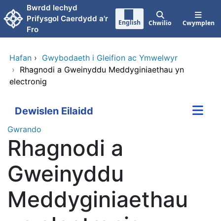
Neidio i'r prif gynnwy
Bwrdd Iechyd
Prifysgol Caerdydd a'r
English
Chwilio
Cwymplen
Fro
Hafan
›
Gwybodaeth i Gleifion ac Ymwelwyr
›
Rhagnodi a Gweinyddu Meddyginiaethau yn
electronig
Dewislen Eilaidd
Gwrando
Rhagnodi a
Gweinyddu
Meddyginiaethau