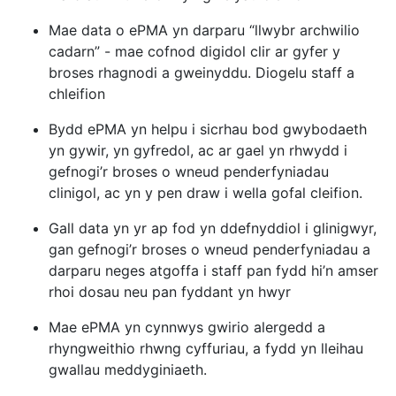
Mae data o ePMA yn darparu “llwybr archwilio
cadarn” - mae cofnod digidol clir ar gyfer y
broses rhagnodi a gweinyddu. Diogelu staff a
chleifion
Bydd ePMA yn helpu i sicrhau bod gwybodaeth
yn gywir, yn gyfredol, ac ar gael yn rhwydd i
gefnogi’r broses o wneud penderfyniadau
clinigol, ac yn y pen draw i wella gofal cleifion.​​​
Gall data yn yr ap fod yn ddefnyddiol i glinigwyr,
gan gefnogi’r broses o wneud penderfyniadau a
darparu neges atgoffa i staff pan fydd hi’n amser
rhoi dosau neu pan fyddant yn hwyr
Mae ePMA yn cynnwys gwirio alergedd a
rhyngweithio rhwng cyffuriau, a fydd yn lleihau
gwallau meddyginiaeth.