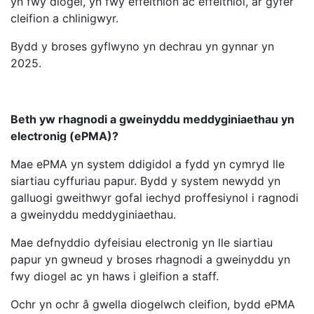
yn fwy diogel, yn fwy effeithlon ac effeithiol, ar gyfer
cleifion a chlinigwyr.
Bydd y broses gyflwyno yn dechrau yn gynnar yn
2025.
Beth yw rhagnodi a gweinyddu meddyginiaethau yn
electronig (ePMA)?
Mae ePMA yn system ddigidol a fydd yn cymryd lle
siartiau cyffuriau papur. Bydd y system newydd yn
galluogi gweithwyr gofal iechyd proffesiynol i ragnodi
a gweinyddu meddyginiaethau.
Mae defnyddio dyfeisiau electronig yn lle siartiau
papur yn gwneud y broses rhagnodi a gweinyddu yn
fwy diogel ac yn haws i gleifion a staff.
Ochr yn ochr â gwella diogelwch cleifion, bydd ePMA