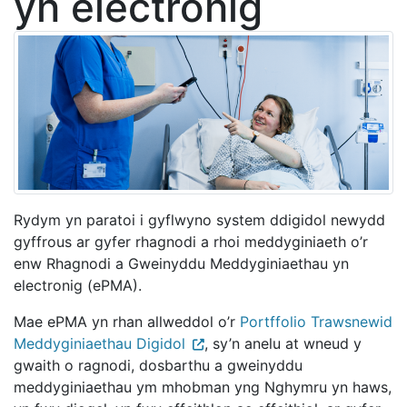
yn electronig
Rydym yn paratoi i gyflwyno system ddigidol newydd
gyffrous ar gyfer rhagnodi a rhoi meddyginiaeth o’r
enw Rhagnodi a Gweinyddu Meddyginiaethau yn
electronig (ePMA).
Mae ePMA yn rhan allweddol o’r
Portffolio Trawsnewid
Meddyginiaethau Digidol
, sy’n anelu at wneud y
gwaith o ragnodi, dosbarthu a gweinyddu
meddyginiaethau ym mhobman yng Nghymru yn haws,