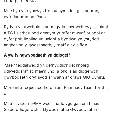
i ddarparu ePMA.
Mae hyn yn cynnwys ffonau symudol, gliniaduron,
cyfrifiaduron ac iPads.
Rydym yn gweithio'n agos gyda chydweithwyr clinigol
a TG i sicrhau bod gennym yr offer mwyaf priodol ar
gyfer pob lleoliad yn unigol a byddwn yn ystyried
anghenion y gwasanaeth, y staff a'r cleifion.
A yw fy ngwybodaeth yn ddiogel?
Mae’r feddalwedd yn defnyddio’r dechnoleg
ddiweddaraf ac mae’n unol â pholisïau diogelwch
gwybodaeth cryf sydd ar waith ar draws GIG Cymru.
More info requested here from Pharmacy team for this
q.
Mae’r system ePMA wedi’i hadolygu gan ein timau
Seiberddiogelwch a Llywodraethu Gwybodaeth i