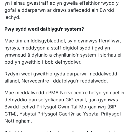
yn lleihau gwastraff ac yn gwella effeithlonrwydd y
gofal a ddarparwn ar draws safleoedd ein Bwrdd
Iechyd.
Pwy sydd wedi datblygu'r system?
Mae tîm amlddisgyblaethol, sy'n cynnwys fferyllwyr,
nyrsys, meddygon a staff digidol sydd i gyd yn
ymwneud â dylunio a chynllunio'r system i sicrhau ei
bod yn gweithio i bob defnyddiwr.
Rydym wedi gweithio gyda darparwr meddalwedd
allanol, Nervecentre i ddatblygu'r feddalwedd.
Mae meddalwedd ePMA Nervecentre hefyd yn cael ei
defnyddio gan sefydliadau GIG eraill, gan gynnwys
Bwrdd Iechyd Prifysgol Cwm Taf Morgannwg (BIP
CTM), Ysbytai Prifysgol Caerlŷr ac Ysbytai Prifysgol
Nottingham.