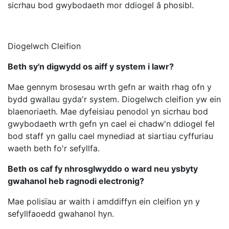
sicrhau bod gwybodaeth mor ddiogel â phosibl.
Diogelwch Cleifion
Beth sy'n digwydd os aiff y system i lawr?
Mae gennym brosesau wrth gefn ar waith rhag ofn y
bydd gwallau gyda'r system. Diogelwch cleifion yw ein
blaenoriaeth. Mae dyfeisiau penodol yn sicrhau bod
gwybodaeth wrth gefn yn cael ei chadw'n ddiogel fel
bod staff yn gallu cael mynediad at siartiau cyffuriau
waeth beth fo'r sefyllfa.
Beth os caf fy nhrosglwyddo o ward neu ysbyty
gwahanol heb ragnodi electronig?
Mae polisïau ar waith i amddiffyn ein cleifion yn y
sefyllfaoedd gwahanol hyn.