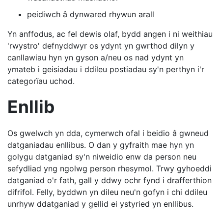
peidiwch â dynwared rhywun arall
Yn anffodus, ac fel dewis olaf, bydd angen i ni weithiau
'rwystro' defnyddwyr os ydynt yn gwrthod dilyn y
canllawiau hyn yn gyson a/neu os nad ydynt yn
ymateb i geisiadau i ddileu postiadau sy'n perthyn i'r
categorïau uchod.
Enllib
Os gwelwch yn dda, cymerwch ofal i beidio â gwneud
datganiadau enllibus. O dan y gyfraith mae hyn yn
golygu datganiad sy'n niweidio enw da person neu
sefydliad yng ngolwg person rhesymol. Trwy gyhoeddi
datganiad o'r fath, gall y ddwy ochr fynd i drafferthion
difrifol. Felly, byddwn yn dileu neu'n gofyn i chi ddileu
unrhyw ddatganiad y gellid ei ystyried yn enllibus.