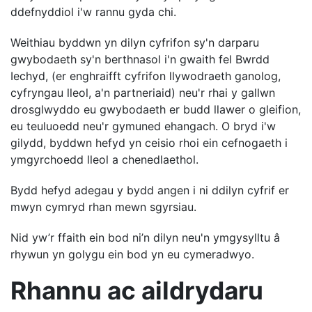
ddefnyddiol i'w rannu gyda chi.
Weithiau byddwn yn dilyn cyfrifon sy'n darparu
gwybodaeth sy'n berthnasol i'n gwaith fel Bwrdd
Iechyd, (er enghraifft cyfrifon llywodraeth ganolog,
cyfryngau lleol, a'n partneriaid) neu'r rhai y gallwn
drosglwyddo eu gwybodaeth er budd llawer o gleifion,
eu teuluoedd neu'r gymuned ehangach. O bryd i'w
gilydd, byddwn hefyd yn ceisio rhoi ein cefnogaeth i
ymgyrchoedd lleol a chenedlaethol.
Bydd hefyd adegau y bydd angen i ni ddilyn cyfrif er
mwyn cymryd rhan mewn sgyrsiau.
Nid yw’r ffaith ein bod ni’n dilyn neu'n ymgysylltu â
rhywun yn golygu ein bod yn eu cymeradwyo.
Rhannu ac aildrydaru