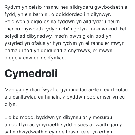
Rydym yn ceisio rhannu neu aildrydaru gwybodaeth a
fydd, yn ein barn ni, o ddiddordeb i'n dilynwyr.
Peidiwch â digio os na fyddwn yn aildrydaru neu'n
rhannu rhywbeth rydych chi'n gofyn i ni ei wneud. Fel
sefydliad dibynadwy, mae'n bwysig ein bod yn
ystyried yn ofalus yr hyn rydym yn ei rannu er mwyn
parhau i fod yn ddiduedd a chytbwys, er mwyn
diogelu enw da'r sefydliad.
Cymedroli
Mae gan y rhan fwyaf o gymunedau ar-lein eu rheolau
a'u canllawiau eu hunain, y byddwn bob amser yn eu
dilyn.
Lle bo modd, byddwn yn dibynnu ar y mesurau
amddiffyn ac ymyrraeth sydd eisoes ar waith gan y
safle rhwydweithio cymdeithasol (e.e. yn erbyn