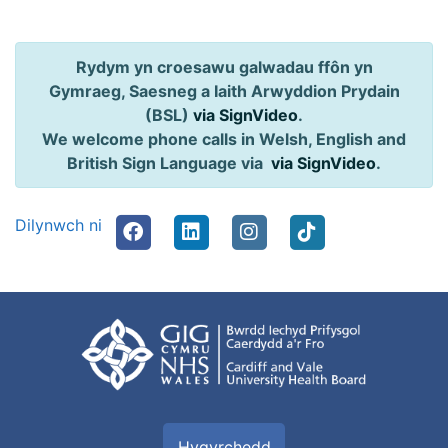
Rydym yn croesawu galwadau ffôn yn
Gymraeg, Saesneg a Iaith Arwyddion Prydain
(BSL)
via SignVideo
.
We welcome phone calls in Welsh, English and
British Sign Language via
via SignVideo
.
Dilynwch ni
Hygyrchedd