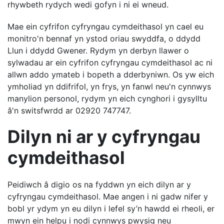
rhywbeth rydych wedi gofyn i ni ei wneud.
Mae ein cyfrifon cyfryngau cymdeithasol yn cael eu
monitro'n bennaf yn ystod oriau swyddfa, o ddydd
Llun i ddydd Gwener. Rydym yn derbyn llawer o
sylwadau ar ein cyfrifon cyfryngau cymdeithasol ac ni
allwn addo ymateb i bopeth a dderbyniwn. Os yw eich
ymholiad yn ddifrifol, yn frys, yn fanwl neu'n cynnwys
manylion personol, rydym yn eich cynghori i gysylltu
â'n switsfwrdd ar 02920 747747.
Dilyn ni ar y cyfryngau
cymdeithasol
Peidiwch â digio os na fyddwn yn eich dilyn ar y
cyfryngau cymdeithasol. Mae angen i ni gadw nifer y
bobl yr ydym yn eu dilyn i lefel sy’n hawdd ei rheoli, er
mwyn ein helpu i nodi cynnwys pwysig neu