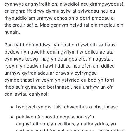
cynnwys anghyfreithlon, niweidiol neu dramgwyddus),
er enghraifft drwy dynnu sylw at sylwadau neu eu
rhybuddio am unrhyw achosion o dorri amodau a
thelerau'r safle. Mae gennym hefyd rai o'n rheolau ein
hunain.
Pan fydd defnyddwyr yn postio rhywbeth sarhaus
byddwn yn gweithredu'n gyflym i'w ddileu ac atal
cynnwys tebyg rhag ymddangos eto. Yn ogystal,
rydym yn cadw'r hawl i ddileu neu ofyn am ddileu
unrhyw gyfraniadau ar draws y cyfryngau
cymdeithasol yr ydym yn ystyried eu bod yn torri
rheolau'r gymuned berthnasol, neu unrhyw un o'r
canllawiau canlynol:
byddwch yn gwrtais, chwaethus a pherthnasol
peidiwch â phostio negeseuon sy'n
anghyfreithlon, yn enllibus, yn aflonyddus, yn
sarhaus, yn ddifenwol, yn ymosodol, yn fygythiol,