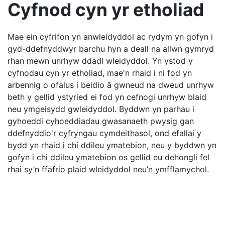
Cyfnod cyn yr etholiad
Mae ein cyfrifon yn anwleidyddol ac rydym yn gofyn i
gyd-ddefnyddwyr barchu hyn a deall na allwn gymryd
rhan mewn unrhyw ddadl wleidyddol. Yn ystod y
cyfnodau cyn yr etholiad, mae'n rhaid i ni fod yn
arbennig o ofalus i beidio â gwneud na dweud unrhyw
beth y gellid ystyried ei fod yn cefnogi unrhyw blaid
neu ymgeisydd gwleidyddol. Byddwn yn parhau i
gyhoeddi cyhoeddiadau gwasanaeth pwysig gan
ddefnyddio'r cyfryngau cymdeithasol, ond efallai y
bydd yn rhaid i chi ddileu ymatebion, neu y byddwn yn
gofyn i chi ddileu ymatebion os gellid eu dehongli fel
rhai sy’n ffafrio plaid wleidyddol neu’n ymfflamychol.