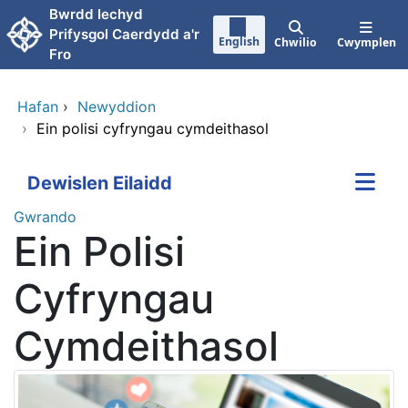
Neidio i'r prif gynnwy
Bwrdd Iechyd
Prifysgol Caerdydd a'r
English
Chwilio
Cwymplen
Fro
Hafan
›
Newyddion
›
Ein polisi cyfryngau cymdeithasol
Dewislen Eilaidd
Gwrando
Ein Polisi
Cyfryngau
Cymdeithasol