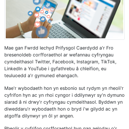
Mae gan Fwrdd Iechyd Prifysgol Caerdydd a'r Fro
bresenoldeb corfforaethol ar wefannau cyfryngau
cymdeithasol Twitter, Facebook, Instagram, TikTok,
LinkedIn a YouTube i gyfathrebu â chleifion, eu
teuluoedd a'r gymuned ehangach.
Mae'r wybodaeth hon yn esbonio sut rydym yn rheoli'r
cyfrifon hyn ac yn rhoi cyngor i ddilynwyr sy'n dymuno
siarad â ni drwy'r cyfryngau cymdeithasol. Byddwn yn
diweddaru'r wybodaeth hon o bryd i'w gilydd ac yn
atgoffa dilynwyr yn ôl yr angen.
Rheolir y cyfrifon corfforaethol hyn gan aelodau o'r