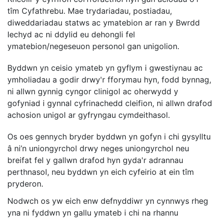
tîm Cyfathrebu. Mae trydariadau, postiadau,
diweddariadau statws ac ymatebion ar ran y Bwrdd
Iechyd ac ni ddylid eu dehongli fel
ymatebion/negeseuon personol gan unigolion.
Byddwn yn ceisio ymateb yn gyflym i gwestiynau ac
ymholiadau a godir drwy'r fforymau hyn, fodd bynnag,
ni allwn gynnig cyngor clinigol ac oherwydd y
gofyniad i gynnal cyfrinachedd cleifion, ni allwn drafod
achosion unigol ar gyfryngau cymdeithasol.
Os oes gennych bryder byddwn yn gofyn i chi gysylltu
â ni’n uniongyrchol drwy neges uniongyrchol neu
breifat fel y gallwn drafod hyn gyda'r adrannau
perthnasol, neu byddwn yn eich cyfeirio at ein tîm
pryderon.
Nodwch os yw eich enw defnyddiwr yn cynnwys rheg
yna ni fyddwn yn gallu ymateb i chi na rhannu