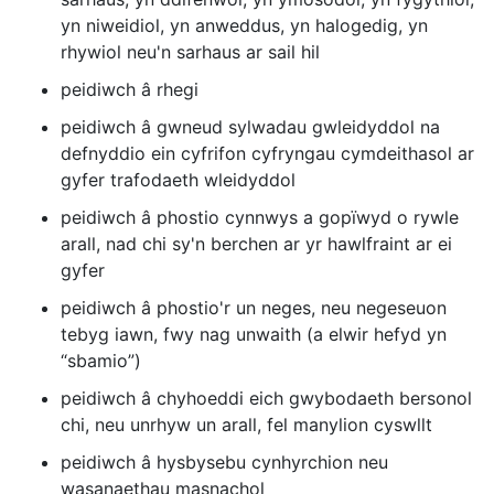
yn niweidiol, yn anweddus, yn halogedig, yn
rhywiol neu'n sarhaus ar sail hil
peidiwch â rhegi
peidiwch â gwneud sylwadau gwleidyddol na
defnyddio ein cyfrifon cyfryngau cymdeithasol ar
gyfer trafodaeth wleidyddol
peidiwch â phostio cynnwys a gopïwyd o rywle
arall, nad chi sy'n berchen ar yr hawlfraint ar ei
gyfer
peidiwch â phostio'r un neges, neu negeseuon
tebyg iawn, fwy nag unwaith (a elwir hefyd yn
“sbamio”)
peidiwch â chyhoeddi eich gwybodaeth bersonol
chi, neu unrhyw un arall, fel manylion cyswllt
peidiwch â hysbysebu cynhyrchion neu
wasanaethau masnachol