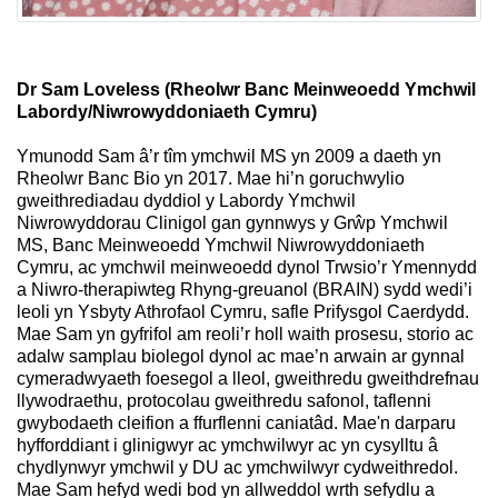
Dr Sam Loveless (Rheolwr Banc Meinweoedd Ymchwil
Labordy/Niwrowyddoniaeth Cymru)
Ymunodd Sam â’r tîm ymchwil MS yn 2009 a daeth yn
Rheolwr Banc Bio yn 2017. Mae hi’n goruchwylio
gweithrediadau dyddiol y Labordy Ymchwil
Niwrowyddorau Clinigol gan gynnwys y Grŵp Ymchwil
MS, Banc Meinweoedd Ymchwil Niwrowyddoniaeth
Cymru, ac ymchwil meinweoedd dynol Trwsio’r Ymennydd
a Niwro-therapiwteg Rhyng-greuanol (BRAIN) sydd wedi’i
leoli yn Ysbyty Athrofaol Cymru, safle Prifysgol Caerdydd.
Mae Sam yn gyfrifol am reoli’r holl waith prosesu, storio ac
adalw samplau biolegol dynol ac mae’n arwain ar gynnal
cymeradwyaeth foesegol a lleol, gweithredu gweithdrefnau
llywodraethu, protocolau gweithredu safonol, taflenni
gwybodaeth cleifion a ffurflenni caniatâd. Mae'n darparu
hyfforddiant i glinigwyr ac ymchwilwyr ac yn cysylltu â
chydlynwyr ymchwil y DU ac ymchwilwyr cydweithredol.
Mae Sam hefyd wedi bod yn allweddol wrth sefydlu a