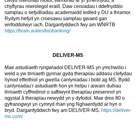
clefyd niwronau motor, tiwmorau ar yr ymennydd, a
chyflyrau niwrolegol eraill. Daw ceisiadau i ddefnyddio
samplau o sefydliadau academaidd ledled y DU a thramor.
Rydym hefyd yn croesawu samplau gwaed gan
wirfoddolwyr iach. Darganfyddwch fwy am WNRTB
https://brain.wales/biobanking/
DELIVER-MS
Mae astudiaeth ryngwladol DELIVER-MS yn ymchwilio i
weld a yw triniaeth gynnar gyda therapïau addasu clefydau
hynod effeithiol yn gwella canlyniadau i bobl ag MS. Bydd
canlyniadau'r astudiaeth hon yn helpu i arwain dulliau
triniaeth cyffredinol o safbwynt therapïau presennol yn
ogystal â therapïau newydd yn y dyfodol. Mae dros 80 o
gyfranogwyr yn cymryd rhan yng Nghaerdydd ar hyn o
bryd. Darganfyddwch fwy am DELIVER-MS.
https://deliver-
ms.com/