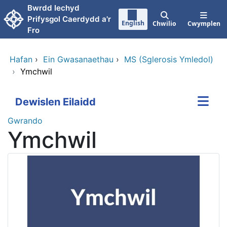
Neidio i'r prif gynnwy
Bwrdd Iechyd
Prifysgol Caerdydd a'r
English
Chwilio
Cwymplen
Fro
Hafan
›
Ein Gwasanaethau
›
MS (Sglerosis Ymledol)
›
Ymchwil
Dewislen Eilaidd
Gwrando
Ymchwil