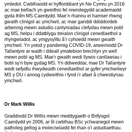
ymledol. Cwblhaodd ei hyfforddiant yn Ne Cymru yn 2016
ac mae bellach yn gweithio fel niwrolegydd academaidd
gyda thîm MS Caerdydd. Mae’n rhannu ei hamser rhwng
gwaith clinigol ac ymchwil, ac mae ganddi ddiddordeb
arbennig mewn astudio canlyniadau clefydau mewn pobl
ag MS, helpu i ddatblygu treialon clinigol cenedlaethol a
rhyngwladol, ac ymgysylltu â’r cyhoedd mewn gwaith
ymchwil. Yn ystod y pandemig COVID-19, arweiniodd Dr
Tallantyre ar waith i ddeall ymatebion brechlyn yn well
mewn pobl ag MS. Mae'r gwaith wedi llywio canllawiau i
bobl sy'n byw gydag MS. Yn ddiweddar, mae Dr Tallantyre
wedi sefydlu rhwydwaith cenedlaethol ar gyfer ymchwilwyr
MS y DU i annog cydweithio i fynd i'r afael â chwestiynau
ymchwil.
Dr Mark Willis
Graddiodd Dr Willis
mewn meddygaeth o Brifysgol
Caerdydd yn 2006, ar ôl cwblhau BSc ychwanegol mewn
patholeg gellog a moleciwlaidd fel rhan o'i astudiaethau.