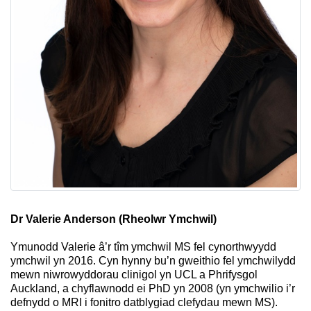
Dr Valerie Anderson (Rheolwr Ymchwil)
Ymunodd Valerie â’r tîm ymchwil MS fel cynorthwyydd
ymchwil yn 2016. Cyn hynny bu’n gweithio fel ymchwilydd
mewn niwrowyddorau clinigol yn UCL a Phrifysgol
Auckland, a chyflawnodd ei PhD yn 2008 (yn ymchwilio i’r
defnydd o MRI i fonitro datblygiad clefydau mewn MS).