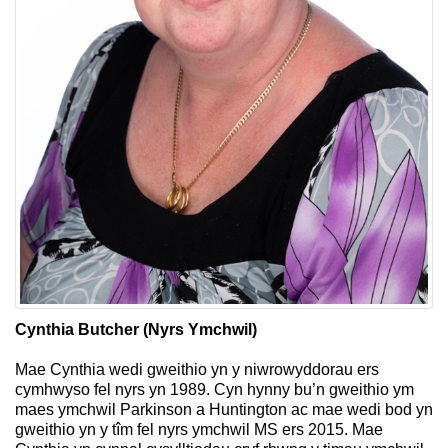
Cynthia Butcher (Nyrs Ymchwil)
Mae Cynthia wedi gweithio yn y niwrowyddorau ers
cymhwyso fel nyrs yn 1989. Cyn hynny bu’n gweithio ym
maes ymchwil Parkinson a Huntington ac mae wedi bod yn
gweithio yn y tîm fel nyrs ymchwil MS ers 2015. Mae