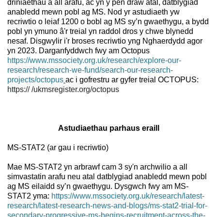
driniaethau a all arafu, ac yn y pen draw atal, datblygiad
anabledd mewn pobl ag MS. Nod yr astudiaeth yw
recriwtio o leiaf 1200 o bobl ag MS sy’n gwaethygu, a bydd
pobl yn ymuno â'r treial yn raddol dros y chwe blynedd
nesaf. Disgwylir i'r broses recriwtio yng Nghaerdydd agor
yn 2023. Darganfyddwch fwy am Octopus
https://www.mssociety.org.uk/research/explore-our-
research/research-we-fund/search-our-research-
projects/octopus
ac i gofrestru ar gyfer treial OCTOPUS:
https:// /ukmsregister.org/octopus
Astudiaethau parhaus eraill
MS-STAT2 (ar gau i recriwtio)
Mae MS-STAT2 yn arbrawf cam 3 sy'n archwilio a all
simvastatin arafu neu atal datblygiad anabledd mewn pobl
ag MS eilaidd sy’n gwaethygu. Dysgwch fwy am MS-
STAT2 yma:
https://www.mssociety.org.uk/research/latest-
research/latest-research-news-and-blogs/ms-stat2-trial-for-
secondary-progressive-ms-begins-recruitment-across-the-