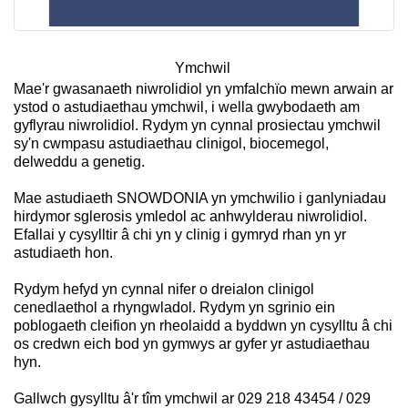
Ymchwil
Mae'r gwasanaeth niwrolidiol yn ymfalchïo mewn arwain ar
ystod o astudiaethau ymchwil, i wella gwybodaeth am
gyflyrau niwrolidiol. Rydym yn cynnal prosiectau ymchwil
sy'n cwmpasu astudiaethau clinigol, biocemegol,
delweddu a genetig.
Mae astudiaeth SNOWDONIA yn ymchwilio i ganlyniadau
hirdymor sglerosis ymledol ac anhwylderau niwrolidiol.
Efallai y cysylltir â chi yn y clinig i gymryd rhan yn yr
astudiaeth hon.
Rydym hefyd yn cynnal nifer o dreialon clinigol
cenedlaethol a rhyngwladol. Rydym yn sgrinio ein
poblogaeth cleifion yn rheolaidd a byddwn yn cysylltu â chi
os credwn eich bod yn gymwys ar gyfer yr astudiaethau
hyn.
Gallwch gysylltu â'r tîm ymchwil ar 029 218 43454 / 029