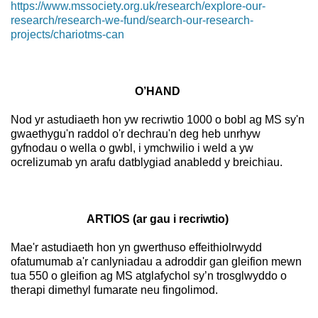
https://www.mssociety.org.uk/research/explore-our-
research/research-we-fund/search-our-research-
projects/chariotms-can
O’HAND
Nod yr astudiaeth hon yw recriwtio 1000 o bobl ag MS sy'n
gwaethygu'n raddol o'r dechrau'n deg heb unrhyw
gyfnodau o wella o gwbl, i ymchwilio i weld a yw
ocrelizumab yn arafu datblygiad anabledd y breichiau.
ARTIOS (ar gau i recriwtio)
Mae'r astudiaeth hon yn gwerthuso effeithiolrwydd
ofatumumab a'r canlyniadau a adroddir gan gleifion mewn
tua 550 o gleifion ag MS atglafychol sy’n trosglwyddo o
therapi dimethyl fumarate neu fingolimod.