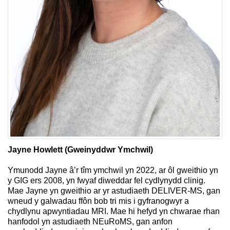
Jayne Howlett (Gweinyddwr Ymchwil)
Ymunodd Jayne â’r tîm ymchwil yn 2022, ar ôl gweithio yn
y GIG ers 2008, yn fwyaf diweddar fel cydlynydd clinig.
Mae Jayne yn gweithio ar yr astudiaeth DELIVER-MS, gan
wneud y galwadau ffôn bob tri mis i gyfranogwyr a
chydlynu apwyntiadau MRI. Mae hi hefyd yn chwarae rhan
hanfodol yn astudiaeth NEuRoMS, gan anfon