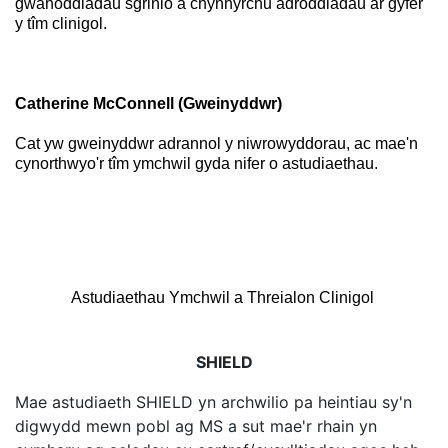
gwahoddiadau sgrinio a chynhyrchu adroddiadau ar gyfer
y tîm clinigol.
Catherine McConnell (Gweinyddwr)
Cat yw gweinyddwr adrannol y niwrowyddorau, ac mae'n
cynorthwyo'r tîm ymchwil gyda nifer o astudiaethau.
Astudiaethau Ymchwil a Threialon Clinigol
SHIELD
Mae astudiaeth SHIELD yn archwilio pa heintiau sy'n
digwydd mewn pobl ag MS a sut mae'r rhain yn