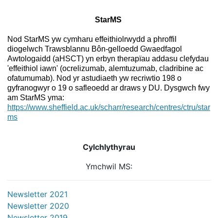
StarMS
Nod StarMS yw cymharu effeithiolrwydd a phroffil
diogelwch Trawsblannu Bôn-gelloedd Gwaedfagol
Awtologaidd (aHSCT) yn erbyn therapïau addasu clefydau
'effeithiol iawn' (ocrelizumab, alemtuzumab, cladribine ac
ofatumumab). Nod yr astudiaeth yw recriwtio 198 o
gyfranogwyr o 19 o safleoedd ar draws y DU. Dysgwch fwy
am StarMS yma:
https://www.sheffield.ac.uk/scharr/research/centres/ctru/star
ms
Cylchlythyrau
Ymchwil MS:
Newsletter 2021
Newsletter 2020
Newsletter 2019