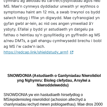
cymharu ag aelodau eu cartref/cysylltiadau agos heb
MS. Mae'n cynnwys dyddiadur unwaith yr wythnos o
symptomau haint am 12 mis, a swab trwynol os bydd
salwch tebyg i ffliw yn digwydd. Mae cyfranogiad yn
gyfan gwbl ar-lein, ac nid oes angen ymweliad â'r
ysbyty. Efallai y bydd yr astudiaeth yn datgelu pa
fathau o heintiau sy'n gysylltiedig yn gyffredin ag MS
a/neu DMTs, a gall ehangu cymhwysedd brechu i bobl
ag MS i'w cadw'n iach.
https://redcap.link/shieldstudy_arm1
SNOW
DONIA (Astudiaeth o Ganlyniadau Niwrolidiol
yng Nghymru: Bioleg clefydau, Arsylwi a
Niwroddelweddu)
SNOWDONIA yw ein hastudiaeth hirsefydlog o
MS/epidemioleg niwrolidiol (achosion afiechyd a
chanlyniadau iechyd mewn poblogaethau). Mae dros 2000