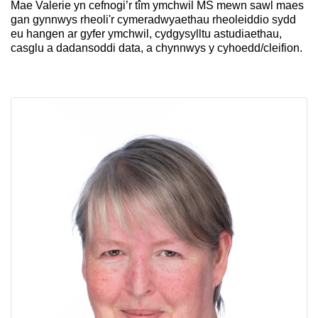
Mae Valerie yn cefnogi’r tîm ymchwil MS mewn sawl maes
gan gynnwys rheoli'r cymeradwyaethau rheoleiddio sydd
eu hangen ar gyfer ymchwil, cydgysylltu astudiaethau,
casglu a dadansoddi data, a chynnwys y cyhoedd/cleifion.