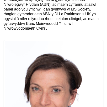
Niwrolegwyr Prydain (ABN), ac mae’n cyfrannu at sawl
panel adolygu ymchwil gan gynnwys yr MS Society,
rhaglen gymrodoriaeth ABN y DU a Parkinson’s UK yn
ogystal â nifer o fyrddau rheoli treialon clinigol, ac mae’n
gyfarwyddwr Banc Meinweoedd Ymchwil
Niwrowyddoniaeth Cymru.