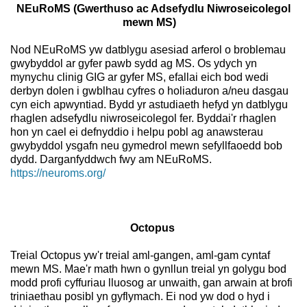
NEuRoMS (Gwerthuso ac Adsefydlu Niwroseicolegol
mewn MS)
Nod NEuRoMS yw datblygu asesiad arferol o broblemau
gwybyddol ar gyfer pawb sydd ag MS. Os ydych yn
mynychu clinig GIG ar gyfer MS, efallai eich bod wedi
derbyn dolen i gwblhau cyfres o holiaduron a/neu dasgau
cyn eich apwyntiad. Bydd yr astudiaeth hefyd yn datblygu
rhaglen adsefydlu niwroseicolegol fer. Byddai'r rhaglen
hon yn cael ei defnyddio i helpu pobl ag anawsterau
gwybyddol ysgafn neu gymedrol mewn sefyllfaoedd bob
dydd. Darganfyddwch fwy am NEuRoMS.
https://neuroms.org/
Octopus
Treial Octopus yw'r treial aml-gangen, aml-gam cyntaf
mewn MS. Mae'r math hwn o gynllun treial yn golygu bod
modd profi cyffuriau lluosog ar unwaith, gan arwain at brofi
triniaethau posibl yn gyflymach. Ei nod yw dod o hyd i