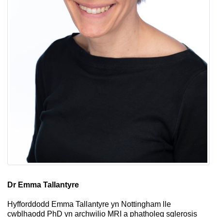
Dr Emma Tallantyre
Hyfforddodd Emma Tallantyre yn Nottingham lle
cwblhaodd PhD yn archwilio MRI a phatholeg sglerosis