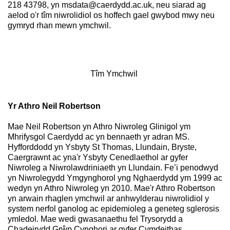
218 43798, yn msdata@caerdydd.ac.uk, neu siarad ag
aelod o'r tîm niwrolidiol os hoffech gael gwybod mwy neu
gymryd rhan mewn ymchwil.
Tîm Ymchwil
Yr Athro Neil Robertson
Mae Neil Robertson yn Athro Niwroleg Glinigol ym
Mhrifysgol Caerdydd ac yn bennaeth yr adran MS.
Hyfforddodd yn Ysbyty St Thomas, Llundain, Bryste,
Caergrawnt ac yna'r Ysbyty Cenedlaethol ar gyfer
Niwroleg a Niwrolawdriniaeth yn Llundain. Fe’i penodwyd
yn Niwrolegydd Ymgynghorol yng Nghaerdydd ym 1999 ac
wedyn yn Athro Niwroleg yn 2010. Mae'r Athro Robertson
yn arwain rhaglen ymchwil ar anhwylderau niwrolidiol y
system nerfol ganolog ac epidemioleg a geneteg sglerosis
ymledol. Mae wedi gwasanaethu fel Trysorydd a
Chadeirydd Grŵp Cynghori ar gyfer Cymdeithas