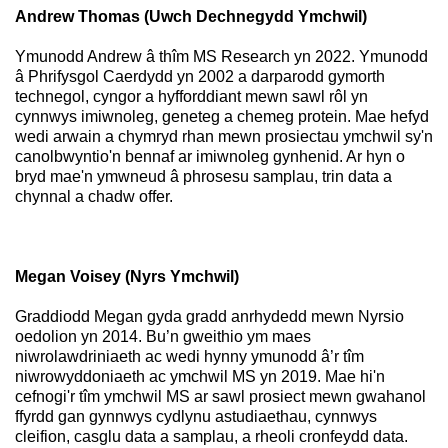
Andrew Thomas (Uwch Dechnegydd Ymchwil)
Ymunodd Andrew â thîm MS Research yn 2022. Ymunodd
â Phrifysgol Caerdydd yn 2002 a darparodd gymorth
technegol, cyngor a hyfforddiant mewn sawl rôl yn
cynnwys imiwnoleg, geneteg a chemeg protein. Mae hefyd
wedi arwain a chymryd rhan mewn prosiectau ymchwil sy'n
canolbwyntio'n bennaf ar imiwnoleg gynhenid. Ar hyn o
bryd mae'n ymwneud â phrosesu samplau, trin data a
chynnal a chadw offer.
Megan Voisey (Nyrs Ymchwil)
Graddiodd Megan gyda gradd anrhydedd mewn Nyrsio
oedolion yn 2014. Bu’n gweithio ym maes
niwrolawdriniaeth ac wedi hynny ymunodd â’r tîm
niwrowyddoniaeth ac ymchwil MS yn 2019. Mae hi'n
cefnogi'r tîm ymchwil MS ar sawl prosiect mewn gwahanol
ffyrdd gan gynnwys cydlynu astudiaethau, cynnwys
cleifion, casglu data a samplau, a rheoli cronfeydd data.