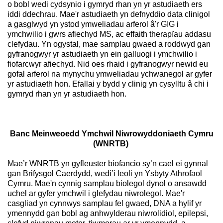
o bobl wedi cydsynio i gymryd rhan yn yr astudiaeth ers
iddi ddechrau. Mae'r astudiaeth yn defnyddio data clinigol
a gasglwyd yn ystod ymweliadau arferol â'r GIG i
ymchwilio i gwrs afiechyd MS, ac effaith therapïau addasu
clefydau. Yn ogystal, mae samplau gwaed a roddwyd gan
gyfranogwyr yr astudiaeth yn ein galluogi i ymchwilio i
fiofarcwyr afiechyd. Nid oes rhaid i gyfranogwyr newid eu
gofal arferol na mynychu ymweliadau ychwanegol ar gyfer
yr astudiaeth hon. Efallai y bydd y clinig yn cysylltu â chi i
gymryd rhan yn yr astudiaeth hon.
Banc Meinweoedd Ymchwil Niwrowyddoniaeth Cymru
(WNRTB)
Mae’r WNRTB yn gyfleuster biofancio sy’n cael ei gynnal
gan Brifysgol Caerdydd, wedi’i leoli yn Ysbyty Athrofaol
Cymru. Mae'n cynnig samplau biolegol dynol o ansawdd
uchel ar gyfer ymchwil i glefydau niwrolegol. Mae'r
casgliad yn cynnwys samplau fel gwaed, DNA a hylif yr
ymennydd gan bobl ag anhwylderau niwrolidiol, epilepsi,