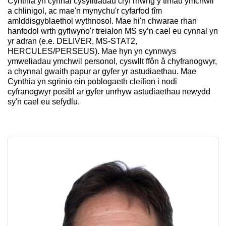
Cynthia yn cynnal cysylltiadau cryf rhwng y timau ymchwil
a chlinigol, ac mae'n mynychu'r cyfarfod tîm
amlddisgyblaethol wythnosol. Mae hi'n chwarae rhan
hanfodol wrth gyflwyno'r treialon MS sy’n cael eu cynnal yn
yr adran (e.e. DELIVER, MS-STAT2,
HERCULES/PERSEUS). Mae hyn yn cynnwys
ymweliadau ymchwil personol, cyswllt ffôn â chyfranogwyr,
a chynnal gwaith papur ar gyfer yr astudiaethau. Mae
Cynthia yn sgrinio ein poblogaeth cleifion i nodi
cyfranogwyr posibl ar gyfer unrhyw astudiaethau newydd
sy'n cael eu sefydlu.