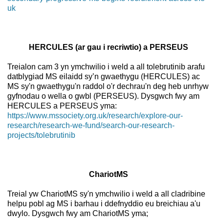
uk
HERCULES (ar gau i recriwtio) a PERSEUS
Treialon cam 3 yn ymchwilio i weld a all tolebrutinib arafu
datblygiad MS eilaidd sy’n gwaethygu (HERCULES) ac
MS sy'n gwaethygu'n raddol o'r dechrau'n deg heb unrhyw
gyfnodau o wella o gwbl (PERSEUS). Dysgwch fwy am
HERCULES a PERSEUS yma:
https://www.mssociety.org.uk/research/explore-our-
research/research-we-fund/search-our-research-
projects/tolebrutinib
ChariotMS
Treial yw ChariotMS sy'n ymchwilio i weld a all cladribine
helpu pobl ag MS i barhau i ddefnyddio eu breichiau a'u
dwylo. Dysgwch fwy am ChariotMS yma;