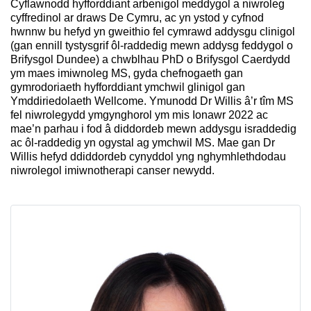
Cyflawnodd hyfforddiant arbenigol meddygol a niwroleg
cyffredinol ar draws De Cymru, ac yn ystod y cyfnod
hwnnw bu hefyd yn gweithio fel cymrawd addysgu clinigol
(gan ennill tystysgrif ôl-raddedig mewn addysg feddygol o
Brifysgol Dundee) a chwblhau PhD o Brifysgol Caerdydd
ym maes imiwnoleg MS, gyda chefnogaeth gan
gymrodoriaeth hyfforddiant ymchwil glinigol gan
Ymddiriedolaeth Wellcome. Ymunodd Dr Willis â’r tîm MS
fel niwrolegydd ymgynghorol ym mis Ionawr 2022 ac
mae’n parhau i fod â diddordeb mewn addysgu israddedig
ac ôl-raddedig yn ogystal ag ymchwil MS. Mae gan Dr
Willis hefyd ddiddordeb cynyddol yng nghymhlethdodau
niwrolegol imiwnotherapi canser newydd.