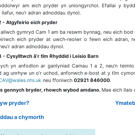
oddolwyr am eich pryder yn uniongyrchol. Efallai y by
llafur, neu’r adran adnoddau dynol.
 - Atgyfeirio eich pryder
 allwch gymryd Cam 1 am ba reswm bynnag, neu eich bod 
eiriwch eich pryder at uwch-reolwr o fewn eich adran, ne
 neu’r adran adnoddau dynol.
 - Cysylltwch â’r tîm Rhyddid i Leisio Barn
ych yn anfodlon ar ganlyniad Camau 1 a 2, neu’n teimlo f
d ag unrhyw un o’r uchod, anfonwch e-bost at y tîm cymort
AV@wales.nhs.uk
neu ffoniwch
02921 846000
.
s gennych bryder, rhowch wybod amdano.
Mae eich llais
 yw pryder?
Ymateb 
ddau a chymorth