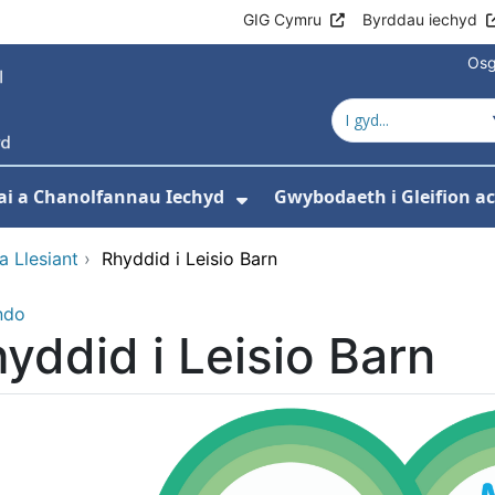
GIG Cymru
Byrddau iechyd
Osg
ai a Chanolfannau Iechyd
Gwybodaeth i Gleifion 
 isddewislen ar gyfer Ein Gwasanaethau
Dangos isddewislen ar
a Llesiant
›
Rhyddid i Leisio Barn
ndo
yddid i Leisio Barn