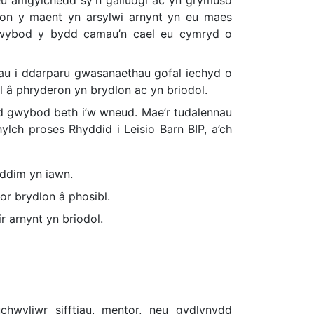
eron y maent yn arsylwi arnynt yn eu maes
n wybod y bydd camau’n cael eu cymryd o
rhau i ddarparu gwasanaethau gofal iechyd o
ael â phryderon yn brydlon ac yn briodol.
d gwybod beth i’w wneud. Mae’r tudalennau
lch proses Rhyddid i Leisio Barn BIP, a’ch
ddim yn iawn.
r brydlon â phosibl.
r arnynt yn briodol.
chwyliwr sifftiau, mentor, neu gydlynydd