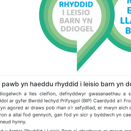
pawb yn haeddu rhyddid i leisio barn yn d
iogelwch a lles cleifion, defnyddwyr gwasanaethau a s
ddol ar gyfer Bwrdd Iechyd Prifysgol (BIP) Caerdydd a’r Fro
 yn agored ar draws pob rhan o’r sefydliad, er mwyn eich
ron a allai fod gennych, gan fod yn sicr y byddwch yn cae
neud hynny.
d y fenter Rhyddid i Leisio Barn ei chychwyn er mwyn cr