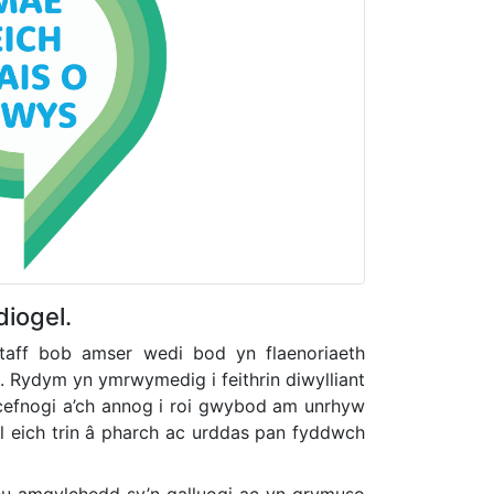
diogel.
taff bob amser wedi bod yn flaenoriaeth
. Rydym yn ymrwymedig i feithrin diwylliant
 cefnogi a’ch annog i roi gwybod am unrhyw
l eich trin â pharch ac urddas pan fyddwch
eu amgylchedd sy’n galluogi ac yn grymuso