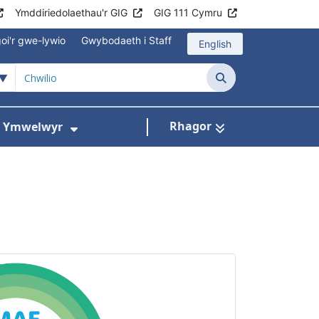
Ymddiriedolaethau'r GIG
GIG 111 Cymru
oi'r gwe-lywio
Gwybodaeth i Staff
English
Chwilio
Rhagor
ac Ymwelwyr
 gyfer Ysbytai a Chanolfannau Iechyd
Dangos isddewislen ar gyfer Gwy