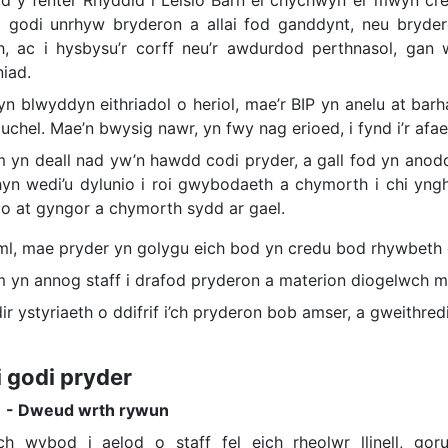
 i godi unrhyw bryderon a allai fod ganddynt, neu bryd
h, ac i hysbysu’r corff neu’r awdurdod perthnasol, ga
niad.
lyn blwyddyn eithriadol o heriol, mae’r BIP yn anelu at ba
uchel. Mae’n bwysig nawr, yn fwy nag erioed, i fynd i’r af
 yn deall nad yw’n hawdd codi pryder, a gall fod yn anod
yn wedi’u dylunio i roi gwybodaeth a chymorth i chi ynghy
rio at gyngor a chymorth sydd ar gael.
ml, mae pryder yn golygu eich bod yn credu bod rhywbeth 
 yn annog staff i drafod pryderon a materion diogelwch mo
r ystyriaeth o ddifrif i’ch pryderon bob amser, a gweithredi
i godi pryder
 - Dweud wrth rywun
h wybod i aelod o staff fel eich rheolwr llinell, goru