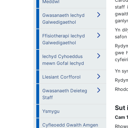
Meddwl
staff
gwait
Gwasanaeth Iechyd
ganly
Galwedigaethol
Yn di
Ffisiotherapi Iechyd
safon 
Galwedigaethol
Rydym
gwe h
Iechyd Cyhoeddus
cyfei
mewn Gofal Iechyd
Yn sy
Llesiant Corfforol
Rydym
Rhoddi
Gwasanaeth Deieteg
Staff
Sut 
Ysmygu
Cam 1
Cyfleoedd Gwaith Amgen
Rhowc