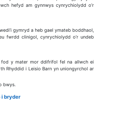
ddwch hefyd am gynnwys cynrychiolydd o’r
wedi’i gymryd a heb gael ymateb boddhaol,
u fwrdd clinigol, cynrychiolydd o’r undeb
od y mater mor ddifrifol fel na allwch ei
h Rhyddid i Leisio Barn yn uniongyrchol ar
 o bwys.
i bryder