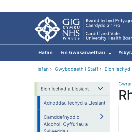
Neidio i'r prif gynnwy
Hafan
Ein Gwasanaethau
Ysbyt
Dangos
Hafan
›
Gwybodaeth i Staff
›
Eich Iechyd 
Gwra
Eich Iechyd a Llesiant
Rh
Adnoddau Iechyd a Llesiant
Camddefnyddio
Alcohol, Cyffuriau a
Sylweddau