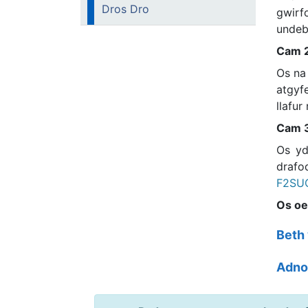
Dros Dro
gwirf
undeb 
Cam 2
Os na
atgyf
llafur
Cam 3
Os yd
drafo
F2SUC
Os oe
Beth
Adno