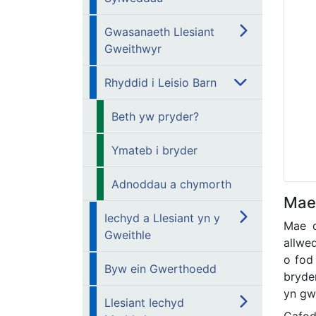
Gwasanaeth Llesiant
Gweithwyr
Rhyddid i Leisio Barn
Beth yw pryder?
Ymateb i bryder
Adnoddau a chymorth
Mae 
Iechyd a Llesiant yn y
Mae d
Gweithle
allwe
o fod
Byw ein Gwerthoedd
bryde
yn gw
Llesiant Iechyd
Cafod