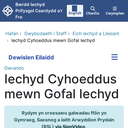
Neidio i'r prif gynnwy
Bwrdd Iechyd
Prifysgol Caerdydd a'r
English
Chwilio
Cwymplen
Fro
Hafan
›
Gwybodaeth i Staff
›
Eich Iechyd a Llesiant
›
Iechyd Cyhoeddus mewn Gofal Iechyd
Dewislen Eilaidd
Gwrando
Iechyd Cyhoeddus
mewn Gofal Iechyd
Rydym yn croesawu galwadau ffôn yn
Gymraeg, Saesneg a Iaith Arwyddion Prydain
(BSL)
via SignVideo
.