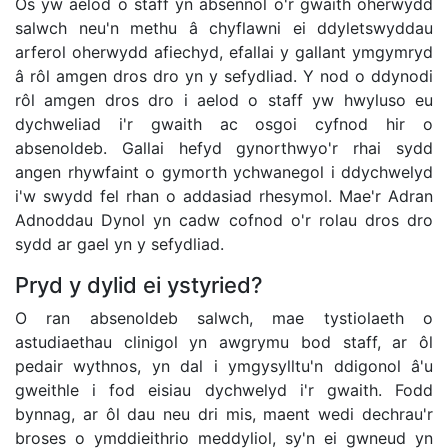
Os yw aelod o staff yn absennol o'r gwaith oherwydd
salwch neu'n methu â chyflawni ei ddyletswyddau
arferol oherwydd afiechyd, efallai y gallant ymgymryd
â rôl amgen dros dro yn y sefydliad. Y nod o ddynodi
rôl amgen dros dro i aelod o staff yw hwyluso eu
dychweliad i'r gwaith ac osgoi cyfnod hir o
absenoldeb. Gallai hefyd gynorthwyo'r rhai sydd
angen rhywfaint o gymorth ychwanegol i ddychwelyd
i'w swydd fel rhan o addasiad rhesymol. Mae'r Adran
Adnoddau Dynol yn cadw cofnod o'r rolau dros dro
sydd ar gael yn y sefydliad.
Pryd y dylid ei ystyried?
O ran absenoldeb salwch, mae tystiolaeth o
astudiaethau clinigol yn awgrymu bod staff, ar ôl
pedair wythnos, yn dal i ymgysylltu'n ddigonol â'u
gweithle i fod eisiau dychwelyd i'r gwaith. Fodd
bynnag, ar ôl dau neu dri mis, maent wedi dechrau'r
broses o ymddieithrio meddyliol, sy'n ei gwneud yn