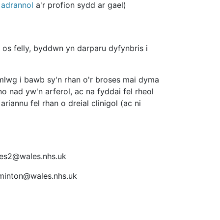
n adrannol
a'r profion sydd ar gael)
 os felly, byddwn yn darparu dyfynbris i
 amlwg i bawb sy'n rhan o'r broses mai dyma
 nad yw'n arferol, ac na fyddai fel rheol
ariannu fel rhan o dreial clinigol (ac ni
mes2@wales.nhs.uk
@wales.nhs.uk