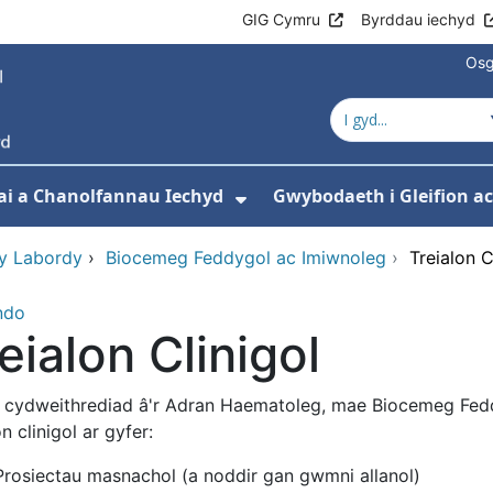
GIG Cymru
Byrddau iechyd
Osg
ai a Chanolfannau Iechyd
Gwybodaeth i Gleifion 
 isddewislen ar gyfer Ein Gwasanaethau
Dangos isddewislen ar
y Labordy
›
Biocemeg Feddygol ac Imiwnoleg
›
Treialon C
ndo
eialon Clinigol
cydweithrediad â'r Adran Haematoleg, mae Biocemeg Fed
on clinigol ar gyfer:
Prosiectau masnachol (a noddir gan gwmni allanol)