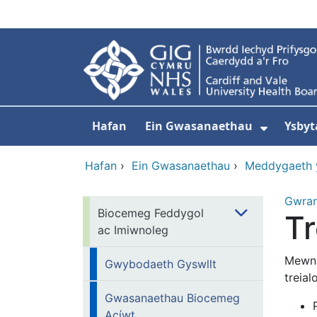
Neidio i'r prif gynnwy
Hafan
Ein Gwasanaethau
Ysbyt
Dangos
Hafan
›
Ein Gwasanaethau
›
Meddygaeth 
Gwra
Biocemeg Feddygol
Tr
ac Imiwnoleg
Mewn 
Gwybodaeth Gyswllt
treial
Gwasanaethau Biocemeg
Acíwt