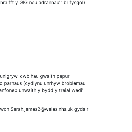
hraifft y GIG neu adrannau'r brifysgol)
f unigryw, cwblhau gwaith papur
tro parhaus (cydlynu unrhyw broblemau
anfoneb unwaith y bydd y treial wedi'i
tiwch Sarah.james2@wales.nhs.uk gyda'r