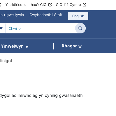
Ymddiriedolaethau'r GIG
GIG 111 Cymru
oi'r gwe-lywio
Gwybodaeth i Staff
English
Chwilio
Rhagor
ac Ymwelwyr
 gyfer Ysbytai a Chanolfannau Iechyd
Dangos isddewislen ar gyfer Gwy
linigol
dygol ac Imiwnoleg yn cynnig gwasanaeth