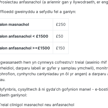
Prosiectau anfasnachol (a ariennir gan y llywodraeth, er eng
 ffioedd gweinyddu a sefydlu fel a ganlyn:
ialon masnachol
£250
ialon anfasnachol < £1500
£50
ialon anfasnachol >=£1500
£150
 gwasanaeth hwn yn cynnwys cofrestru'r treial (aseinio rhi
rheidiol, darparu labeli ar gyfer y samplau ymchwil), moni
phrofion, cynhyrchu canlyniadau yn ôl yr angen) a darparu 
au
.
yfynbris, cysylltwch â ni gyda'ch gofynion manwl - e-bos
bodaeth ganlynol:
Treial clinigol masnachol neu anfasnachol