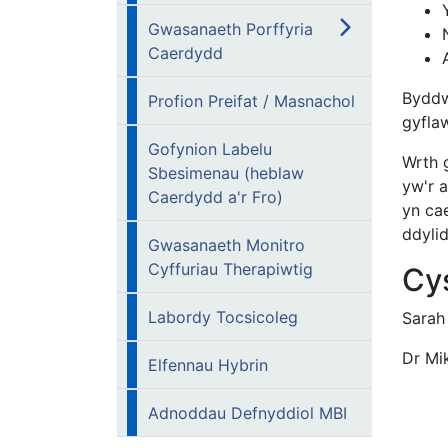
Gwasanaeth Porffyria
Caerdydd
Byddwn
Profion Preifat / Masnachol
gyflaw
Gofynion Labelu
Wrth g
Sbesimenau (heblaw
yw'r 
Caerdydd a'r Fro)
yn cae
ddyli
Gwasanaeth Monitro
Cyffuriau Therapiwtig
Cys
Labordy Tocsicoleg
Sarah
Dr 
Elfennau Hybrin
Adnoddau Defnyddiol MBI