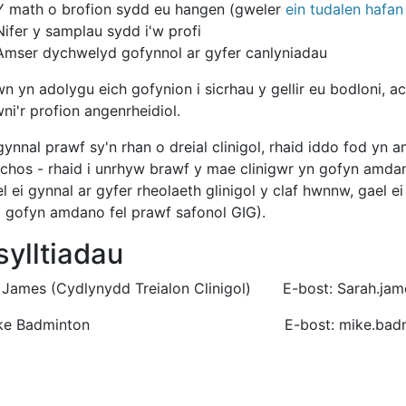
Y math o brofion sydd eu hangen (gweler
ein tudalen hafa
Nifer y samplau sydd i'w profi
Amser dychwelyd gofynnol ar gyfer canlyniadau
 yn adolygu eich gofynion i sicrhau y gellir eu bodloni, ac
ni'r profion angenrheidiol.
ynnal prawf sy'n rhan o dreial clinigol, rhaid iddo fod yn
achos - rhaid i unrhyw brawf y mae clinigwr yn gofyn amdano
l ei gynnal ar gyfer rheolaeth glinigol y claf hwnnw, gael ei 
d gofyn amdano fel prawf safonol GIG).
ylltiadau
 James (Cydlynydd Treialon Clinigol) E-bost: Sarah.ja
Mike Badminton E-bost: mike.badminton