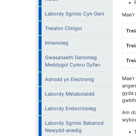
Labordy Sgrinio Cyn Geni
Mae'r
Treialon Clinigol
Tre
Imiwnoleg
Tre
Gwasanaeth Genomeg
Tre
Meddygol Cymru Gyfan
Mae'r
Adrodd yn Electronig
angen
gyda 
Labordy Metabolaidd
gwblh
Labordy Endocrinoleg
Am dd
wy
Labordy Sgrinio Babanod
Newydd-anedig