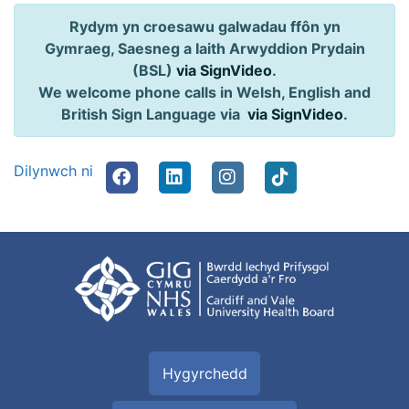
Rydym yn croesawu galwadau ffôn yn
Gymraeg, Saesneg a Iaith Arwyddion Prydain
(BSL)
via SignVideo
.
We welcome phone calls in Welsh, English and
British Sign Language via
via SignVideo
.
Dilynwch ni
Hygyrchedd