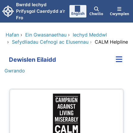
Neidio i'r prif gynnwy
Bwrdd Iechyd
Prifysgol Caerdydd a'r
English
Chwilio
Cwymplen
Fro
Hafan
›
Ein Gwasanaethau
›
Iechyd Meddwl
›
Sefydliadau Cefnogi ac Elusennau
›
CALM Helpline
Dewislen Eilaidd
Gwrando