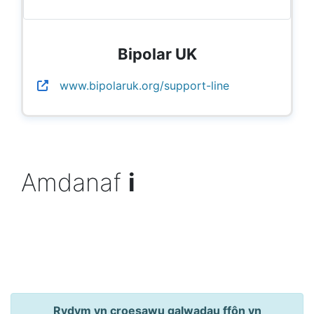
Bipolar UK
www.bipolaruk.org/support-line
Amdanaf
i
Rydym yn croesawu galwadau ffôn yn