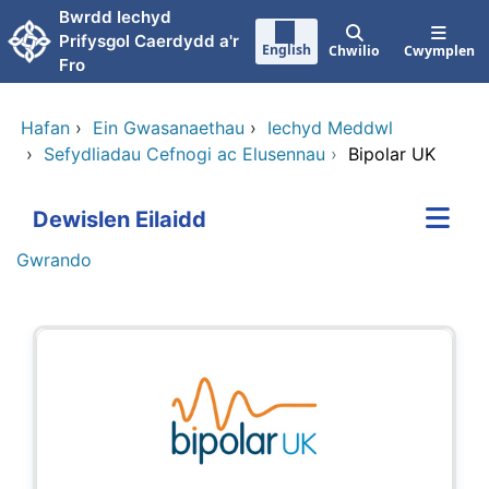
Neidio i'r prif gynnwy
Bwrdd Iechyd
Prifysgol Caerdydd a'r
English
Chwilio
Cwymplen
Fro
Hafan
›
Ein Gwasanaethau
›
Iechyd Meddwl
›
Sefydliadau Cefnogi ac Elusennau
›
Bipolar UK
Dewislen Eilaidd
Gwrando