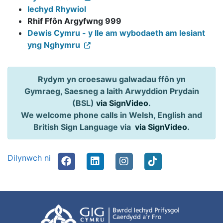
Iechyd Rhywiol
Rhif Ffôn Argyfwng 999
Dewis Cymru - y lle am wybodaeth am lesiant
yng Nghymru
Rydym yn croesawu galwadau ffôn yn
Gymraeg, Saesneg a Iaith Arwyddion Prydain
(BSL)
via SignVideo
.
We welcome phone calls in Welsh, English and
British Sign Language via
via SignVideo
.
Dilynwch ni