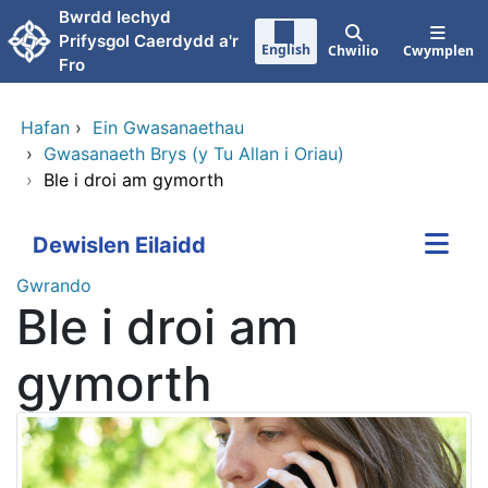
Neidio i'r prif gynnwy
Bwrdd Iechyd
Prifysgol Caerdydd a'r
English
Chwilio
Cwymplen
Fro
Hafan
›
Ein Gwasanaethau
›
Gwasanaeth Brys (y Tu Allan i Oriau)
›
Ble i droi am gymorth
Dewislen Eilaidd
Gwrando
Ble i droi am
gymorth