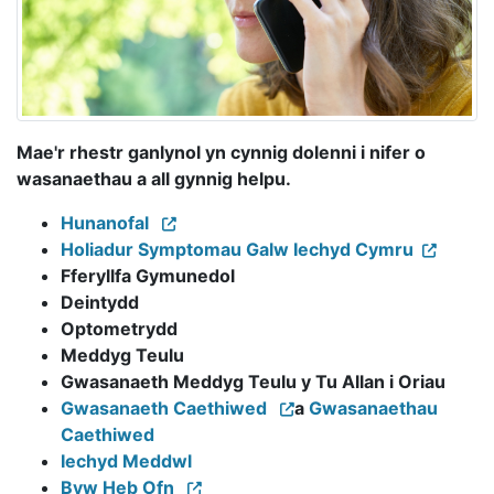
Mae'r rhestr ganlynol yn cynnig dolenni i nifer o
wasanaethau a all gynnig helpu.
Hunanofal
Holiadur Symptomau Galw Iechyd Cymru
Fferyllfa Gymunedol
Deintydd
Optometrydd
Meddyg Teulu
Gwasanaeth Meddyg Teulu y Tu Allan i Oriau
Gwasanaeth Caethiwed
a
Gwasanaethau
Caethiwed
Iechyd Meddwl
Byw Heb Ofn