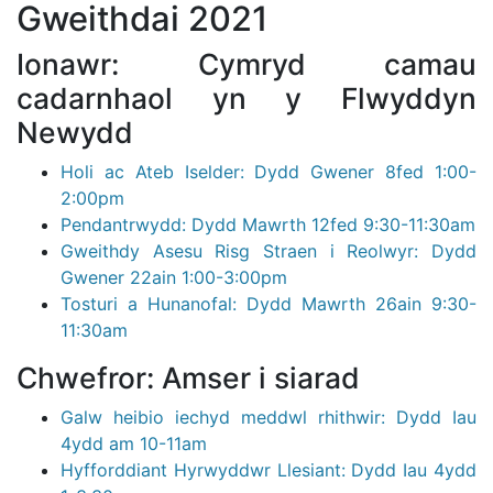
Gweithdai 2021
Ionawr: Cymryd camau
cadarnhaol yn y Flwyddyn
Newydd
Holi ac Ateb Iselder: Dydd Gwener 8fed 1:00-
2:00pm
Pendantrwydd: Dydd Mawrth 12fed 9:30-11:30am
Gweithdy Asesu Risg Straen i Reolwyr: Dydd
Gwener 22ain 1:00-3:00pm
Tosturi a Hunanofal: Dydd Mawrth 26ain 9:30-
11:30am
Chwefror: Amser i siarad
Galw heibio iechyd meddwl rhithwir: Dydd Iau
4ydd am 10-11am
Hyfforddiant Hyrwyddwr Llesiant: Dydd Iau 4ydd