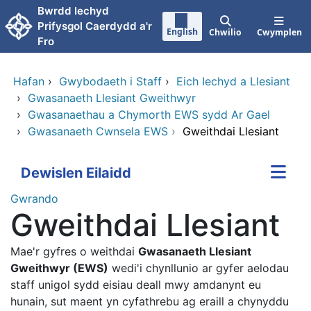
Neidio i'r prif gynnwy
Bwrdd Iechyd
Prifysgol Caerdydd a'r
English
Chwilio
Cwymplen
Fro
Hafan
›
Gwybodaeth i Staff
›
Eich Iechyd a Llesiant
›
Gwasanaeth Llesiant Gweithwyr
›
Gwasanaethau a Chymorth EWS sydd Ar Gael
›
Gwasanaeth Cwnsela EWS
›
Gweithdai Llesiant
Dewislen Eilaidd
Gwrando
Gweithdai Llesiant
Mae'r gyfres o weithdai
Gwasanaeth Llesiant
Gweithwyr (EWS)
wedi'i chynllunio ar gyfer aelodau
staff unigol sydd eisiau deall mwy amdanynt eu
hunain, sut maent yn cyfathrebu ag eraill a chynyddu