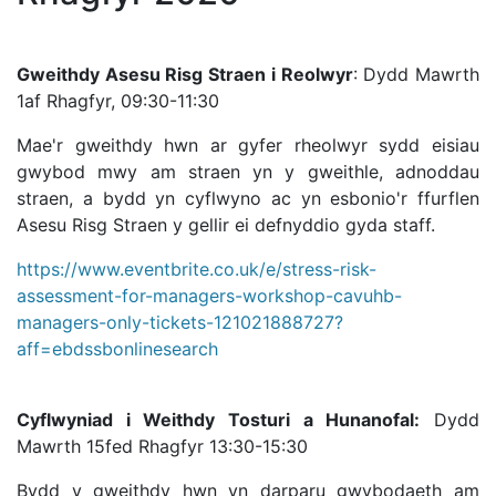
Gweithdy Asesu Risg Straen i Reolwyr
: Dydd Mawrth
1af Rhagfyr, 09:30-11:30
Mae'r gweithdy hwn ar gyfer rheolwyr sydd eisiau
gwybod mwy am straen yn y gweithle, adnoddau
straen, a bydd yn cyflwyno ac yn esbonio'r ffurflen
Asesu Risg Straen y gellir ei defnyddio gyda staff.
https://www.eventbrite.co.uk/e/stress-risk-
assessment-for-managers-workshop-cavuhb-
managers-only-tickets-121021888727?
aff=ebdssbonlinesearch
Cyflwyniad i Weithdy Tosturi a Hunanofal:
Dydd
Mawrth 15fed Rhagfyr 13:30-15:30
Bydd y gweithdy hwn yn darparu gwybodaeth am