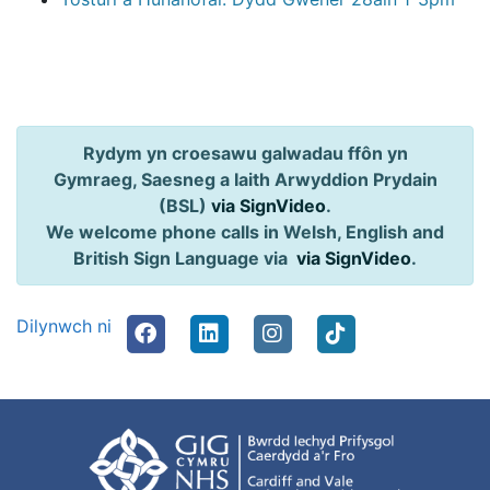
Rydym yn croesawu galwadau ffôn yn
Gymraeg, Saesneg a Iaith Arwyddion Prydain
(BSL)
via SignVideo
.
We welcome phone calls in Welsh, English and
British Sign Language via
via SignVideo
.
Dilynwch ni