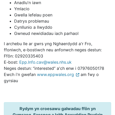
Anadlu'n iawn
Ymlacio
Gwella lefelau poen
Datrys problemau
Cynllunio a llwyddo
Gwneud newidiadau iach parhaol
I archebu lle ar gwrs yng Nghaerdydd a'r Fro,
ffoniwch, e-bostiwch neu anfonwch neges destun:
Ffôn: 02920335403
E-bost:
Epp.Info.cav@wales.nhs.uk
Neges destun: “interested” a'ch enw i 07976050178
Ewch i'n gwefan
www.eppwales.org
am fwy o
gyrsiau
Rydym yn croesawu galwadau ffôn yn
Gymraeg, Saesneg a Iaith Arwyddion Prydain