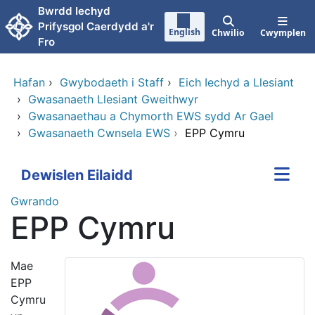
Neidio i'r prif gynnwy
Bwrdd Iechyd
Prifysgol Caerdydd a'r
English
Chwilio
Cwymplen
Fro
Hafan
›
Gwybodaeth i Staff
›
Eich Iechyd a Llesiant
›
Gwasanaeth Llesiant Gweithwyr
›
Gwasanaethau a Chymorth EWS sydd Ar Gael
›
Gwasanaeth Cwnsela EWS
›
EPP Cymru
Dewislen Eilaidd
Gwrando
EPP Cymru
Mae
EPP
Cymru