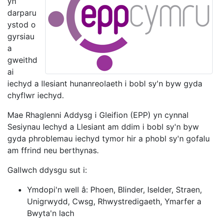
yn
darparu
ystod o
gyrsiau
a
gweithd
ai
iechyd a llesiant hunanreolaeth i bobl sy'n byw gyda
chyflwr iechyd.
Mae Rhaglenni Addysg i Gleifion (EPP) yn cynnal
Sesiynau Iechyd a Llesiant am ddim i bobl sy'n byw
gyda phroblemau iechyd tymor hir a phobl sy'n gofalu
am ffrind neu berthynas.
Gallwch ddysgu sut i:
Ymdopi'n well â: Phoen, Blinder, Iselder, Straen,
Unigrwydd, Cwsg, Rhwystredigaeth, Ymarfer a
Bwyta'n Iach