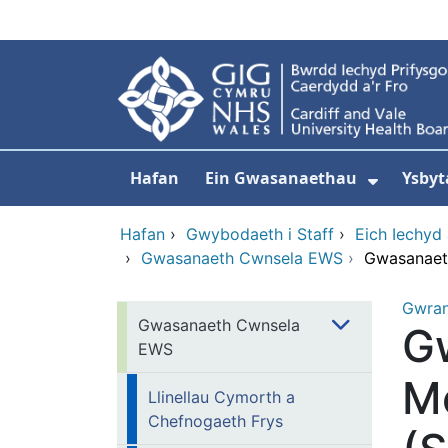
Neidio i'r prif gynnwy
Hafan
Ein Gwasanaethau
Ysbyt
Dangos
Hafan
›
Gwybodaeth i Staff
›
Eich Iechyd 
›
Gwasanaeth Cwnsela EWS
›
Gwasanaeth
Gwra
Gwasanaeth Cwnsela
G
EWS
Me
Llinellau Cymorth a
Chefnogaeth Frys