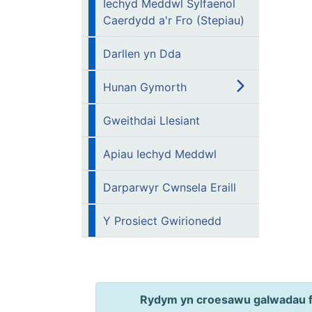
Iechyd Meddwl Sylfaenol
Caerdydd a'r Fro (Stepiau)
Darllen yn Dda
Hunan Gymorth
Gweithdai Llesiant
Apiau Iechyd Meddwl
Darparwyr Cwnsela Eraill
Y Prosiect Gwirionedd
Rydym yn croesawu galwadau ff