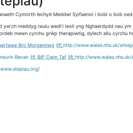
tepiau)
naeth Cymorth Iechyd Meddwl Sylfaenol i bobl o bob oed
d yw'ch meddyg teulu wedi'i leoli yng Nghaerdydd neu y
ordeb mewn cyrchu grŵp therapiwtig, dylech allu cyrchu hw
bertawe Bro Morgannwg
:
http://www.wales.nhs.uk/site
neurin Bevan
,
BIP Cwm Taf
:
http://www.wales.nhs.uk
//www.stepiau.org/