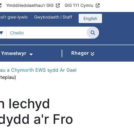
Ymddiriedolaethau'r GIG
GIG 111 Cymru
oi'r gwe-lywio
Gwybodaeth i Staff
English
Chwilio
Rhagor
ac Ymwelwyr
 gyfer Ysbytai a Chanolfannau Iechyd
Dangos isddewislen ar gyfer Gwy
au a Chymorth EWS sydd Ar Gael
tepiau)
 Iechyd
ydd a'r Fro