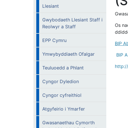
(S
Llesiant
Gwasa
Gwybodaeth Llesiant Staff i
Os na
Reolwyr a Staff
ddidd
EPP Cymru
BIP A
Ymwybyddiaeth Ofalgar
BIP A
http:
Teuluoedd a Phlant
Cyngor Dyledion
Cyngor cyfreithiol
Atgyfeirio i Ymarfer
Gwasanaethau Cymorth