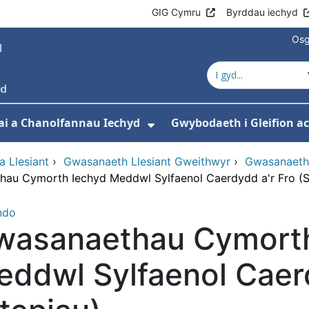
GIG Cymru
Byrddau iechyd
Osg
ai a Chanolfannau Iechyd
Gwybodaeth i Gleifion 
 isddewislen ar gyfer Ein Gwasanaethau
Dangos isddewislen ar
a Llesiant
›
Gwasanaeth Llesiant Gweithwyr
›
Gwasanaeth
au Cymorth Iechyd Meddwl Sylfaenol Caerdydd a'r Fro (S
ndo
wasanaethau Cymorth
ddwl Sylfaenol Caerd