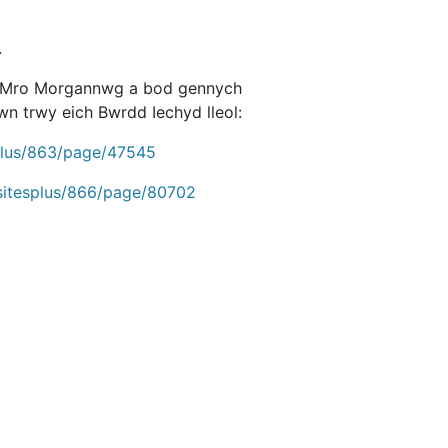
.
m Mro Morgannwg a bod gennych
n trwy eich Bwrdd Iechyd lleol:
splus/863/page/47545
/sitesplus/866/page/80702