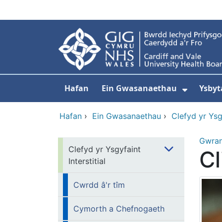
Neidio i'r prif gynnwy
Hafan
Ein Gwasanaethau
Ysbyt
Dangos
Hafan
›
Ein Gwasanaethau
›
Clefyd yr Ysgy
Gwra
Clefyd yr Ysgyfaint
Cl
Interstitial
Cwrdd â'r tîm
Cymorth a Chefnogaeth