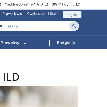
Ymddiriedolaethau'r GIG
GIG 111 Cymru
oi'r gwe-lywio
Gwybodaeth i Staff
English
Chwilio
Rhagor
ac Ymwelwyr
 gyfer Ysbytai a Chanolfannau Iechyd
Dangos isddewislen ar gyfer Gwy
l ILD