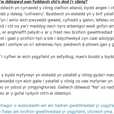
’w ddisgwyl pan fyddwch chi’n dod i’r clinig?
yddwch yn cyrraedd y clinig cleifion allanol, bydd angen i 
dd y ddesg “cofrestru”. Byddwch yn eistedd yn y brif ystafe
fyn i wirio eich pwysedd gwaed, cyfradd y galon, lefelau o
d i chi os yw’r meddyg neu’r nyrs arbenigol wedi gofyn am 
 er enghraifft pelydr-x ar y frest neu brofion gweithrediad 
nd i gael y profion hyn a ble i ddychwelyd cyn cael adolygi
ed i unrhyw un o’r adrannau hyn, peidiwch â phoeni gan y 
r cyflwr ar eich ysgyfaint yn sefydlog, mae’n bosibl y byd
ai y bydd myfyrwyr yn eistedd yn ystafell y clinig gyda’r m
aniatâd cyn eich galw i ystafell y clinig os oes myfyriwr yn
no yn ystod yr ymgynghoriad. Gallwch ddweud “Na” os nad 
hio ar y gofal rydych chi’n ei dderbyn.
l rhagor o wybodaeth am ein hadran gweithrediad yr ysgyfai
o fideo am brofion gweithrediad yr ysgyfaint, cliciwch yma.