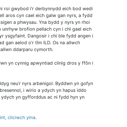
chi roi gwybod i’r derbynnydd eich bod wedi
ll aros cyn cael eich galw gan nyrs, a fydd
csigen a phwysau. Yna bydd y nyrs yn rhoi
unrhyw brofion pellach cyn i chi gael eich
yr ysgyfaint. Dangosir i chi ble fydd angen i
ad gan aelod o’r tîm ILD. Os na allwch
gallwn ddarparu cymorth.
dwn yn cynnig apwyntiad clinig dros y ffôn i
eddyg neu’r nyrs arbenigol. Byddwn yn gofyn
 bresennol, i wirio a ydych yn hapus iddo
ydych yn gyfforddus ac ni fydd hyn yn
nt, cliciwch yma.