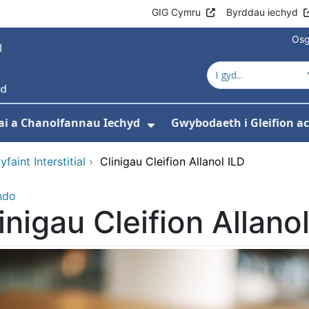
GIG Cymru
Byrddau iechyd
Osg
ai a Chanolfannau Iechyd
Gwybodaeth i Gleifion 
 isddewislen ar gyfer Ein Gwasanaethau
Dangos isddewislen ar
faint Interstitial
›
Clinigau Cleifion Allanol ILD
ndo
inigau Cleifion Allano