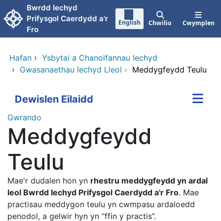
Neidio i'r prif gynnwy
Bwrdd Iechyd
Prifysgol Caerdydd a'r
English
Chwilio
Cwymplen
Fro
Hafan
›
Ysbytai a Chanolfannau Iechyd
›
Gwasanaethau Iechyd Lleol
›
Meddygfeydd Teulu
Dewislen Eilaidd
Gwrando
Meddygfeydd
Teulu
Mae'r dudalen hon yn
rhestru meddygfeydd yn ardal
leol Bwrdd Iechyd Prifysgol Caerdydd a'r Fro
. Mae
practisau meddygon teulu yn cwmpasu ardaloedd
penodol, a gelwir hyn yn “ffin y practis”.