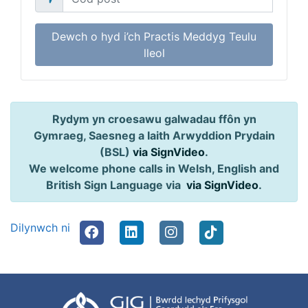
Dewch o hyd i’ch Practis Meddyg Teulu
lleol
Rydym yn croesawu galwadau ffôn yn
Gymraeg, Saesneg a Iaith Arwyddion Prydain
(BSL)
via SignVideo
.
We welcome phone calls in Welsh, English and
British Sign Language via
via SignVideo
.
Dilynwch ni