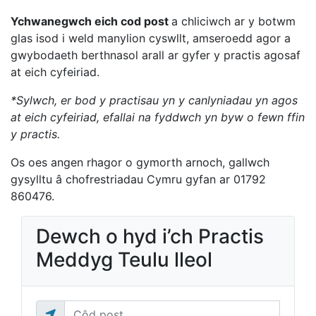
Ychwanegwch eich cod post
a chliciwch ar y botwm
glas isod i weld manylion cyswllt, amseroedd agor a
gwybodaeth berthnasol arall ar gyfer y practis agosaf
at eich cyfeiriad.
*Sylwch, er bod y practisau yn y canlyniadau yn agos
at eich cyfeiriad, efallai na fyddwch yn byw o fewn ffin
y practis.
Os oes angen rhagor o gymorth arnoch, gallwch
gysylltu â chofrestriadau Cymru gyfan ar 01792
860476.
Dewch o hyd i’ch Practis
Meddyg Teulu lleol