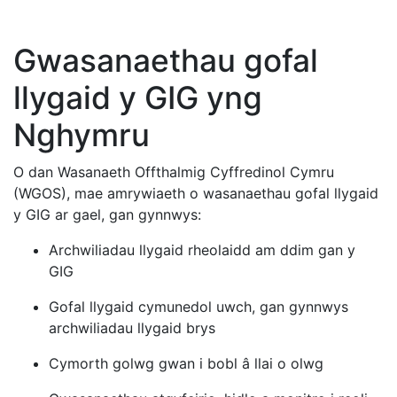
Gwasanaethau gofal
llygaid y GIG yng
Nghymru
O dan Wasanaeth Offthalmig Cyffredinol Cymru
(WGOS), mae amrywiaeth o wasanaethau gofal llygaid
y GIG ar gael, gan gynnwys:
Archwiliadau llygaid rheolaidd am ddim gan y
GIG
Gofal llygaid cymunedol uwch, gan gynnwys
archwiliadau llygaid brys
Cymorth golwg gwan i bobl â llai o olwg