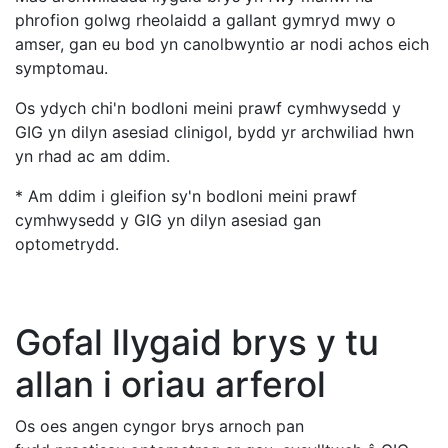
phrofion golwg rheolaidd a gallant gymryd mwy o
amser, gan eu bod yn canolbwyntio ar nodi achos eich
symptomau.
Os ydych chi'n bodloni meini prawf cymhwysedd y
GIG yn dilyn asesiad clinigol, bydd yr archwiliad hwn
yn rhad ac am ddim.
* Am ddim i gleifion sy'n bodloni meini prawf
cymhwysedd y GIG yn dilyn asesiad gan
optometrydd.
Gofal llygaid brys y tu
allan i oriau arferol
Os oes angen cyngor brys arnoch pan