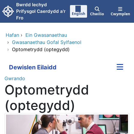
Neidio i'r prif gynnwy
Bwrdd Iechyd
Prifysgol Caerdydd a'r
English
Chwilio
Cwymplen
Fro
Hafan
›
Ein Gwasanaethau
›
Gwasanaethau Gofal Sylfaenol
›
Optometrydd (optegydd)
Dewislen Eilaidd
Gwrando
Optometrydd
(optegydd)