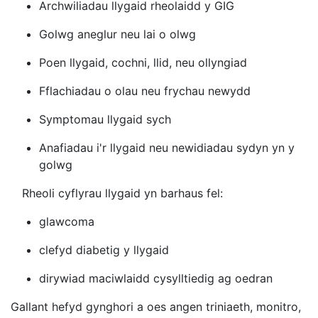
Archwiliadau llygaid rheolaidd y GIG
Golwg aneglur neu lai o olwg
Poen llygaid, cochni, llid, neu ollyngiad
Fflachiadau o olau neu frychau newydd
Symptomau llygaid sych
Anafiadau i'r llygaid neu newidiadau sydyn yn y
golwg
Rheoli cyflyrau llygaid yn barhaus fel:
glawcoma
clefyd diabetig y llygaid
dirywiad maciwlaidd cysylltiedig ag oedran
Gallant hefyd gynghori a oes angen triniaeth, monitro,