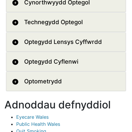
Cynorthwyydd Optegol
Technegydd Optegol
Optegydd Lensys Cyffwrdd
Optegydd Cyflenwi
Optometrydd
Adnoddau defnyddiol
Eyecare Wales
Public Health Wales
Quit Smoking