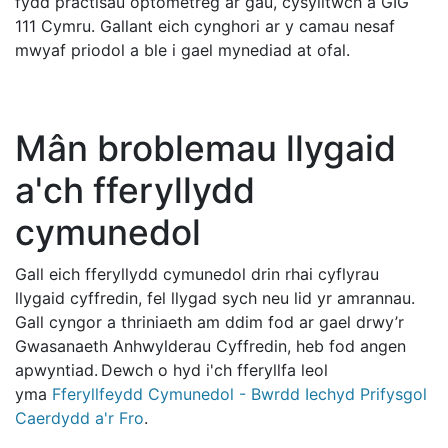
fydd practisau optometreg ar gau, cysylltwch â GIG
111 Cymru. Gallant eich cynghori ar y camau nesaf
mwyaf priodol a ble i gael mynediad at ofal.
Mân broblemau llygaid
a'ch fferyllydd
cymunedol
Gall eich fferyllydd cymunedol drin rhai cyflyrau
llygaid cyffredin, fel llygad sych neu lid yr amrannau.
Gall cyngor a thriniaeth am ddim fod ar gael drwy’r
Gwasanaeth Anhwylderau Cyffredin, heb fod angen
apwyntiad. Dewch o hyd i'ch fferyllfa leol
yma
Fferyllfeydd Cymunedol - Bwrdd Iechyd Prifysgol
Caerdydd a'r Fro
.