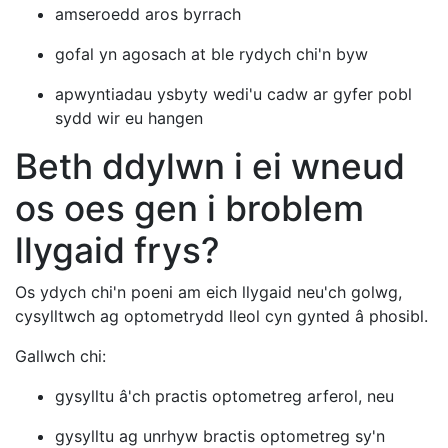
amseroedd aros byrrach
gofal yn agosach at ble rydych chi'n byw
apwyntiadau ysbyty wedi'u cadw ar gyfer pobl
sydd wir eu hangen
Beth ddylwn i ei wneud
os oes gen i broblem
llygaid frys?
Os ydych chi'n poeni am eich llygaid neu'ch golwg,
cysylltwch ag optometrydd lleol cyn gynted â phosibl.
Gallwch chi:
gysylltu â'ch practis optometreg arferol, neu
gysylltu ag unrhyw bractis optometreg sy'n