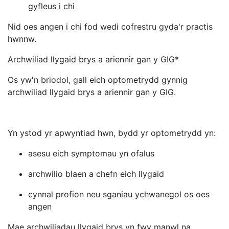
gyfleus i chi
Nid oes angen i chi fod wedi cofrestru gyda'r practis
hwnnw.
Archwiliad llygaid brys a ariennir gan y GIG*
Os yw'n briodol, gall eich optometrydd gynnig
archwiliad llygaid brys a ariennir gan y GIG.
Yn ystod yr apwyntiad hwn, bydd yr optometrydd yn:
asesu eich symptomau yn ofalus
archwilio blaen a chefn eich llygaid
cynnal profion neu sganiau ychwanegol os oes
angen
Mae archwiliadau llygaid brys yn fwy manwl na