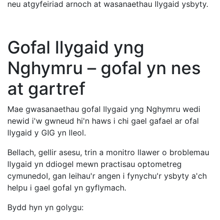
neu atgyfeiriad arnoch at wasanaethau llygaid ysbyty.
Gofal llygaid yng
Nghymru – gofal yn nes
at gartref
Mae gwasanaethau gofal llygaid yng Nghymru wedi
newid i'w gwneud hi'n haws i chi gael gafael ar ofal
llygaid y GIG yn lleol.
Bellach, gellir asesu, trin a monitro llawer o broblemau
llygaid yn ddiogel mewn practisau optometreg
cymunedol, gan leihau'r angen i fynychu'r ysbyty a'ch
helpu i gael gofal yn gyflymach.
Bydd hyn yn golygu: