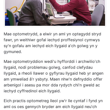
Mae optometrydd, a elwir yn aml yn optegydd stryd
fawr, yn weithiwr gofal iechyd proffesiynol cymwys
sy'n gofalu am iechyd eich llygaid a'ch golwg yn y
gymuned.
Mae optometryddion wedi'u hyfforddi i archwilio'ch
llygaid, nodi problemau golwg, canfod clefydau
llygaid, a rheoli llawer o gyflyrau llygaid heb yr angen
am ymweliad â'r ysbyty. Maen nhw'n defnyddio offer
arbenigol i asesu pa mor dda rydych chi'n gweld ac
iechyd cyffredinol eich llygaid.
Eich practis optometreg lleol yw'r lle cyntaf i fynd yn
aml os oes gennych bryder am eich llygaid neu'ch