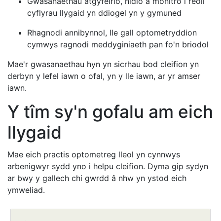
Gwasanaethau atgyfeirio, hidlo a monitro i reoli
cyflyrau llygaid yn ddiogel yn y gymuned
Rhagnodi annibynnol, lle gall optometryddion
cymwys ragnodi meddyginiaeth pan fo'n briodol
Mae'r gwasanaethau hyn yn sicrhau bod cleifion yn
derbyn y lefel iawn o ofal, yn y lle iawn, ar yr amser
iawn.
Y tîm sy'n gofalu am eich
llygaid
Mae eich practis optometreg lleol yn cynnwys
arbenigwyr sydd yno i helpu cleifion. Dyma gip sydyn
ar bwy y gallech chi gwrdd â nhw yn ystod eich
ymweliad.