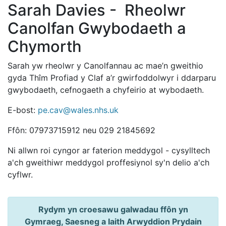
Sarah Davies - Rheolwr
Canolfan Gwybodaeth a
Chymorth
Sarah yw rheolwr y Canolfannau ac mae’n gweithio
gyda Thîm Profiad y Claf a’r gwirfoddolwyr i ddarparu
gwybodaeth, cefnogaeth a chyfeirio at wybodaeth.
E-bost:
pe.cav@wales.nhs.uk
Ffôn: 07973715912 neu 029 21845692
Ni allwn roi cyngor ar faterion meddygol - cysylltech
a'ch gweithiwr meddygol proffesiynol sy'n delio a'ch
cyflwr.
Rydym yn croesawu galwadau ffôn yn
Gymraeg, Saesneg a Iaith Arwyddion Prydain