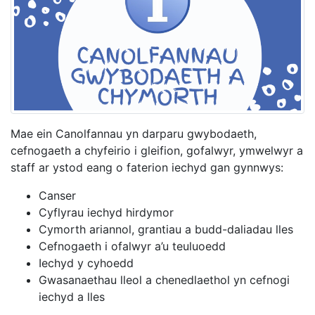
Mae ein Canolfannau yn darparu gwybodaeth,
cefnogaeth a chyfeirio i gleifion, gofalwyr, ymwelwyr a
staff ar ystod eang o faterion iechyd gan gynnwys:
Canser
Cyflyrau iechyd hirdymor
Cymorth ariannol, grantiau a budd-daliadau lles
Cefnogaeth i ofalwyr a’u teuluoedd
Iechyd y cyhoedd
Gwasanaethau lleol a chenedlaethol yn cefnogi
iechyd a lles