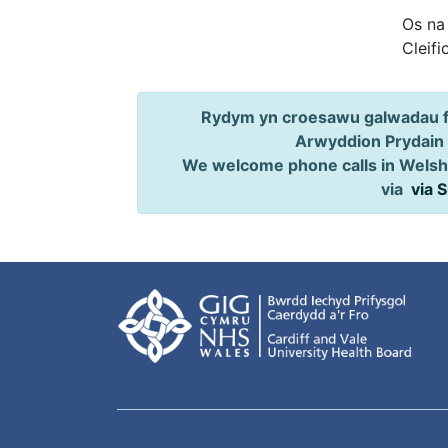
Os na
Cleifi
Rydym yn croesawu galwadau ff
Arwyddion Prydain
We welcome phone calls in Welsh,
via
via 