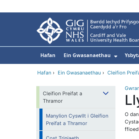
Neidio i'r prif gynnwy
Hafan
Ein Gwasanaethau
Ysbyt
Dangos
Hafan
›
Ein Gwasanaethau
›
Cleifion Prei
Gwra
Cleifion Preifat a
L
Thramor
O dan
Manylion Cyswllt i Gleifion
Cysta
Preifat a Thramor
ffioed
Cost Triniaeth