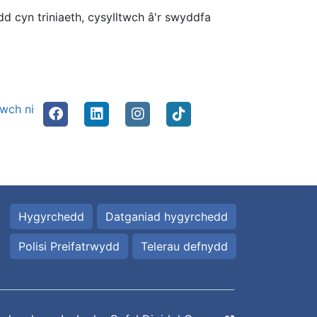
d cyn triniaeth, cysylltwch â'r swyddfa
nwch ni
Hygyrchedd
Datganiad hygyrchedd
Polisi Preifatrwydd
Telerau defnydd