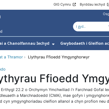
GIG Cymru
Byrddau iechyd
Osg
ai a Chanolfannau Iechyd
Gwybodaeth i Gleifion 
 isddewislen ar gyfer Ein Gwasanaethau
Dangos isddewislen ar
fat a Thramor
›
Llythyrau Ffioedd Ymgynghorwyr
ndo
lythyrau Ffioedd Ymg
 Erthygl 22.2 o Orchymyn Ymchwiliad i'r Farchnad Gofal I
dleuaeth a Marchnadoedd (CMA), mae gofyn i ymgynghorw
d cyn ymgynghoriadau cleifion allanol a chyn profion neu dr