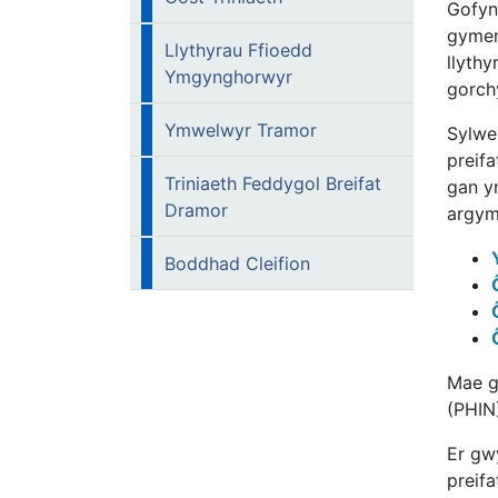
Gofyn
gymer
Llythyrau Ffioedd
llyth
Ymgynghorwyr
gorc
Ymwelwyr Tramor
Sylwer
preifa
Triniaeth Feddygol Breifat
gan y
Dramor
argymh
Boddhad Cleifion
Mae g
(PHIN
Er gw
preif