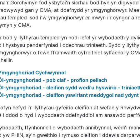
na'r Gorchymyn fod ysbytai'n sicrhau bod hyn yn digwydd a
adwywyd gan y CMA, at ddefnydd yr ymgynghorwyr. Mae BI
yrau templed isod i'w ymgynghorwyr er mwyn i'r cyngor a roi
hymyn y CMA.
 bod y llythyrau templed yn nodi lefel yr wybodaeth y dylid 
t i hysbysu penderfyniad i ddechrau triniaeth. Bydd y llyt
mgynghorwyr o fewn fframwaith cyfreithiol sylfaenol y CMA 
ellir.
Ymgynghoriad Cychwynnol
Ôl-ymgynghoriad - pob claf - profion pellach
Ôl-ymgynghoriad - cleifion sydd wedi'u hyswirio - triniae
Ôl-ymgynghoriad - cleifion yswiriant meddygol nad ydynt y
ofyn hefyd i'r llythyrau gyfeirio cleifion at wefan y Rhwy
) i ddod o hyd i wybodaeth ddefnyddiol am ansawdd perff
ybodaeth, ffynhonnell o wybodaeth annibynnol, wedi'i man
at yw PHIN, sy'n gweithio i rymuso cleifion i ddewis dar