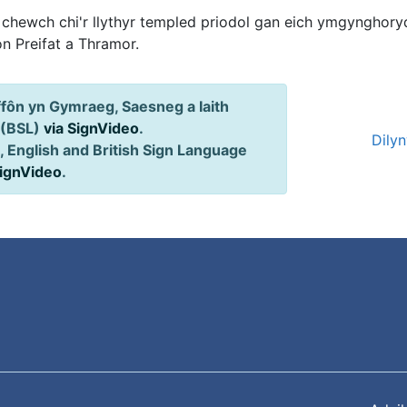
 chewch chi'r llythyr templed priodol gan eich ymgynghoryd
on Preifat a Thramor.
ôn yn Gymraeg, Saesneg a Iaith
 (BSL)
via SignVideo
.
Dily
 English and British Sign Language
SignVideo
.