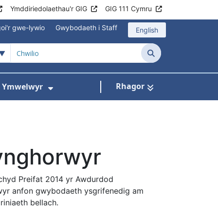
Ymddiriedolaethau'r GIG
GIG 111 Cymru
oi'r gwe-lywio
Gwybodaeth i Staff
English
Chwilio
Rhagor
ac Ymwelwyr
 gyfer Ysbytai a Chanolfannau Iechyd
Dangos isddewislen ar gyfer Gwy
ynghorwyr
echyd Preifat 2014 yr Awdurdod
yr anfon gwybodaeth ysgrifenedig am
iniaeth bellach.