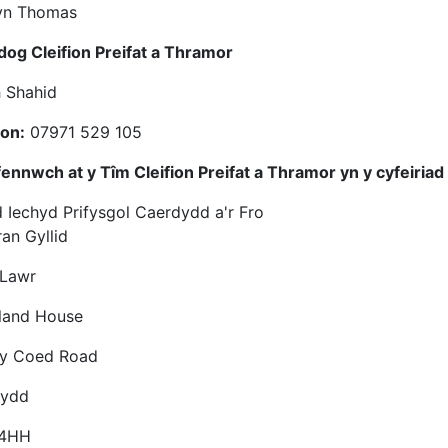
yn Thomas
og Cleifion Preifat a Thramor
h Shahid
fon:
07971 529 105
fennwch at y Tîm Cleifion Preifat a Thramor yn y cyfeiriad
 Iechyd Prifysgol Caerdydd a'r Fro
an Gyllid
 Lawr
land House
y Coed Road
dydd
 4HH