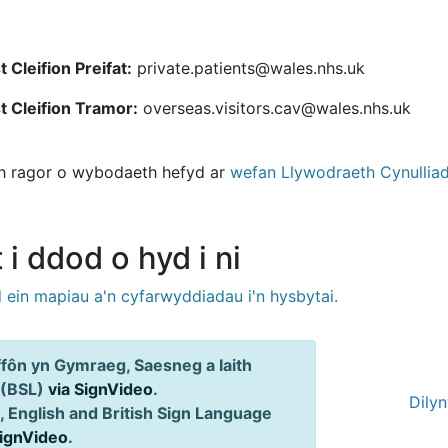
 Cleifion Preifat:
private.patients@wales.nhs.uk
t Cleifion Tramor:
overseas.visitors.cav@wales.nhs.uk
 ragor o wybodaeth hefyd ar
wefan Llywodraeth Cynullia
 i ddod o hyd i ni
 ein mapiau a'n cyfarwyddiadau i'n hysbytai.
ôn yn Gymraeg, Saesneg a Iaith
 (BSL)
via SignVideo
.
Dily
 English and British Sign Language
SignVideo
.