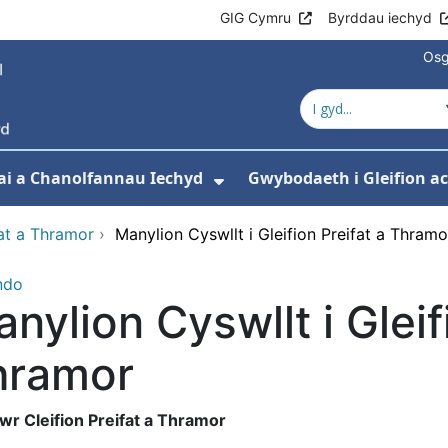
GIG Cymru
Byrddau iechyd
Osg
ai a Chanolfannau Iechyd
Gwybodaeth i Gleifion 
 isddewislen ar gyfer Ein Gwasanaethau
Dangos isddewislen ar
fat a Thramor
›
Manylion Cyswllt i Gleifion Preifat a Thramo
ndo
nylion Cyswllt i Gleif
hramor
wr Cleifion Preifat a Thramor