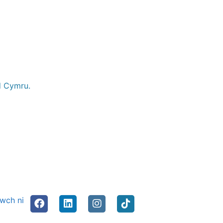
d Cymru.
nwch ni