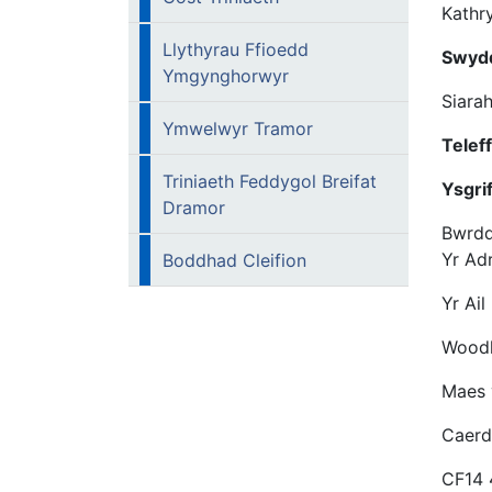
Kathr
Llythyrau Ffioedd
Swydd
Ymgynghorwyr
Siara
Ymwelwyr Tramor
Telef
Triniaeth Feddygol Breifat
Ysgri
Dramor
Bwrdd
Yr Adr
Boddhad Cleifion
Yr Ail
Wood
Maes 
Caer
CF14