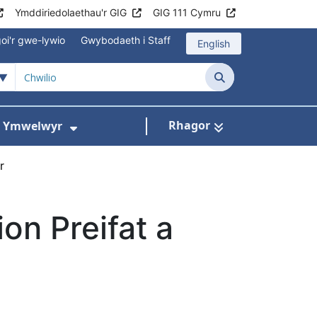
Ymddiriedolaethau'r GIG
GIG 111 Cymru
oi'r gwe-lywio
Gwybodaeth i Staff
English
Chwilio
Rhagor
ac Ymwelwyr
 gyfer Ysbytai a Chanolfannau Iechyd
Dangos isddewislen ar gyfer Gwy
r
ion Preifat a