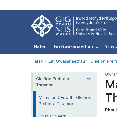
Neidio i'r prif gynnwy
Hafan
Ein Gwasanaethau
Ysbyt
Dangos
Hafan
›
Ein Gwasanaethau
›
Cleifion Prei
Gwra
Cleifion Preifat a
Ma
Thramor
T
Manylion Cyswllt i Gleifion
Preifat a Thramor
Rheol
Cost Triniaeth