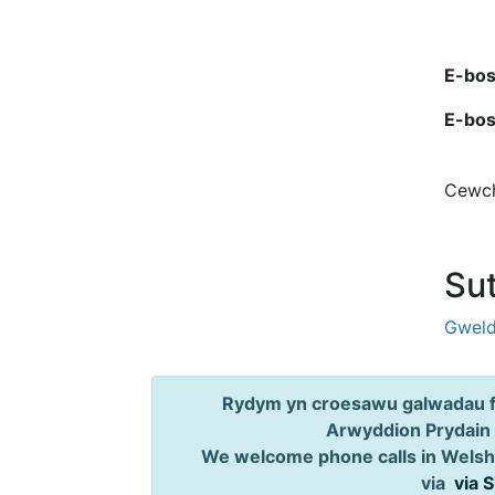
E-bost
E-bos
Cewch
Sut
Gweld
Rydym yn croesawu galwadau ff
Arwyddion Prydain
We welcome phone calls in Welsh,
via
via 