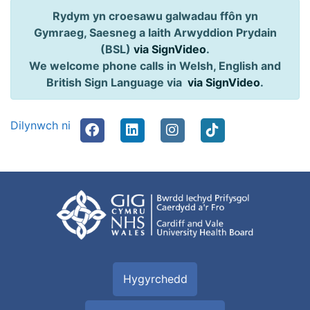
Rydym yn croesawu galwadau ffôn yn
Gymraeg, Saesneg a Iaith Arwyddion Prydain
(BSL)
via SignVideo
.
We welcome phone calls in Welsh, English and
British Sign Language via
via SignVideo
.
Dilynwch ni
Hygyrchedd