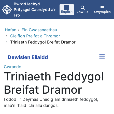
Neidio i'r prif gynnwy
Bwrdd Iechyd
Prifysgol Caerdydd a'r
English
Chwilio
Cwymplen
Fro
Hafan
›
Ein Gwasanaethau
›
Cleifion Preifat a Thramor
›
Triniaeth Feddygol Breifat Dramor
Dewislen Eilaidd
Gwrando
Triniaeth Feddygol
Breifat Dramor
I ddod i'r Deyrnas Unedig am driniaeth feddygol,
mae'n rhaid ichi allu dangos: