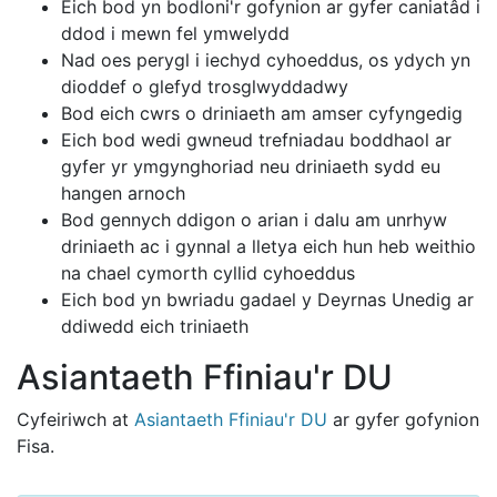
Eich bod yn bodloni'r gofynion ar gyfer caniatâd i
ddod i mewn fel ymwelydd
Nad oes perygl i iechyd cyhoeddus, os ydych yn
dioddef o glefyd trosglwyddadwy
Bod eich cwrs o driniaeth am amser cyfyngedig
Eich bod wedi gwneud trefniadau boddhaol ar
gyfer yr ymgynghoriad neu driniaeth sydd eu
hangen arnoch
Bod gennych ddigon o arian i dalu am unrhyw
driniaeth ac i gynnal a lletya eich hun heb weithio
na chael cymorth cyllid cyhoeddus
Eich bod yn bwriadu gadael y Deyrnas Unedig ar
ddiwedd eich triniaeth
Asiantaeth Ffiniau'r DU
Cyfeiriwch at
Asiantaeth Ffiniau'r DU
ar gyfer gofynion
Fisa.