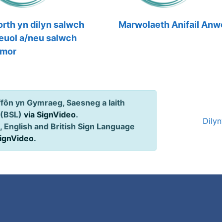
rth yn dilyn salwch
Marwolaeth Anifail Anw
euol a/neu salwch
ymor
ôn yn Gymraeg, Saesneg a Iaith
 (BSL)
via SignVideo
.
Dily
 English and British Sign Language
SignVideo
.