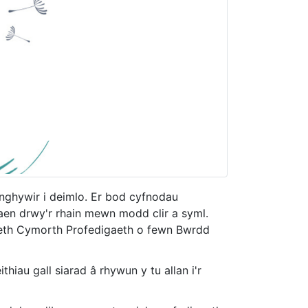
nghywir i deimlo. Er bod cyfnodau
en drwy'r rhain mewn modd clir a syml.
eth Cymorth Profedigaeth o fewn Bwrdd
hiau gall siarad â rhywun y tu allan i'r