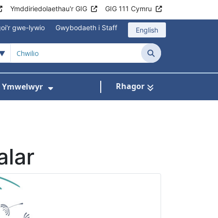
Ymddiriedolaethau'r GIG
GIG 111 Cymru
oi'r gwe-lywio
Gwybodaeth i Staff
English
Chwilio
Rhagor
ac Ymwelwyr
 gyfer Ysbytai a Chanolfannau Iechyd
Dangos isddewislen ar gyfer Gwy
alar