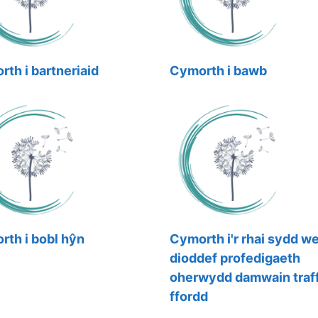
th i bartneriaid
Cymorth i bawb
th i bobl hŷn
Cymorth i'r rhai sydd w
dioddef profedigaeth
oherwydd damwain traff
ffordd