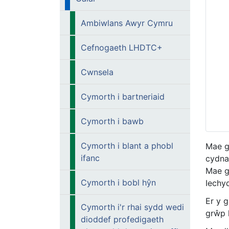
Ambiwlans Awyr Cymru
Cefnogaeth LHDTC+
Cwnsela
Cymorth i bartneriaid
Cymorth i bawb
Cymorth i blant a phobl
Mae g
ifanc
cydna
Mae g
Cymorth i bobl hŷn
Iechyd
Er y g
Cymorth i'r rhai sydd wedi
grŵp 
dioddef profedigaeth