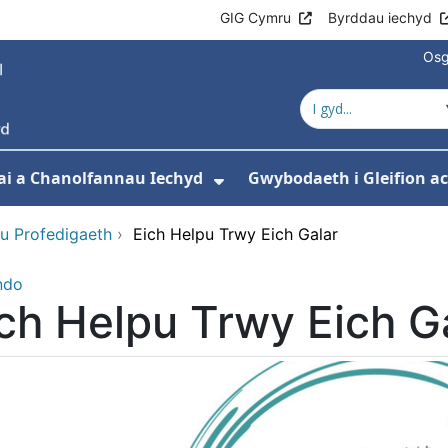
GIG Cymru
Byrddau iechyd
Osg
ai a Chanolfannau Iechyd
Gwybodaeth i Gleifion 
 isddewislen ar gyfer Ein Gwasanaethau
Dangos isddewislen ar
u Profedigaeth
›
Eich Helpu Trwy Eich Galar
ndo
ch Helpu Trwy Eich G