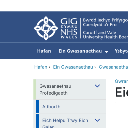
Neidio i'r prif gynnwy
Hafan
Ein Gwasanaethau
Ysbyt
Dangos
Hafan
›
Ein Gwasanaethau
›
Gwasanaetha
Gwra
Gwasanaethau
Ei
Profedigaeth
Adborth
Eich Helpu Trwy Eich
Galar