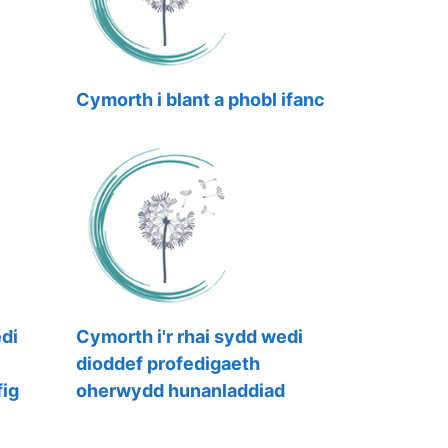
Cymorth i blant a phobl ifanc
edi
Cymorth i'r rhai sydd wedi
dioddef profedigaeth
ig
oherwydd hunanladdiad