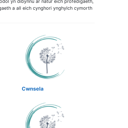
dol yn dibynnu ar natur eich profedigaeth,
gaeth a all eich cynghori ynghylch cymorth
Cwnsela