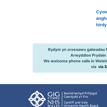
Cymo
angh
hird
Rydym yn croesawu galwadau ff
Arwyddion Prydain
We welcome phone calls in Welsh,
via
via 