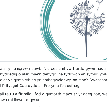
alar yn unigryw i bawb. Nid oes unrhyw ffordd gywir nac a
byddedig o alar, mae'n debygol na fyddwch yn symud ymla
alar yn gymhleth ac yn anrhagweladwy, ac mae’r Gwasana
 Prifysgol Caerdydd a’r Fro yma i’ch cefnogi.
all teulu a ffrindiau fod o gymorth mawr ar yr adeg hon, weit
hwn roi llawer o gysur.