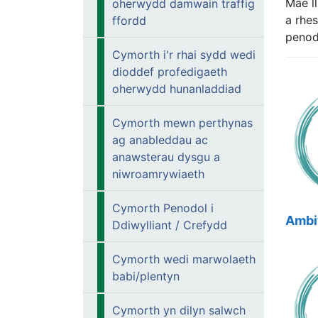
Mae l
oherwydd damwain traffig
a rhe
ffordd
penod
Cymorth i'r rhai sydd wedi
dioddef profedigaeth
oherwydd hunanladdiad
Cymorth mewn perthynas
ag anableddau ac
anawsterau dysgu a
niwroamrywiaeth
Cymorth Penodol i
Ambi
Ddiwylliant / Crefydd
Cymorth wedi marwolaeth
babi/plentyn
Cymorth yn dilyn salwch