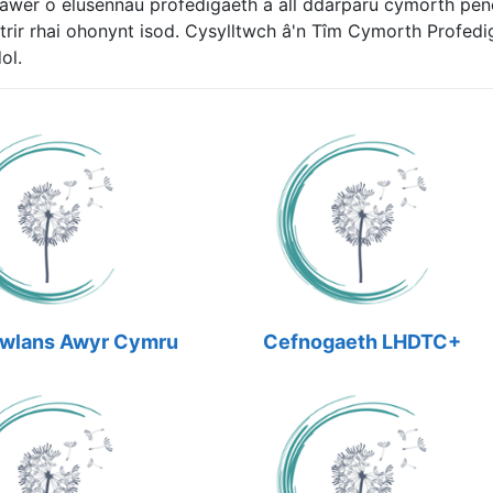
lawer o elusennau profedigaeth a all ddarparu cymorth peno
strir rhai ohonynt isod. Cysylltwch â'n Tîm Cymorth Profedi
ol.
wlans Awyr Cymru
Cefnogaeth LHDTC+