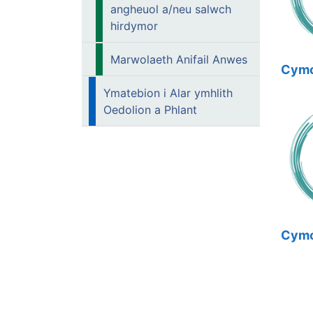
angheuol a/neu salwch
hirdymor
Marwolaeth Anifail Anwes
Cymor
Ymatebion i Alar ymhlith
Oedolion a Phlant
Cymor