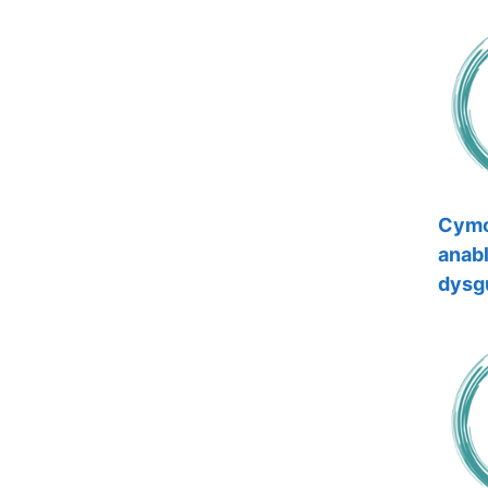
Cymo
anab
dysg