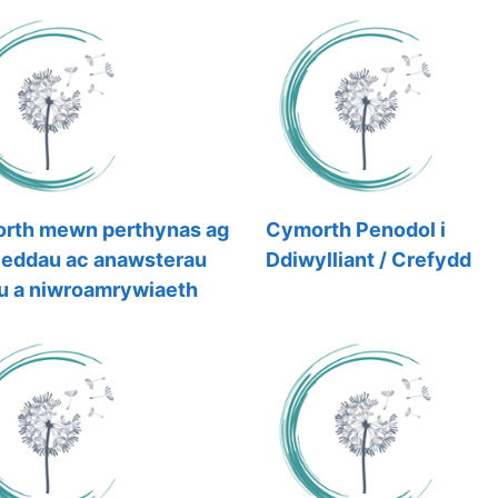
rth mewn perthynas ag
Cymorth Penodol i
leddau ac anawsterau
Ddiwylliant / Crefydd
u a niwroamrywiaeth