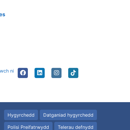
es
nwch ni
Hygyrchedd
Datganiad hygyrchedd
Polisi Preifatrwydd
Telerau defnydd