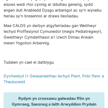
eisoes wedi rhoi cynnig ar ddulliau generig, sydd
angen dull Anabledd Dysgu arbenigol ac sy'n wynebu
heriau sy'n bresennol ar draws lleoliadau.
Mae CALDS yn derbyn atgyfeiriadau gan Weithwyr
Iechyd Proffesiynol Cymunedol (megis Pediatregwyr),
Gweithwyr Cymdeithasol a'r Uwch Dimau Arwain
mewn Ysgolion Arbennig.
Tudalen yn cael ei datblygu
Dychwelyd i'r Gwasanaethau Iechyd Plant, Pobl Ifanc a
Theuluoedd
Rydym yn croesawu galwadau ffôn yn
Gymraeg, Saesneg a Iaith Arwyddion Prydain