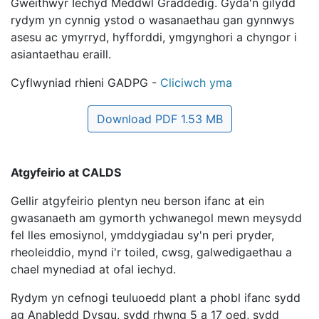
Gweithwyr Iechyd Meddwl Graddedig. Gyda'n gilydd
rydym yn cynnig ystod o wasanaethau gan gynnwys
asesu ac ymyrryd, hyfforddi, ymgynghori a chyngor i
asiantaethau eraill.
Cyflwyniad rhieni GADPG -
Cliciwch yma
Download PDF 1.53 MB
Atgyfeirio at CALDS
Gellir atgyfeirio plentyn neu berson ifanc at ein
gwasanaeth am gymorth ychwanegol mewn meysydd
fel lles emosiynol, ymddygiadau sy'n peri pryder,
rheoleiddio, mynd i'r toiled, cwsg, galwedigaethau a
chael mynediad at ofal iechyd.
Rydym yn cefnogi teuluoedd plant a phobl ifanc sydd
ag Anabledd Dysgu, sydd rhwng 5 a 17 oed, sydd