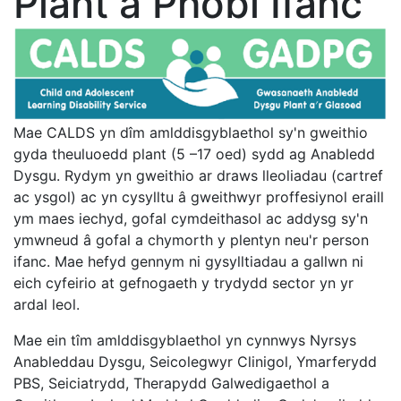
Plant a Phobl Ifanc
Mae CALDS yn dîm amlddisgyblaethol sy'n gweithio
gyda theuluoedd plant (5 –17 oed) sydd ag Anabledd
Dysgu. Rydym yn gweithio ar draws lleoliadau (cartref
ac ysgol) ac yn cysylltu â gweithwyr proffesiynol eraill
ym maes iechyd, gofal cymdeithasol ac addysg sy'n
ymwneud â gofal a chymorth y plentyn neu'r person
ifanc. Mae hefyd gennym ni gysylltiadau a gallwn ni
eich cyfeirio at gefnogaeth y trydydd sector yn yr
ardal leol.
Mae ein tîm amlddisgyblaethol yn cynnwys Nyrsys
Anableddau Dysgu, Seicolegwyr Clinigol, Ymarferydd
PBS, Seiciatrydd, Therapydd Galwedigaethol a