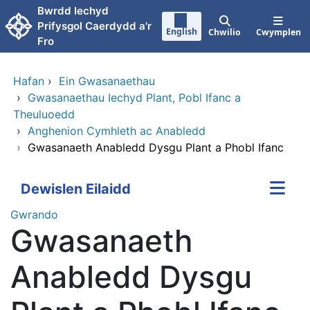
Neidio i'r prif gynnwy
Bwrdd Iechyd
Prifysgol Caerdydd a'r
English
Chwilio
Cwymplen
Fro
Hafan
›
Ein Gwasanaethau
›
Gwasanaethau Iechyd Plant, Pobl Ifanc a
Theuluoedd
›
Anghenion Cymhleth ac Anabledd
›
Gwasanaeth Anabledd Dysgu Plant a Phobl Ifanc
Dewislen Eilaidd
Gwrando
Gwasanaeth
Anabledd Dysgu