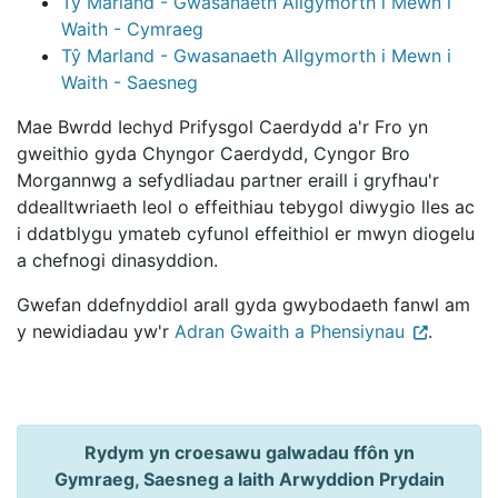
Tŷ Marland - Gwasanaeth Allgymorth i Mewn i
Waith - Cymraeg
Tŷ Marland - Gwasanaeth Allgymorth i Mewn i
Waith - Saesneg
Mae Bwrdd Iechyd Prifysgol Caerdydd a'r Fro yn
gweithio gyda Chyngor Caerdydd, Cyngor Bro
Morgannwg a sefydliadau partner eraill i gryfhau'r
ddealltwriaeth leol o effeithiau tebygol diwygio lles ac
i ddatblygu ymateb cyfunol effeithiol er mwyn diogelu
a chefnogi dinasyddion.
Gwefan ddefnyddiol arall gyda gwybodaeth fanwl am
y newidiadau yw'r
Adran Gwaith a Phensiynau
.
Rydym yn croesawu galwadau ffôn yn
Gymraeg, Saesneg a Iaith Arwyddion Prydain