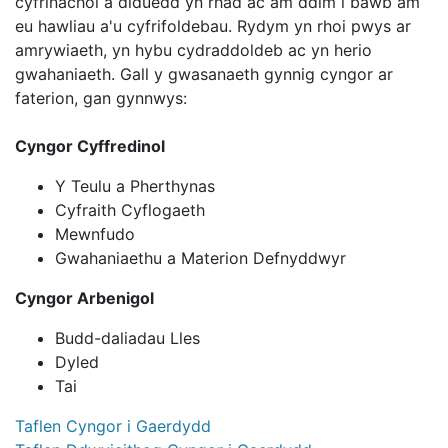
cyfrinachol a diduedd yn rhad ac am ddim i bawb am
eu hawliau a'u cyfrifoldebau. Rydym yn rhoi pwys ar
amrywiaeth, yn hybu cydraddoldeb ac yn herio
gwahaniaeth. Gall y gwasanaeth gynnig cyngor ar
faterion, gan gynnwys:
Cyngor Cyffredinol
Y Teulu a Pherthynas
Cyfraith Cyflogaeth
Mewnfudo
Gwahaniaethu a Materion Defnyddwyr
Cyngor Arbenigol
Budd-daliadau Lles
Dyled
Tai
Taflen Cyngor i Gaerdydd