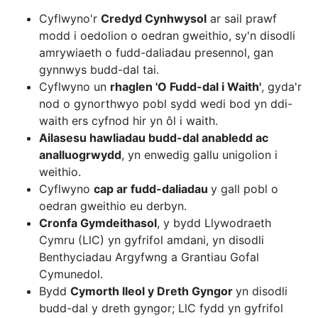
Cyflwyno'r
Credyd Cynhwysol
ar sail prawf
modd i oedolion o oedran gweithio, sy'n disodli
amrywiaeth o fudd-daliadau presennol, gan
gynnwys budd-dal tai.
Cyflwyno un
rhaglen 'O Fudd-dal i Waith'
, gyda'r
nod o gynorthwyo pobl sydd wedi bod yn ddi-
waith ers cyfnod hir yn ôl i waith.
Ailasesu hawliadau budd-dal anabledd ac
analluogrwydd
, yn enwedig gallu unigolion i
weithio.
Cyflwyno
cap ar fudd-daliadau
y gall pobl o
oedran gweithio eu derbyn.
Cronfa Gymdeithasol
, y bydd Llywodraeth
Cymru (LlC) yn gyfrifol amdani, yn disodli
Benthyciadau Argyfwng a Grantiau Gofal
Cymunedol.
Bydd
Cymorth lleol y Dreth Gyngor
yn disodli
budd-dal y dreth gyngor; LlC fydd yn gyfrifol