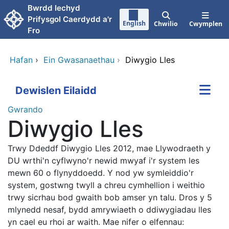
Neidio i'r prif gynnwy
Bwrdd Iechyd
Prifysgol Caerdydd a'r
English
Chwilio
Cwymplen
Fro
Hafan
›
Ein Gwasanaethau
›
Diwygio Lles
Dewislen Eilaidd
Gwrando
Diwygio Lles
Trwy Ddeddf Diwygio Lles 2012, mae Llywodraeth y
DU wrthi'n cyflwyno'r newid mwyaf i'r system les
mewn 60 o flynyddoedd. Y nod yw symleiddio'r
system, gostwng twyll a chreu cymhellion i weithio
trwy sicrhau bod gwaith bob amser yn talu. Dros y 5
mlynedd nesaf, bydd amrywiaeth o ddiwygiadau lles
yn cael eu rhoi ar waith. Mae nifer o elfennau: