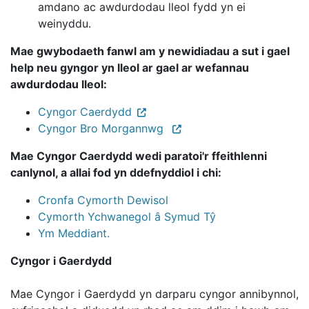
amdano ac awdurdodau lleol fydd yn ei
weinyddu.
Mae gwybodaeth fanwl am y newidiadau a sut i gael
help neu gyngor yn lleol ar gael ar wefannau
awdurdodau lleol:
Cyngor Caerdydd
Cyngor Bro Morgannwg
Mae Cyngor Caerdydd wedi paratoi'r ffeithlenni
canlynol, a allai fod yn ddefnyddiol i chi:
Cronfa Cymorth Dewisol
Cymorth Ychwanegol â Symud Tŷ
Ym Meddiant.
Cyngor i Gaerdydd
Mae Cyngor i Gaerdydd yn darparu cyngor annibynnol,