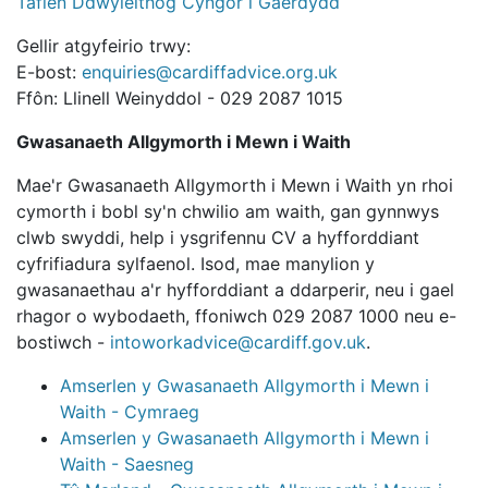
Taflen Ddwyieithog Cyngor i Gaerdydd
Gellir atgyfeirio trwy:
E-bost:
enquiries@cardiffadvice.org.uk
Ffôn: Llinell Weinyddol - 029 2087 1015
Gwasanaeth Allgymorth i Mewn i Waith
Mae'r Gwasanaeth Allgymorth i Mewn i Waith yn rhoi
cymorth i bobl sy'n chwilio am waith, gan gynnwys
clwb swyddi, help i ysgrifennu CV a hyfforddiant
cyfrifiadura sylfaenol. Isod, mae manylion y
gwasanaethau a'r hyfforddiant a ddarperir, neu i gael
rhagor o wybodaeth, ffoniwch 029 2087 1000 neu e-
bostiwch -
intoworkadvice@cardiff.gov.uk
.
Amserlen y Gwasanaeth Allgymorth i Mewn i
Waith - Cymraeg
Amserlen y Gwasanaeth Allgymorth i Mewn i
Waith - Saesneg