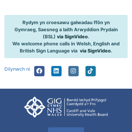
Rydym yn croesawu galwadau ffôn yn
Gymraeg, Saesneg a Iaith Arwyddion Prydain
(BSL)
via SignVideo
.
We welcome phone calls in Welsh, English and
British Sign Language via
via SignVideo
.
Dilynwch ni