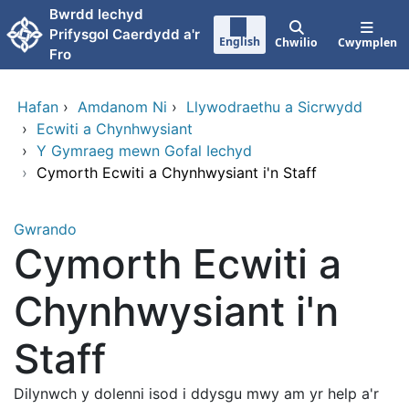
Neidio i'r prif gynnwy
Bwrdd Iechyd
Prifysgol Caerdydd a'r
English
Chwilio
Cwymplen
Fro
Hafan
›
Amdanom Ni
›
Llywodraethu a Sicrwydd
›
Ecwiti a Chynhwysiant
›
Y Gymraeg mewn Gofal Iechyd
›
Cymorth Ecwiti a Chynhwysiant i'n Staff
Gwrando
Cymorth Ecwiti a
Chynhwysiant i'n
Staff
Dilynwch y dolenni isod i ddysgu mwy am yr help a'r