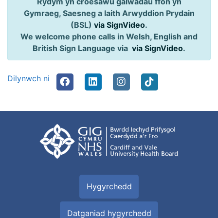
Rydym yn croesawu galwadau ffôn yn
Gymraeg, Saesneg a Iaith Arwyddion Prydain
(BSL)
via SignVideo
.
We welcome phone calls in Welsh, English and
British Sign Language via
via SignVideo
.
Dilynwch ni
Hygyrchedd
Datganiad hygyrchedd