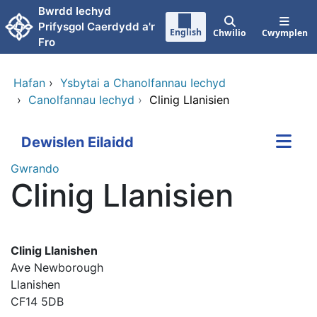
Neidio i'r prif gynnwy
Bwrdd Iechyd
Prifysgol Caerdydd a'r
English
Chwilio
Cwymplen
Fro
Hafan
›
Ysbytai a Chanolfannau Iechyd
›
Canolfannau Iechyd
›
Clinig Llanisien
Dewislen Eilaidd
Gwrando
Clinig Llanisien
Clinig Llanishen
Ave Newborough
Llanishen
CF14 5DB