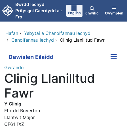
Neidio i'r prif gynnwy
Bwrdd Iechyd
Prifysgol Caerdydd a'r
English
Chwilio
Cwymplen
Fro
Hafan
›
Ysbytai a Chanolfannau Iechyd
›
Canolfannau Iechyd
›
Clinig Llanilltud Fawr
Dewislen Eilaidd
Gwrando
Clinig Llanilltud
Fawr
Y Clinig
Ffordd Boverton
Llantwit Major
CF61 1XZ