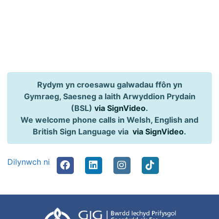
Rydym yn croesawu galwadau ffôn yn
Gymraeg, Saesneg a Iaith Arwyddion Prydain
(BSL)
via SignVideo
.
We welcome phone calls in Welsh, English and
British Sign Language via
via SignVideo
.
Dilynwch ni