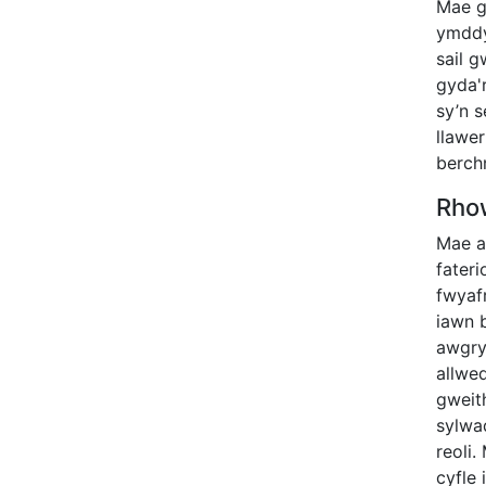
Mae ga
ymddy
sail 
gyda'
sy’n 
llawe
berch
Rhow
Mae a
fater
fwyafr
iawn 
awgry
allwe
gweith
sylwad
reoli
cyfle 