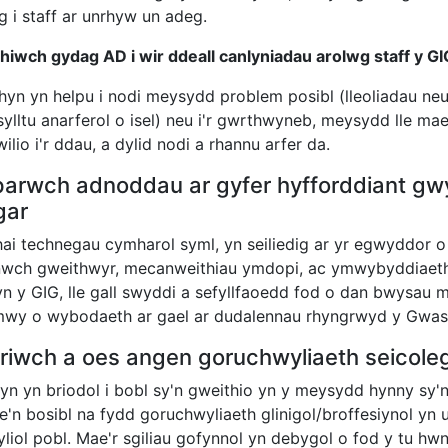
 i staff ar unrhyw un adeg.
hiwch gydag AD i wir ddeall canlyniadau arolwg staff y GI
hyn yn helpu i nodi meysydd problem posibl (lleoliadau neu
ylltu anarferol o isel) neu i'r gwrthwyneb, meysydd lle mae
lio i'r ddau, a dylid nodi a rhannu arfer da.
parwch adnoddau ar gyfer hyfforddiant g
gar
hai technegau cymharol syml, yn seiliedig ar yr egwyddor o 
wch gweithwyr, mecanweithiau ymdopi, ac ymwybyddiaeth o
yn y GIG, lle gall swyddi a sefyllfaoedd fod o dan bwysau 
wy o wybodaeth ar gael ar dudalennau rhyngrwyd y Gwasa
riwch a oes angen goruchwyliaeth seicolego
yn yn briodol i bobl sy'n gweithio yn y meysydd hynny sy
ae'n bosibl na fydd goruchwyliaeth glinigol/broffesiynol y
iol pobl. Mae'r sgiliau gofynnol yn debygol o fod y tu hwn