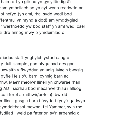
ain fod yn glir ac yn gysylltiedig â'r
gam ymhellach ac yn cyflwyno recriwtio ar
ol hefyd (yn aml, rhai sydd wedi bod
 o ‘fentrau’ yn mynd a dod) am ymddygiad
 ar werthoedd yw bod staff yn aml wedi cael
n ei dro annog mwy o ymdeimlad o
fiadau staff ynghylch ystod eang o
y dull ‘samplo’, gan olygu nad oes gan
wg unwaith y flwyddyn yn unig. Mae'n bwysig
fle i leisio'u barn, cynnig barn ac
w. Mae'r rheolwr llinell yn chwarae rhan
 AD i sicrhau bod mecanweithiau i alluogi
corfforol a rhithwir/ar-lein), bwrdd
r llinell gasglu barn i fwydo i fyny'r gadwyn
u cymdeithasol mewnol fel Yammer, sy'n rhoi
efydliad i weld pa faterion sy'n arbennig o