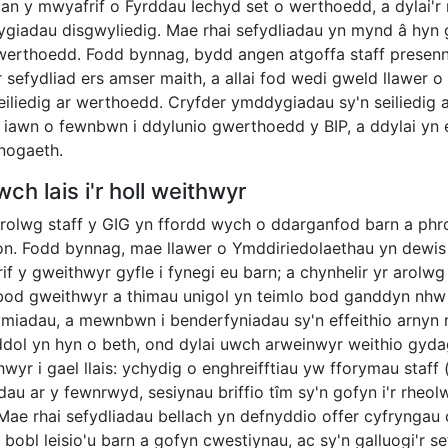
n y mwyafrif o Fyrddau Iechyd set o werthoedd, a dylai'r rh
giadau disgwyliedig. Mae rhai sefydliadau yn mynd â hyn 
gwerthoedd. Fodd bynnag, bydd angen atgoffa staff presenn
r sefydliad ers amser maith, a allai fod wedi gweld llawer
seiliedig ar werthoedd. Cryfder ymddygiadau sy'n seiliedig
r iawn o fewnbwn i ddylunio gwerthoedd y BIP, a ddylai y
nogaeth.
ch lais i'r holl weithwyr
rolwg staff y GIG yn ffordd wych o ddarganfod barn a phro
ion. Fodd bynnag, mae llawer o Ymddiriedolaethau yn dewis 
if y gweithwyr gyfle i fynegi eu barn; a chynhelir yr arol
bod gweithwyr a thimau unigol yn teimlo bod ganddyn nhw gy
miadau, a mewnbwn i benderfyniadau sy'n effeithio arnyn nh
ddol yn hyn o beth, ond dylai uwch arweinwyr weithio gydag
wyr i gael llais: ychydig o enghreifftiau yw fforymau staff (
au ar y fewnrwyd, sesiynau briffio tîm sy'n gofyn i'r rheolw
. Mae rhai sefydliadau bellach yn defnyddio offer cyfrynga
i bobl leisio'u barn a gofyn cwestiynau, ac sy'n galluogi'r s