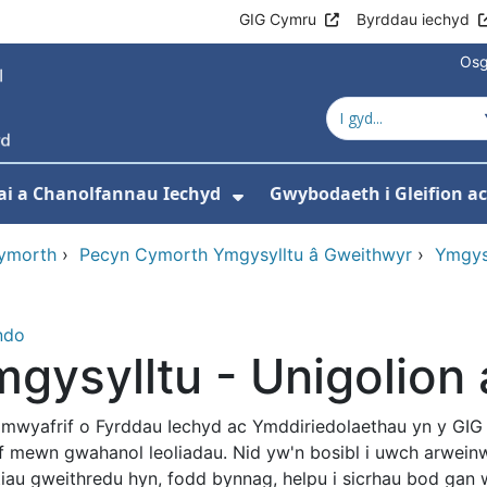
GIG Cymru
Byrddau iechyd
Osg
ai a Chanolfannau Iechyd
Gwybodaeth i Gleifion 
 isddewislen ar gyfer Ein Gwasanaethau
Dangos isddewislen ar
ymorth
›
Pecyn Cymorth Ymgysylltu â Gweithwyr
›
Ymgysy
ndo
gysylltu - Unigolion
 mwyafrif o Fyrddau Iechyd ac Ymddiriedolaethau yn y GIG 
ff mewn gwahanol leoliadau. Nid yw'n bosibl i uwch arwein
iau gweithredu hyn, fodd bynnag, helpu i sicrhau bod gan w