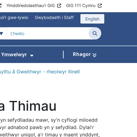
Ymddiriedolaethau'r GIG
GIG 111 Cymru
oi'r gwe-lywio
Gwybodaeth i Staff
English
Chwilio
Rhagor
ac Ymwelwyr
 gyfer Ysbytai a Chanolfannau Iechyd
Dangos isddewislen ar gyfer Gwy
lltu â Gweithwyr - rheolwyr llinell
 a Thimau
yn sefydliadau mawr, sy'n cyflogi miloedd
wyr adnabod pawb yn y sefydliad. Dylai'r
eithwyr unigol, a'r timau y maent ynddynt,