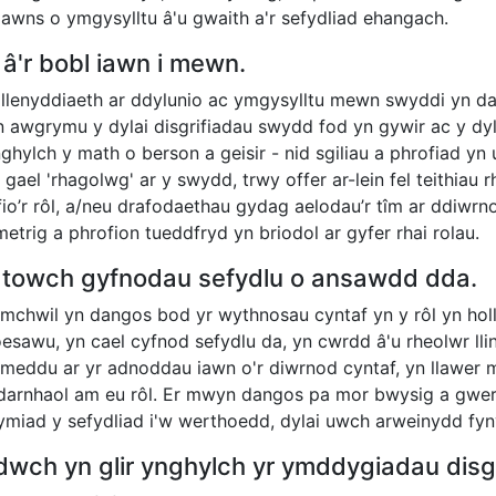
iawns o ymgysylltu â'u gwaith a'r sefydliad ehangach.
â'r bobl iawn i mewn.
 llenyddiaeth ar ddylunio ac ymgysylltu mewn swyddi yn da
n awgrymu y dylai disgrifiadau swydd fod yn gywir ac y dy
nghylch y math o berson a geisir - nid sgiliau a phrofiad 
i gael 'rhagolwg' ar y swydd, trwy offer ar-lein fel teithiau 
fio’r rôl, a/neu drafodaethau gydag aelodau’r tîm ar ddiwrn
etrig a phrofion tueddfryd yn briodol ar gyfer rhai rolau.
atowch gyfnodau sefydlu o ansawdd dda.
mchwil yn dangos bod yr wythnosau cyntaf yn y rôl yn hol
esawu, yn cael cyfnod sefydlu da, yn cwrdd â'u rheolwr lli
 meddu ar yr adnoddau iawn o'r diwrnod cyntaf, yn llawer
darnhaol am eu rôl. Er mwyn dangos pa mor bwysig a gwert
miad y sefydliad i'w werthoedd, dylai uwch arweinydd fynyc
wch yn glir ynghylch yr ymddygiadau disg