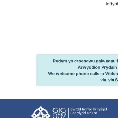
iddyn
Rydym yn croesawu galwadau ff
Arwyddion Prydain
We welcome phone calls in Welsh,
via
via 