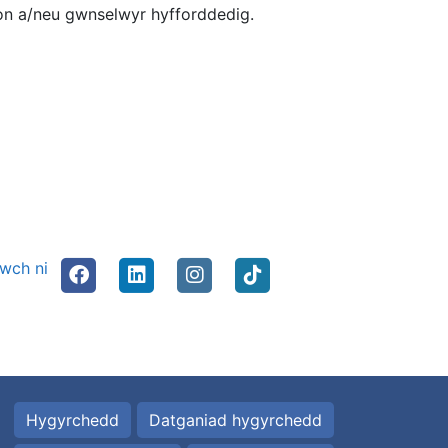
ion a/neu gwnselwyr hyfforddedig.
nwch ni
Hygyrchedd
Datganiad hygyrchedd