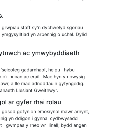
G.
 grwpiau staff sy'n dychwelyd sgoriau
 ymgysylltiad yn arbennig o uchel. Dylid
wytnwch ac ymwybyddiaeth
‘seicoleg gadarnhaol’, helpu i hybu
’r hunan ac eraill. Mae hyn yn bwysig
mawr, a lle mae adnoddau'n gyfyngedig.
naeth Llesiant Gweithwyr.
l ar gyfer rhai rolau
'n gosod gofynion emosiynol mawr arnynt,
n unig yn ddigon i gynnal cydbwysedd
t i gwmpas y rheolwr llinell; bydd angen