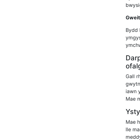
bwysig
Gweit
Bydd 
ymgys
ymchwi
Dar
ofal
Gall r
gwytn
iawn 
Mae m
Ysty
Mae h
lle m
meddyl