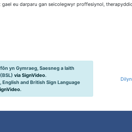
t gael eu darparu gan seicolegwyr proffesiynol, therapydd
ôn yn Gymraeg, Saesneg a Iaith
 (BSL)
via SignVideo
.
Dily
 English and British Sign Language
SignVideo
.