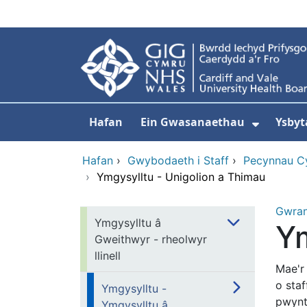
Neidio i'r prif gynnwy
Hafan
Ein Gwasanaethau
Ysbyt
Dangos
Hafan
›
Gwybodaeth i Staff
›
Pecynnau C
›
Ymgysylltu - Unigolion a Thimau
Gwra
Ymgysylltu â
Ym
Gweithwyr - rheolwyr
llinell
Mae'r
o sta
Ymgysylltu -
pwynt
Ymgysylltu â