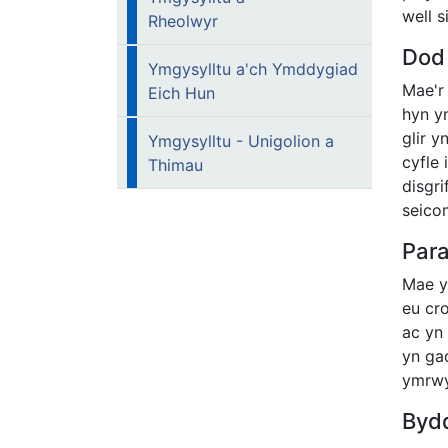
well s
Rheolwyr
Dod 
Ymgysylltu a'ch Ymddygiad
Mae'r
Eich Hun
hyn y
glir y
Ymgysylltu - Unigolion a
cyfle 
Thimau
disgri
seicom
Par
Mae y
eu cro
ac yn
yn ga
ymrwy
Bydd