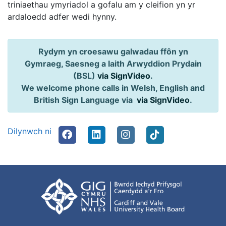
triniaethau ymyriadol a gofalu am y cleifion yn yr
ardaloedd adfer wedi hynny.
Rydym yn croesawu galwadau ffôn yn
Gymraeg, Saesneg a Iaith Arwyddion Prydain
(BSL)
via SignVideo
.
We welcome phone calls in Welsh, English and
British Sign Language via
via SignVideo
.
Dilynwch ni