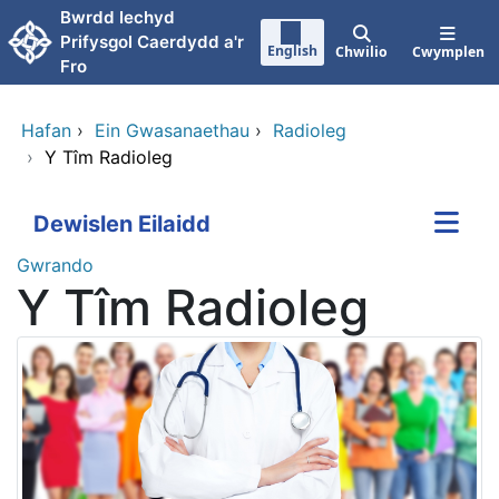
Neidio i'r prif gynnwy
Bwrdd Iechyd
Prifysgol Caerdydd a'r
English
Chwilio
Cwymplen
Fro
Hafan
›
Ein Gwasanaethau
›
Radioleg
›
Y Tîm Radioleg
Dewislen Eilaidd
Gwrando
Y Tîm Radioleg