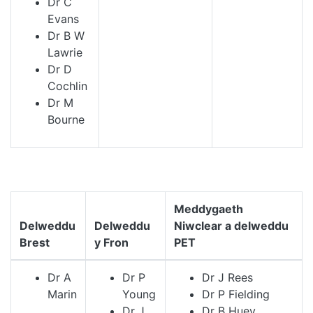
Dr C
Evans
Dr B W
Lawrie
Dr D
Cochlin
Dr M
Bourne
Meddygaeth
Delweddu
Delweddu
Niwclear a delweddu
Brest
y Fron
PET
Dr A
Dr P
Dr J Rees
Marin
Young
Dr P Fielding
Dr J
Dr B Huey