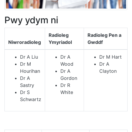
Pwy ydym ni
Radioleg
Radioleg Pen a
Niwroradioleg
Ymyriadol
Gwddf
Dr A Liu
Dr A
Dr M Hart
Dr M
Wood
Dr A
Hourihan
Dr A
Clayton
Dr A
Gordon
Sastry
Dr R
Dr S
White
Schwartz