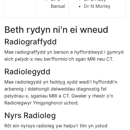
Bansal
Dr N Morley
Beth rydyn ni'n ei wneud
Radiograffydd
Mae radiograffydd yn berson a hyfforddwyd i gymryd
eich pelydr-x neu berfformio'ch sgan MRI neu CT.
Radiolegydd
Mae radiolegydd yn feddyg sydd wedi'i hyfforddi'n
arbennig i ddehongli delweddau diagnostig fel
pelydrau-x, sganiau MRI a CT.
Gweler y rhestr o'n
Radiolegwyr Ymgynghorol uchod.
Nyrs Radioleg
Rôl ein nyrsys radioleg yw helpu'r tîm yn ystod