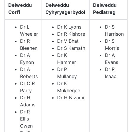
Delweddu
Delweddu
Delweddu
Corff
Cyhyrysgerbydol
Pediatreg
Dr L
Dr K Lyons
Dr S
Wheeler
Dr R Kishore
Harrison
Dr R
Dr V Bhat
Dr S
Bleehen
Dr S Kamath
Morris
Dr A
Dr K
Dr A
Eynon
Hammer
Evans
Dr A
Dr P
Dr R
Roberts
Mullaney
Isaac
Dr C R
Dr K
Parry
Mukherjee
Dr H
Dr H Nizami
Adams
Dr R
Ellis
Owen