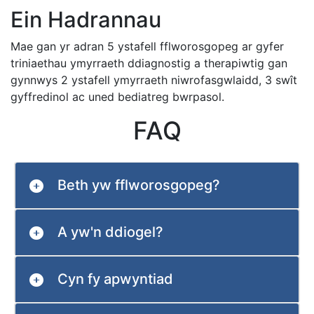
Ein Hadrannau
Mae gan yr adran 5 ystafell fflworosgopeg ar gyfer
triniaethau ymyrraeth ddiagnostig a therapiwtig gan
gynnwys 2 ystafell ymyrraeth niwrofasgwlaidd, 3 swît
gyffredinol ac uned bediatreg bwrpasol.
FAQ
Beth yw fflworosgopeg?
A yw'n ddiogel?
Cyn fy apwyntiad