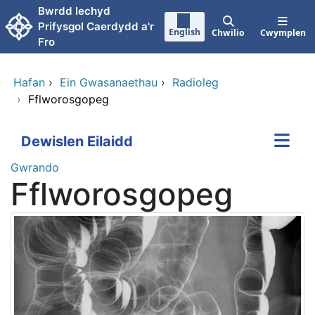
Neidio i'r prif gynnwy
Bwrdd Iechyd
Prifysgol Caerdydd a'r
English
Chwilio
Cwymplen
Fro
Hafan
›
Ein Gwasanaethau
›
Radioleg
›
Fflworosgopeg
Dewislen Eilaidd
Gwrando
Fflworosgopeg