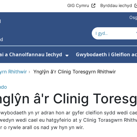
GIG Cymru
Byrddau iechyd
Osg
ai a Chanolfannau Iechyd
Gwybodaeth i Gleifion 
 isddewislen ar gyfer Ein Gwasanaethau
Dangos isddewislen ar
yrn Rhithwir
›
Ynglŷn â'r Clinig Toresgyrn Rhithwir
ndo
glŷn â'r Clinig Tores
 wybodaeth yn yr adran hon ar gyfer cleifion sydd wedi ca
wedyn wedi cael eu hatgyfeirio at y Clinig Torasgwrn Rhith
r o rywle arall os nad yw hyn yn wir.