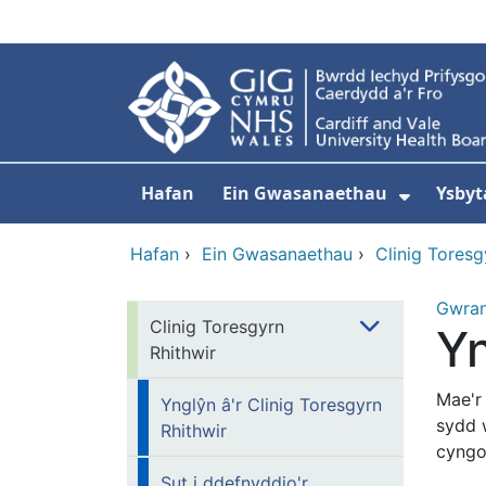
Neidio i'r prif gynnwy
Hafan
Ein Gwasanaethau
Ysbyt
Dangos
Hafan
›
Ein Gwasanaethau
›
Clinig Toresg
Gwra
Clinig Toresgyrn
Yn
Rhithwir
Mae'r
Ynglŷn â'r Clinig Toresgyrn
sydd 
Rhithwir
cyngo
Sut i ddefnyddio'r