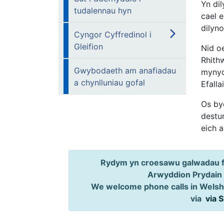
Yn di
tudalennau hyn
cael 
dilyno
Cyngor Cyffredinol i
Gleifion
Nid o
Rhith
Gwybodaeth am anafiadau
mynych
a chynlluniau gofal
Efalla
Os by
destu
eich 
Rydym yn croesawu galwadau ff
Arwyddion Prydain
We welcome phone calls in Welsh,
via
via 