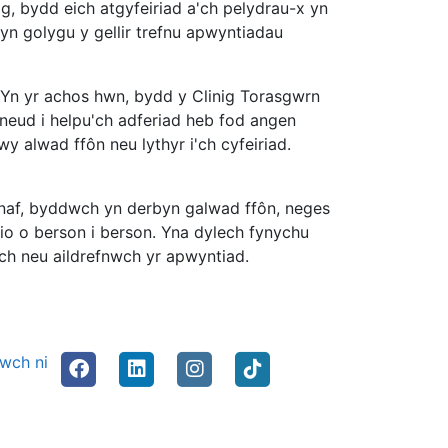
, bydd eich atgyfeiriad a'ch pelydrau-x yn
n golygu y gellir trefnu apwyntiadau
. Yn yr achos hwn, bydd y Clinig Torasgwrn
neud i helpu'ch adferiad heb fod angen
y alwad ffôn neu lythyr i'ch cyfeiriad.
anaf, byddwch yn derbyn galwad ffôn, neges
io o berson i berson. Yna dylech fynychu
wch neu aildrefnwch yr apwyntiad.
nwch ni