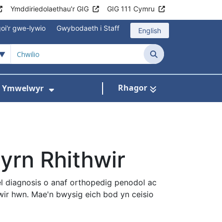
Ymddiriedolaethau'r GIG
GIG 111 Cymru
oi'r gwe-lywio
Gwybodaeth i Staff
English
Chwilio
Rhagor
ac Ymwelwyr
 gyfer Ysbytai a Chanolfannau Iechyd
Dangos isddewislen ar gyfer Gwy
gyrn Rhithwir
el diagnosis o anaf orthopedig penodol ac
wir hwn. Mae'n bwysig eich bod yn ceisio