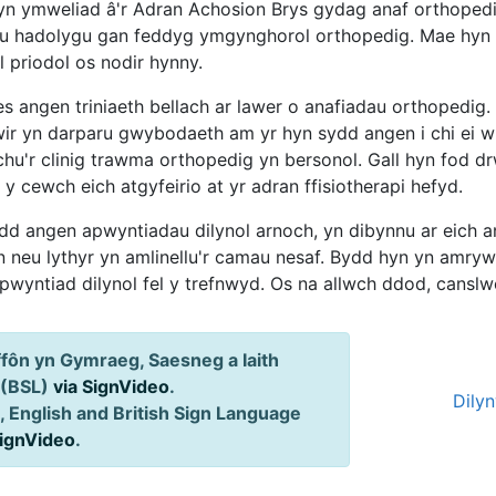
lyn ymweliad â'r Adran Achosion Brys gydag anaf orthopedig
eu hadolygu gan feddyg ymgynghorol orthopedig. Mae hyn y
l priodol os nodir hynny.
es angen triniaeth bellach ar lawer o anafiadau orthopedig
wir yn darparu gwybodaeth am yr hyn sydd angen i chi ei w
u'r clinig trawma orthopedig yn bersonol. Gall hyn fod drw
i y cewch eich atgyfeirio at yr adran ffisiotherapi hefyd.
dd angen apwyntiadau dilynol arnoch, yn dibynnu ar eich 
n neu lythyr yn amlinellu'r camau nesaf. Bydd hyn yn amryw
apwyntiad dilynol fel y trefnwyd. Os na allwch ddod, cansl
ôn yn Gymraeg, Saesneg a Iaith
 (BSL)
via SignVideo
.
Dily
 English and British Sign Language
SignVideo
.