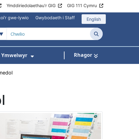
Ymddiriedolaethau'r GIG
GIG 111 Cymru
oi'r gwe-lywio
Gwybodaeth i Staff
English
Chwilio
Rhagor
ac Ymwelwyr
 gyfer Ysbytai a Chanolfannau Iechyd
Dangos isddewislen ar gyfer Gwy
nedol
l