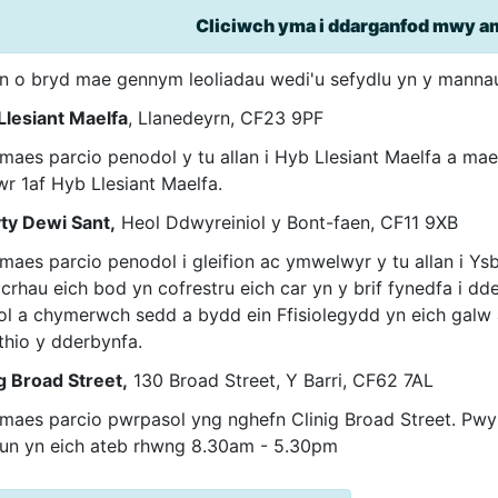
Cliciwch yma i ddarganfod mwy a
n o bryd mae gennym leoliadau wedi'u sefydlu yn y mannau
Llesiant Maelfa
, Llanedeyrn, CF23 9PF
maes parcio penodol y tu allan i Hyb Llesiant Maelfa a mae
wr 1af Hyb Llesiant Maelfa.
ty Dewi Sant,
Heol Ddwyreiniol y Bont-faen, CF11 9XB
maes parcio penodol i gleifion ac ymwelwyr y tu allan i Y
icrhau eich bod yn cofrestru eich car yn y brif fynedfa i d
nol a chymerwch sedd a bydd ein Ffisiolegydd yn eich galw
thio y dderbynfa.
ig Broad Street,
130 Broad Street, Y Barri, CF62 7AL
maes parcio pwrpasol yng nghefn Clinig Broad Street. Pwys
un yn eich ateb rhwng 8.30am - 5.30pm