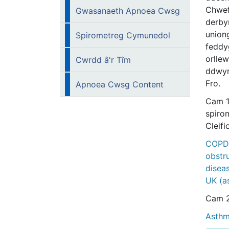
Chwef
Gwasanaeth Apnoea Cwsg
derby
union
Spirometreg Cymunedol
feddy
orlle
Cwrdd â'r Tîm
ddwyr
Fro.
Apnoea Cwsg Content
Cam 1
spiro
Cleif
COPD 
obstr
disea
UK (a
Cam 2
Asthm