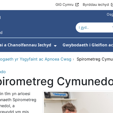
GIG Cymru
Byrddau iechyd
Osg
ai a Chanolfannau Iechyd
Gwybodaeth i Gleifion 
 isddewislen ar gyfer Ein Gwasanaethau
Dangos isddewislen ar
ogaeth yr Ysgyfaint ac Apnoea Cwsg
›
Spirometreg Cymu
ndo
pirometreg Cymunedo
n tîm yn arloesi
naeth Spirometreg
edol, a
reuodd ym mis