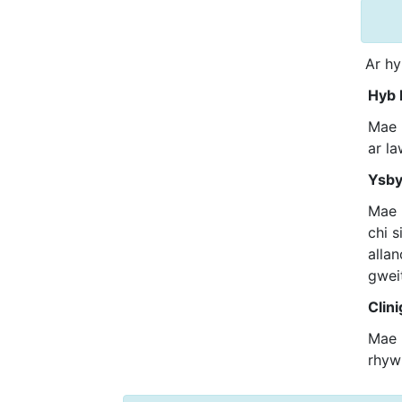
Ar hy
Hyb 
Mae 
ar la
Ysby
Mae 
chi s
alla
gwei
Clin
Mae 
rhyw