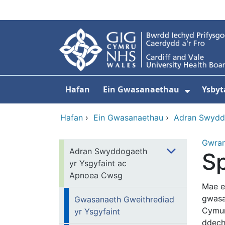
Neidio i'r prif gynnwy
Hafan
Ein Gwasanaethau
Ysbyt
Dangos
Hafan
›
Ein Gwasanaethau
›
Adran Swydd
Gwra
Adran Swyddogaeth
S
yr Ysgyfaint ac
Apnoea Cwsg
Mae ei
gwasa
Gwasanaeth Gweithrediad
Cymun
yr Ysgyfaint
ddech