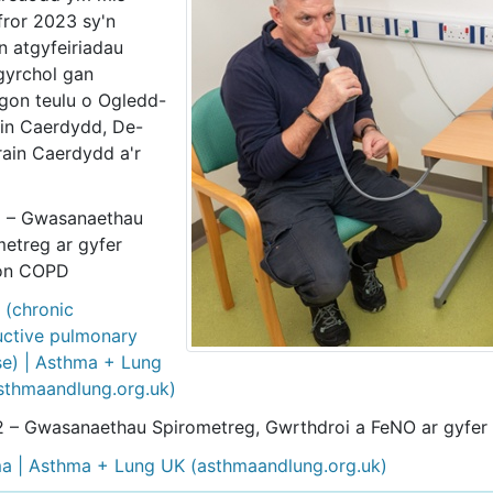
ror 2023 sy'n
n atgyfeiriadau
gyrchol gan
gon teulu o Ogledd-
win Caerdydd, De-
ain Caerdydd a'r
 – Gwasanaethau
metreg ar gyfer
ion COPD
(chronic
uctive pulmonary
se) | Asthma + Lung
sthmaandlung.org.uk)
 – Gwasanaethau Spirometreg, Gwrthdroi a FeNO ar gyfer 
a | Asthma + Lung UK (asthmaandlung.org.uk)