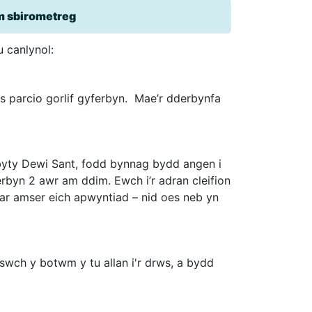
m sbirometreg
 canlynol:
s parcio gorlif gyferbyn. Mae’r dderbynfa
sbyty Dewi Sant, fodd bynnag bydd angen i
derbyn 2 awr am ddim. Ewch i’r adran cleifion
 ar amser eich apwyntiad – nid oes neb yn
wch y botwm y tu allan i'r drws, a bydd