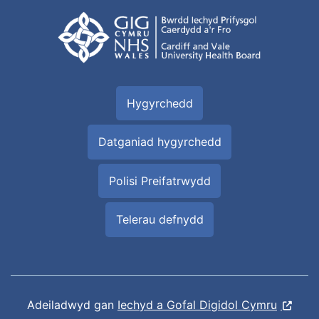
Hygyrchedd
Datganiad hygyrchedd
Polisi Preifatrwydd
Telerau defnydd
Adeiladwyd gan
Iechyd a Gofal Digidol Cymru