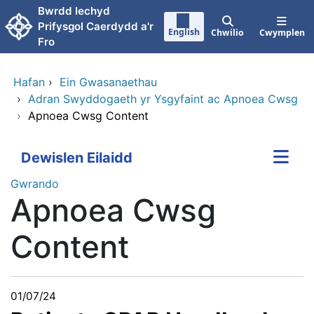
Neidio i'r prif gynnwy
Bwrdd Iechyd
Prifysgol Caerdydd a'r
English
Chwilio
Cwymplen
Fro
Hafan
›
Ein Gwasanaethau
›
Adran Swyddogaeth yr Ysgyfaint ac Apnoea Cwsg
›
Apnoea Cwsg Content
Dewislen Eilaidd
Gwrando
Apnoea Cwsg
Content
01/07/24