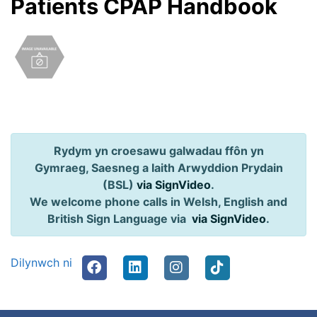
Patients CPAP Handbook
Rydym yn croesawu galwadau ffôn yn
Gymraeg, Saesneg a Iaith Arwyddion Prydain
(BSL)
via SignVideo
.
We welcome phone calls in Welsh, English and
British Sign Language via
via SignVideo
.
Dilynwch ni