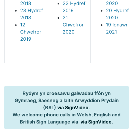
2018
22 Hydref
2020
23 Hydref
2019
20 Hydref
2018
21
2020
12
Chwefror
19 Ionawr
Chwefror
2020
2021
2019
Rydym yn croesawu galwadau ffôn yn
Gymraeg, Saesneg a Iaith Arwyddion Prydain
(BSL)
via SignVideo
.
We welcome phone calls in Welsh, English and
British Sign Language via
via SignVideo
.