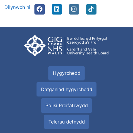
Dilynwch ni
Hygyrchedd
Datganiad hygyrchedd
Polisi Preifatrwydd
Telerau defnydd