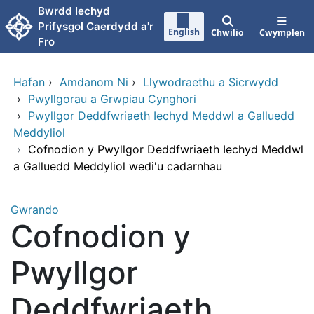
Neidio i'r prif gynnwy
Bwrdd Iechyd
Prifysgol Caerdydd a'r
English
Chwilio
Cwymplen
Fro
Hafan
›
Amdanom Ni
›
Llywodraethu a Sicrwydd
›
Pwyllgorau a Grwpiau Cynghori
›
Pwyllgor Deddfwriaeth Iechyd Meddwl a Galluedd
Meddyliol
›
Cofnodion y Pwyllgor Deddfwriaeth Iechyd Meddwl
a Galluedd Meddyliol wedi'u cadarnhau
Gwrando
Cofnodion y
Pwyllgor
Deddfwriaeth