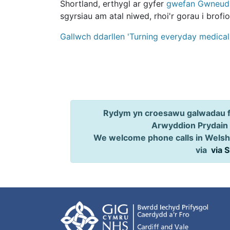
Shortland, erthygl ar gyfer
gwefan Gwneud 
sgyrsiau am atal niwed, rhoi'r gorau i brof
Gallwch ddarllen 'Turning everyday medical
Rydym yn croesawu galwadau ff
Arwyddion Prydain
We welcome phone calls in Welsh,
via
via 