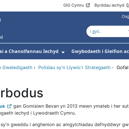
GIG Cymru
Byrddau iechyd
Osg
ai a Chanolfannau Iechyd
Gwybodaeth i Gleifion 
 isddewislen ar gyfer Ein Gwasanaethau
Dangos isddewislen ar
n Gweledigaeth
›
Polisïau sy'n Llywio'r Strategaeth
›
Gofal
arbodus
dus
’
gan Gomisiwn Bevan yn 2013 mewn ymateb i her sut
tegaeth iechyd i Lywodraeth Cymru.
d sy'n gweddu i anghenion ac amgylchiadau defnyddwyr gw