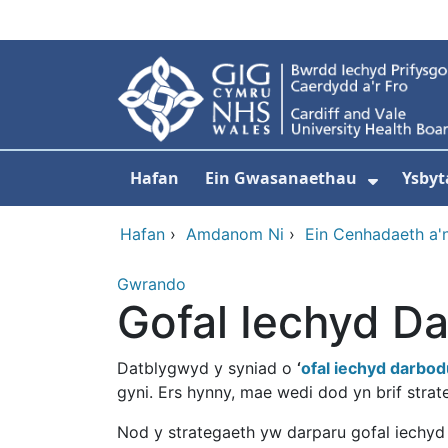
Neidio i'r prif gynnwy
Hafan
Ein Gwasanaethau
Ysbyt
Dangos
Hafan
›
Amdanom Ni
›
Ein Cenhadaeth a'
Gwrando
Gofal Iechyd D
Datblygwyd y syniad o
‘
ofal iechyd darbo
gyni. Ers hynny, mae wedi dod yn brif stra
Nod y strategaeth yw darparu gofal iechy