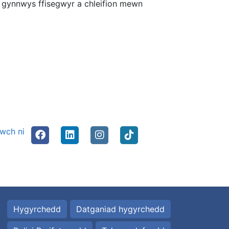
r gynnwys ffisegwyr a chleifion mewn
nwch ni
Hygyrchedd
Datganiad hygyrchedd