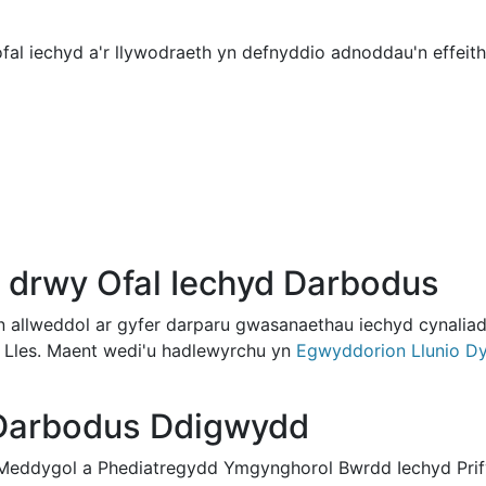
l iechyd a'r llywodraeth yn defnyddio adnoddau'n effeithio
s drwy Ofal Iechyd Darbodus
allweddol ar gyfer darparu gwasanaethau iechyd cynaliadw
n Lles. Maent wedi'u hadlewyrchu yn
Egwyddorion Llunio Dy
 Darbodus Ddigwydd
Meddygol a Phediatregydd Ymgynghorol Bwrdd Iechyd Prify