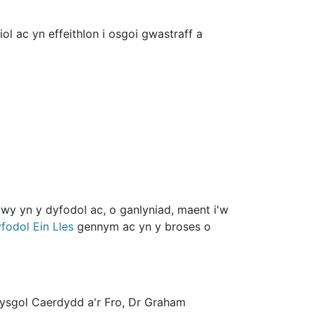
l ac yn effeithlon i osgoi gwastraff a
y yn y dyfodol ac, o ganlyniad, maent i'w
fodol Ein Lles
gennym ac yn y broses o
sgol Caerdydd a'r Fro, Dr Graham