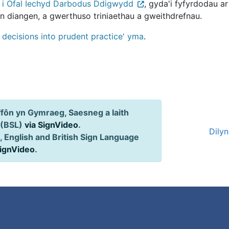
i Ofal Iechyd Darbodus Ddigwydd
, gyda'i fyfyrdodau a
ion diangen, a gwerthuso triniaethau a gweithdrefnau.
 decisions into prudent practice' yma
.
ôn yn Gymraeg, Saesneg a Iaith
 (BSL)
via SignVideo
.
Dily
 English and British Sign Language
SignVideo
.