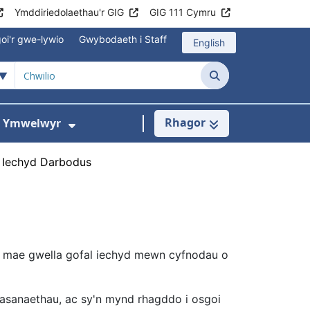
Ymddiriedolaethau'r GIG
GIG 111 Cymru
oi'r gwe-lywio
Gwybodaeth i Staff
English
Chwilio
Rhagor
ac Ymwelwyr
 gyfer Ysbytai a Chanolfannau Iechyd
Dangos isddewislen ar gyfer Gwy
 Iechyd Darbodus
 mae gwella gofal iechyd mewn cyfnodau o
asanaethau, ac sy'n mynd rhagddo i osgoi