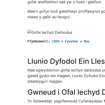
gofal aneffeithiol nad yw o fudd i gleifion.
Mae'n gofyn bod gweithwyr proffesiynol gofa
niwed y gellir eu hosgoi.
Ffynhonnell: 
1000 o Fywydau a Mwy
Llunio Dyfodol Ein Lle
Mae egwyddorion gofal iechyd darbodus yn 
gweld gydol ein rhaglen, Llunio Dyfodol Ei
ddatblygu'r rhaglen.
Gwneud i Ofal Iechyd
Yn ddiweddar, ysgrifennodd Cyfarwyddwr 