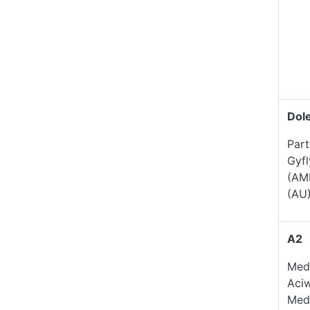
Dol
Part
Gyf
(AM
(AU
A2
Med
Aci
Med