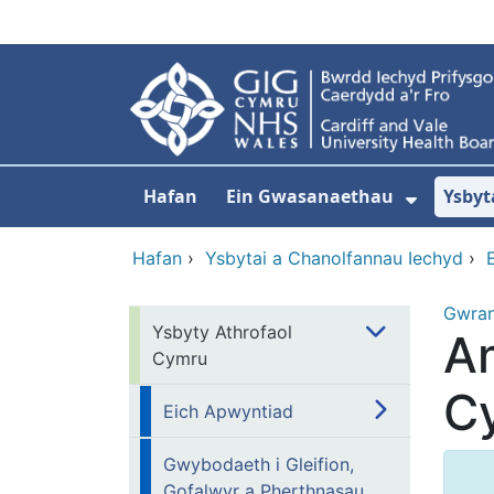
Neidio i'r prif gynnwy
Hafan
Ein Gwasanaethau
Ysbyt
Dangos
Hafan
›
Ysbytai a Chanolfannau Iechyd
›
Gwra
Ysbyty Athrofaol
A
Cymru
C
Eich Apwyntiad
Gwybodaeth i Gleifion,
Gofalwyr a Pherthnasau