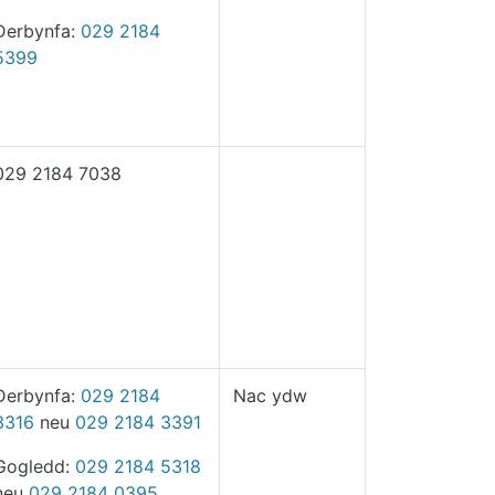
Derbynfa:
029
2184
5399
029 2184 7038
Derbynfa:
029
2184
Nac ydw
3316
neu
029
2184
3391
Gogledd:
029
2184
5318
neu
029
2184
0395