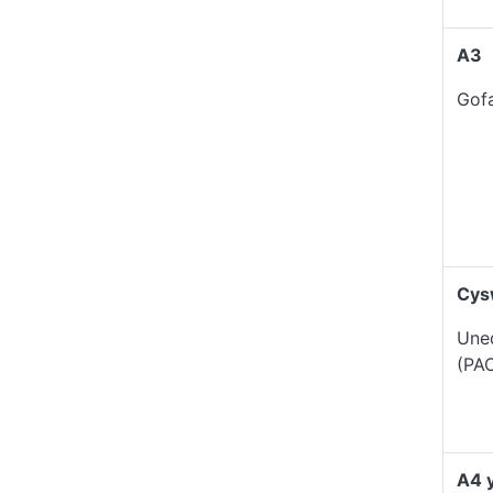
A3
Gofa
Cys
Uned
(PA
A4 