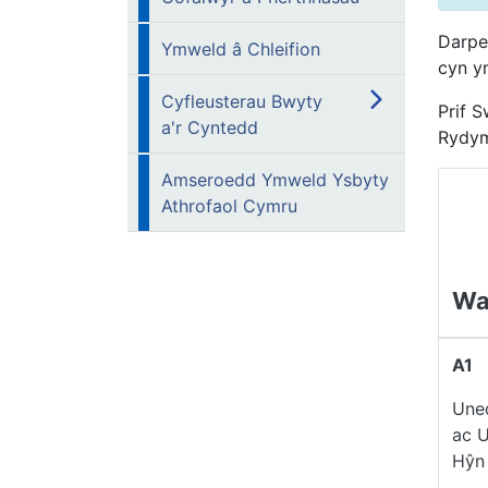
Darpe
Ymweld â Chleifion
cyn y
Cyfleusterau Bwyty
Prif 
a'r Cyntedd
Rydym
Amseroedd Ymweld Ysbyty
Athrofaol Cymru
Wa
A1
Une
ac 
Hŷn