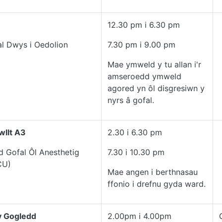
12.30 pm i 6.30 pm
l Dwys i Oedolion
7.30 pm i 9.00 pm
Mae ymweld y tu allan i'r
amseroedd ymweld
agored yn ôl disgresiwn y
nyrs â gofal.
wllt A3
2.30 i 6.30 pm
 Gofal Ôl Anesthetig
7.30 i 10.30 pm
CU)
Mae angen i berthnasau
ffonio i drefnu gyda ward.
y Gogledd
2.00pm i 4.00pm