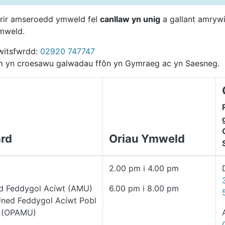
rir amseroedd ymweld fel
canllaw yn unig
a gallant amrywi
mweld.
Switsfwrdd:
02920 747747
 yn croesawu galwadau ffôn yn Gymraeg ac yn Saesneg.
rd
Oriau Ymweld
2.00 pm i 4.00 pm
d Feddygol Acíwt (AMU)
6.00 pm i 8.00 pm
Uned Feddygol Acíwt Pobl
 (OPAMU)