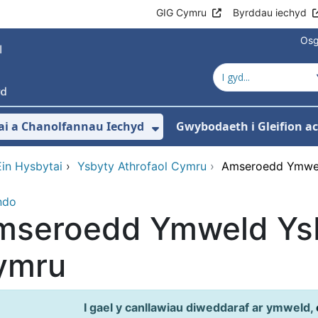
GIG Cymru
Byrddau iechyd
Osg
ai a Chanolfannau Iechyd
Gwybodaeth i Gleifion 
 isddewislen ar gyfer Ein Gwasanaethau
Dangos isddewislen ar
Ein Hysbytai
›
Ysbyty Athrofaol Cymru
›
Amseroedd Ymwel
ndo
mseroedd Ymweld Ysb
ymru
I gael y canllawiau diweddaraf ar ymweld,