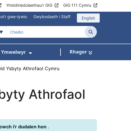
Ymddiriedolaethau'r GIG
GIG 111 Cymru
oi'r gwe-lywio
Gwybodaeth i Staff
English
Chwilio
Rhagor
ac Ymwelwyr
 gyfer Ysbytai a Chanolfannau Iechyd
Dangos isddewislen ar gyfer Gwy
d Ysbyty Athrofaol Cymru
yty Athrofaol
ewch i'r dudalen hon
.