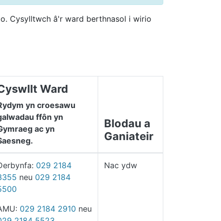
o. Cysylltwch â'r ward berthnasol i wirio
Cyswllt Ward
Rydym yn croesawu
galwadau ffôn yn
Blodau a
Gymraeg ac yn
Ganiateir
Saesneg.
Derbynfa:
029 2184
Nac ydw
3355
neu
029 2184
5500
AMU:
029 2184 2910
neu
029 2184 5523