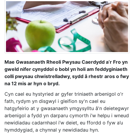
Mae Gwasanaeth Rheoli Pwysau Caerdydd a’r Fro yn
gweld nifer cynyddol o bobl yn holi am feddyginiaeth
colli pwysau chwistrelladwy, sydd â rhestr aros o fwy
na 12 mis ar hyn o bryd.
Cyn cael eu hystyried ar gyfer triniaeth arbenigol o'r
fath, rydym yn disgwyl i gleifion sy'n cael eu
hatgyfeirio at y gwasanaeth ymgysylltu â'n deietegwyr
arbenigol a fydd yn darparu cymorth i’w helpu i wneud
newidiadau cadarnhaol i’w deiet, eu ffordd o fyw a’u
hymddygiad, a chynnal y newidiadau hyn.