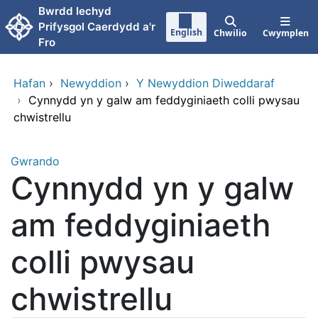
Neidio i'r prif gynnwy
Bwrdd Iechyd
Prifysgol Caerdydd a'r
English
Chwilio
Cwymplen
Fro
Hafan
›
Newyddion
›
Y Newyddion Diweddaraf
›
Cynnydd yn y galw am feddyginiaeth colli pwysau
chwistrellu
Gwrando
Cynnydd yn y galw
am feddyginiaeth
colli pwysau
chwistrellu