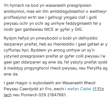
Yn hytrach na bod yn wasanaeth presgripsiwn
annibynnol, mae ein tîm amlddisgyblaethol o weithwyr
proffesiynol wrth law i gefnogi ymgais claf i golli
pwysau ochr yn ochr ag unrhyw feddyginiaeth fel y
nodir gan ganllawiau NICE ar gyfer y GIG.
Rydym hefyd yn ymwybodol o bobl yn defnyddio
darparwyr preifat, heb eu rheoleiddio i gael gafael ar y
cyffuriau hyn. Byddem yn annog unrhyw un sy’n
ystyried presgripsiwn preifat ar gyfer colli pwysau i’w
gael gan ddarparwr ag enw da, fel ysbyty preifat sydd
â meddyg ymgynghorol rheoli pwysau, neu fferyllfa ag
enw da.
I gael rhagor o wybodaeth am Wasanaeth Rheoli
Pwysau Caerdydd a’r Fro, ewch i
wefan Cadw
Fi’n
Iach
neu ffoniwch 029 21847681.