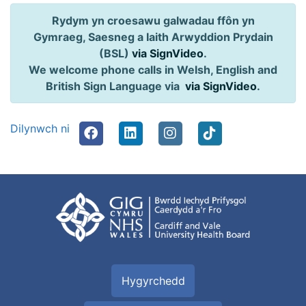
Rydym yn croesawu galwadau ffôn yn
Gymraeg, Saesneg a Iaith Arwyddion Prydain
(BSL)
via SignVideo
.
We welcome phone calls in Welsh, English and
British Sign Language via
via SignVideo
.
Dilynwch ni
Hygyrchedd