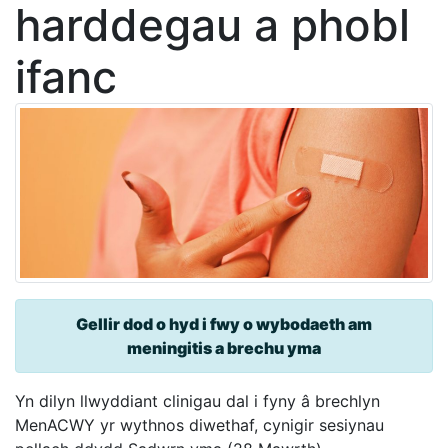
harddegau a phobl
ifanc
Gellir dod o hyd i fwy o wybodaeth am
meningitis a brechu yma
Yn dilyn llwyddiant clinigau dal i fyny â brechlyn
MenACWY yr wythnos diwethaf, cynigir sesiynau