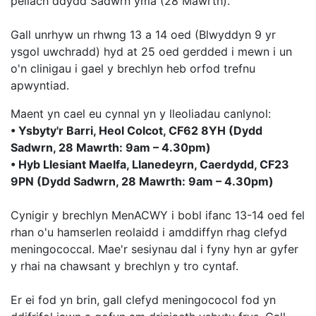
pellach ddydd Sadwrn yma (28 Mawrth).
Gall unrhyw un rhwng 13 a 14 oed (Blwyddyn 9 yr
ysgol uwchradd) hyd at 25 oed gerdded i mewn i un
o'n clinigau i gael y brechlyn heb orfod trefnu
apwyntiad.
Maent yn cael eu cynnal yn y lleoliadau canlynol:
• Ysbyty'r Barri, Heol Colcot, CF62 8YH (Dydd
Sadwrn, 28 Mawrth: 9am – 4.30pm)
• Hyb Llesiant Maelfa, Llanedeyrn, Caerdydd, CF23
9PN (Dydd Sadwrn, 28 Mawrth: 9am – 4.30pm)
Cynigir y brechlyn MenACWY i bobl ifanc 13-14 oed fel
rhan o'u hamserlen reolaidd i amddiffyn rhag clefyd
meningococcal. Mae'r sesiynau dal i fyny hyn ar gyfer
y rhai na chawsant y brechlyn y tro cyntaf.
Er ei fod yn brin, gall clefyd meningococol fod yn