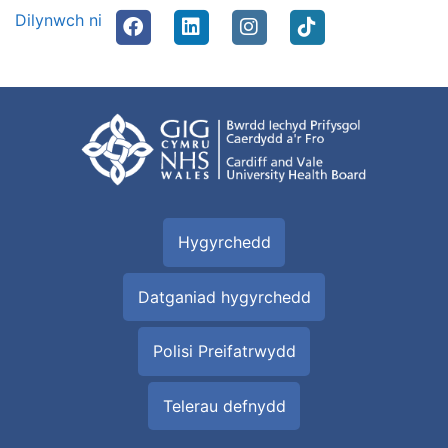
Dilynwch ni
Hygyrchedd
Datganiad hygyrchedd
Polisi Preifatrwydd
Telerau defnydd