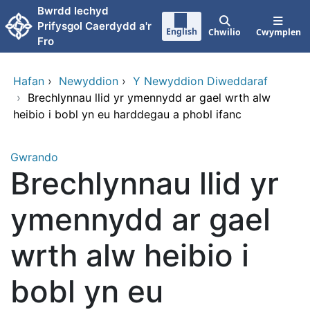
Neidio i'r prif gynnwy
Bwrdd Iechyd
Prifysgol Caerdydd a'r
English
Chwilio
Cwymplen
Fro
Hafan
›
Newyddion
›
Y Newyddion Diweddaraf
›
Brechlynnau llid yr ymennydd ar gael wrth alw
heibio i bobl yn eu harddegau a phobl ifanc
Gwrando
Brechlynnau llid yr
ymennydd ar gael
wrth alw heibio i
bobl yn eu