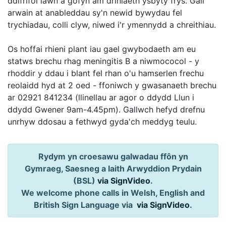
ddifrifol iawn a gofyn am driniaeth ysbyty frys. Gall
arwain at anableddau sy'n newid bywydau fel
trychiadau, colli clyw, niwed i'r ymennydd a chreithiau.
Os hoffai rhieni plant iau gael gwybodaeth am eu
statws brechu rhag meningitis B a niwmococol - y
rhoddir y ddau i blant fel rhan o'u hamserlen frechu
reolaidd hyd at 2 oed - ffoniwch y gwasanaeth brechu
ar 02921 841234 (llinellau ar agor o ddydd Llun i
ddydd Gwener 9am-4.45pm). Gallwch hefyd drefnu
unrhyw ddosau a fethwyd gyda'ch meddyg teulu.
Rydym yn croesawu galwadau ffôn yn
Gymraeg, Saesneg a Iaith Arwyddion Prydain
(BSL)
via SignVideo
.
We welcome phone calls in Welsh, English and
British Sign Language via
via SignVideo
.