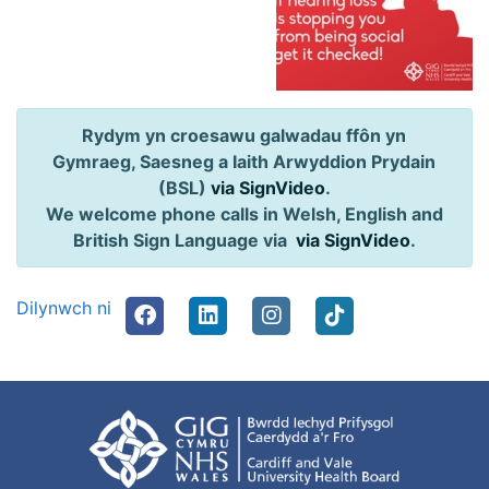
Rydym yn croesawu galwadau ffôn yn
Gymraeg, Saesneg a Iaith Arwyddion Prydain
(BSL)
via SignVideo
.
We welcome phone calls in Welsh, English and
British Sign Language via
via SignVideo
.
Dilynwch ni