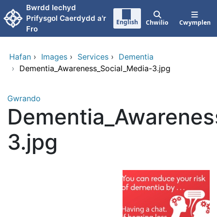
Neidio i'r prif gynnwy
Bwrdd Iechyd
Prifysgol Caerdydd a'r
English
Chwilio
Cwymplen
Fro
Hafan
›
Images
›
Services
›
Dementia
›
Dementia_Awareness_Social_Media-3.jpg
Gwrando
Dementia_Awarenes
3.jpg