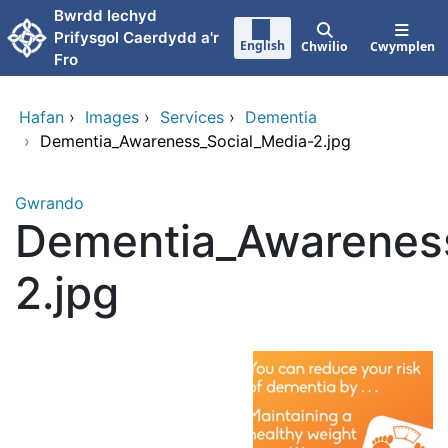
Neidio i'r prif gynnwy
Bwrdd Iechyd
Prifysgol Caerdydd a'r
English
Chwilio
Cwymplen
Fro
Hafan
›
Images
›
Services
›
Dementia
›
Dementia_Awareness_Social_Media-2.jpg
Gwrando
Dementia_Awarenes
2.jpg