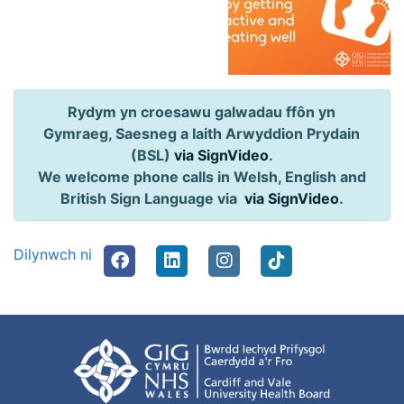
Rydym yn croesawu galwadau ffôn yn
Gymraeg, Saesneg a Iaith Arwyddion Prydain
(BSL)
via SignVideo
.
We welcome phone calls in Welsh, English and
British Sign Language via
via SignVideo
.
Dilynwch ni