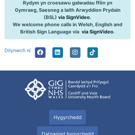
Rydym yn croesawu galwadau ffôn yn
Gymraeg, Saesneg a Iaith Arwyddion Prydain
(BSL)
via SignVideo
.
We welcome phone calls in Welsh, English and
British Sign Language via
via SignVideo
.
Dilynwch ni
Hygyrchedd
Datganiad hygyrchedd