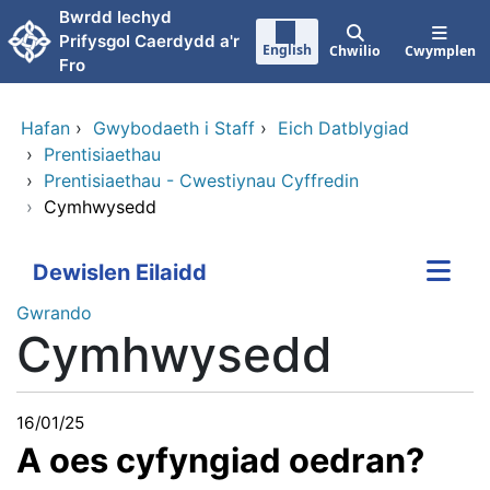
Neidio i'r prif gynnwy
Bwrdd Iechyd
Prifysgol Caerdydd a'r
English
Chwilio
Cwymplen
Fro
Hafan
›
Gwybodaeth i Staff
›
Eich Datblygiad
›
Prentisiaethau
›
Prentisiaethau - Cwestiynau Cyffredin
›
Cymhwysedd
Dewislen Eilaidd
Gwrando
Cymhwysedd
16/01/25
A oes cyfyngiad oedran?