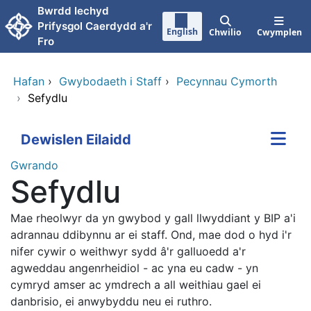
Neidio i'r prif gynnwy
Bwrdd Iechyd
Prifysgol Caerdydd a'r
English
Chwilio
Cwymplen
Fro
Hafan
›
Gwybodaeth i Staff
›
Pecynnau Cymorth
›
Sefydlu
Dewislen Eilaidd
Gwrando
Sefydlu
Mae rheolwyr da yn gwybod y gall llwyddiant y BIP a'i
adrannau ddibynnu ar ei staff. Ond, mae dod o hyd i'r
nifer cywir o weithwyr sydd â'r galluoedd a'r
agweddau angenrheidiol - ac yna eu cadw - yn
cymryd amser ac ymdrech a all weithiau gael ei
danbrisio, ei anwybyddu neu ei ruthro.