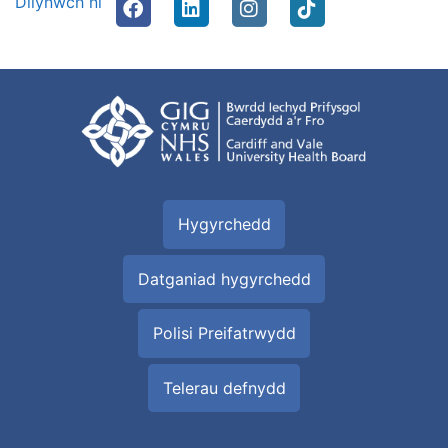
Dilynwch ni
Hygyrchedd
Datganiad hygyrchedd
Polisi Preifatrwydd
Telerau defnydd