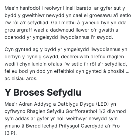
Mae'n hanfodol i reolwyr llinell baratoi ar gyfer sut y
bydd y gweithiwr newydd yn cael ei groesawu a'i setlo
i'w rôl a'r sefydliad. Gall methu â gwneud hyn yn dda
greu argraff wael a dadwneud llawer o'r gwaith a
ddenodd yr ymgeisydd llwyddiannus i'r swydd.
Cyn gynted ag y bydd yr ymgeisydd llwyddiannus yn
derbyn y cynnig swydd, dechreuwch drefnu rhaglen
wedi'i chynllunio'n ofalus i'w setlo i'r rôl a'r sefydliad,
fel eu bod yn dod yn effeithiol cyn gynted â phosibl ...
ac eisiau aros.
Y Broses Sefydlu
Mae'r Adran Addysg a Datblygu Dysgu (LED) yn
cyflwyno Rhaglen Sefydlu Gorfforaethol 1/2 diwrnod
sy'n addas ar gyfer yr holl weithwyr newydd sy'n
ymuno â Bwrdd Iechyd Prifysgol Caerdydd a'r Fro
(BIP).