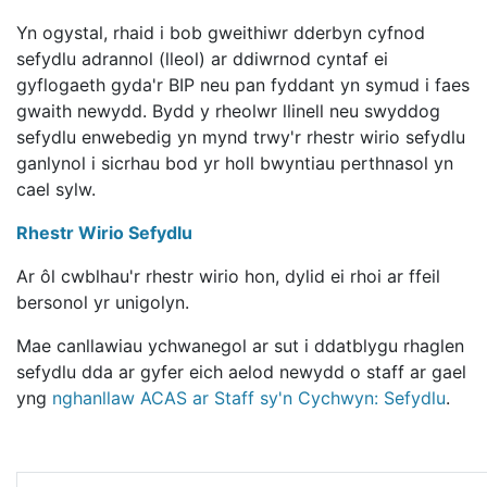
Yn ogystal, rhaid i bob gweithiwr dderbyn cyfnod
sefydlu adrannol (lleol) ar ddiwrnod cyntaf ei
gyflogaeth gyda'r BIP neu pan fyddant yn symud i faes
gwaith newydd. Bydd y rheolwr llinell neu swyddog
sefydlu enwebedig yn mynd trwy'r rhestr wirio sefydlu
ganlynol i sicrhau bod yr holl bwyntiau perthnasol yn
cael sylw.
Rhestr Wirio Sefydlu
Ar ôl cwblhau'r rhestr wirio hon, dylid ei rhoi ar ffeil
bersonol yr unigolyn.
Mae canllawiau ychwanegol ar sut i ddatblygu rhaglen
sefydlu dda ar gyfer eich aelod newydd o staff ar gael
yng
nghanllaw ACAS ar Staff sy'n Cychwyn: Sefydlu
.