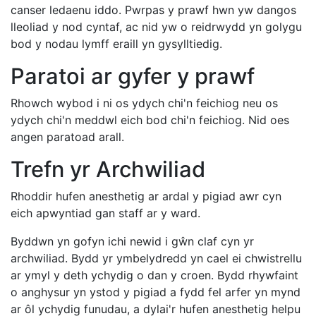
canser ledaenu iddo. Pwrpas y prawf hwn yw dangos
lleoliad y nod cyntaf, ac nid yw o reidrwydd yn golygu
bod y nodau lymff eraill yn gysylltiedig.
Paratoi ar gyfer y prawf
Rhowch wybod i ni os ydych chi'n feichiog neu os
ydych chi'n meddwl eich bod chi'n feichiog. Nid oes
angen paratoad arall.
Trefn yr Archwiliad
Rhoddir hufen anesthetig ar ardal y pigiad awr cyn
eich apwyntiad gan staff ar y ward.
Byddwn yn gofyn ichi newid i gŵn claf cyn yr
archwiliad. Bydd yr ymbelydredd yn cael ei chwistrellu
ar ymyl y deth ychydig o dan y croen. Bydd rhywfaint
o anghysur yn ystod y pigiad a fydd fel arfer yn mynd
ar ôl ychydig funudau, a dylai'r hufen anesthetig helpu