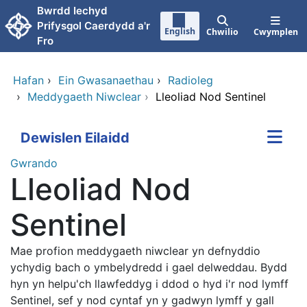
Neidio i'r prif gynnwy
Bwrdd Iechyd
Prifysgol Caerdydd a'r
English
Chwilio
Cwymplen
Fro
Hafan
›
Ein Gwasanaethau
›
Radioleg
›
Meddygaeth Niwclear
›
Lleoliad Nod Sentinel
Dewislen Eilaidd
Gwrando
Lleoliad Nod
Sentinel
Mae profion meddygaeth niwclear yn defnyddio
ychydig bach o ymbelydredd i gael delweddau. Bydd
hyn yn helpu'ch llawfeddyg i ddod o hyd i'r nod lymff
Sentinel, sef y nod cyntaf yn y gadwyn lymff y gall