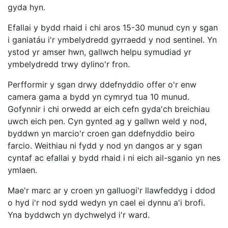
gyda hyn.
Efallai y bydd rhaid i chi aros 15-30 munud cyn y sgan
i ganiatáu i'r ymbelydredd gyrraedd y nod sentinel. Yn
ystod yr amser hwn, gallwch helpu symudiad yr
ymbelydredd trwy dylino'r fron.
Perfformir y sgan drwy ddefnyddio offer o'r enw
camera gama a bydd yn cymryd tua 10 munud.
Gofynnir i chi orwedd ar eich cefn gyda'ch breichiau
uwch eich pen. Cyn gynted ag y gallwn weld y nod,
byddwn yn marcio'r croen gan ddefnyddio beiro
farcio. Weithiau ni fydd y nod yn dangos ar y sgan
cyntaf ac efallai y bydd rhaid i ni eich ail-sganio yn nes
ymlaen.
Mae'r marc ar y croen yn galluogi'r llawfeddyg i ddod
o hyd i'r nod sydd wedyn yn cael ei dynnu a'i brofi.
Yna byddwch yn dychwelyd i'r ward.