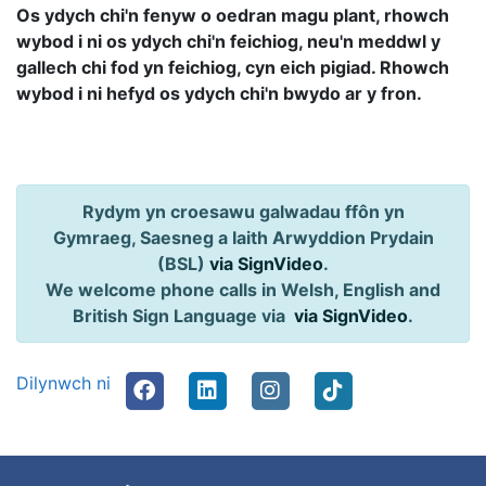
Os ydych chi'n fenyw o oedran magu plant, rhowch
wybod i ni os ydych chi'n feichiog, neu'n meddwl y
gallech chi fod yn feichiog, cyn eich pigiad. Rhowch
wybod i ni hefyd os ydych chi'n bwydo ar y fron.
Rydym yn croesawu galwadau ffôn yn
Gymraeg, Saesneg a Iaith Arwyddion Prydain
(BSL)
via SignVideo
.
We welcome phone calls in Welsh, English and
British Sign Language via
via SignVideo
.
Dilynwch ni