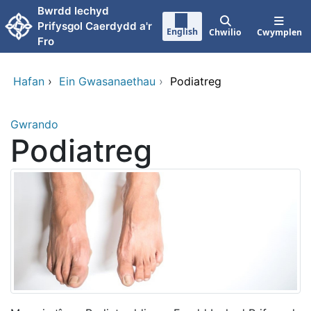
Neidio i'r prif gynnwy
Bwrdd Iechyd
Prifysgol Caerdydd a'r
English
Chwilio
Cwymplen
Fro
Hafan
›
Ein Gwasanaethau
›
Podiatreg
Gwrando
Podiatreg