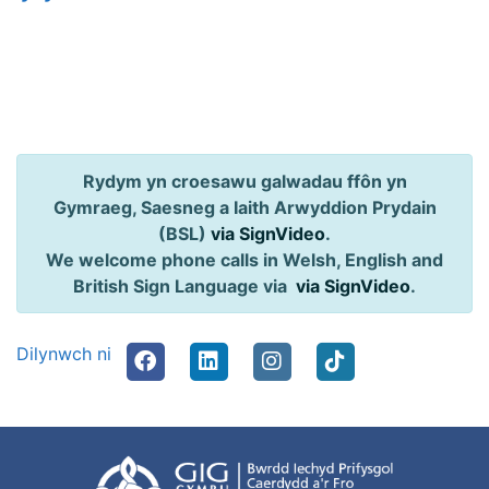
Rydym yn croesawu galwadau ffôn yn
Gymraeg, Saesneg a Iaith Arwyddion Prydain
(BSL)
via SignVideo
.
We welcome phone calls in Welsh, English and
British Sign Language via
via SignVideo
.
Dilynwch ni