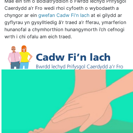
Mae ein tîm o Bodiatryddion o Fwrdd Iechyd Prifysgol
Caerdydd a’r Fro wedi rhoi cyfoeth o wybodaeth a
chyngor ar ein
gwefan Cadw Fi'n Iach
at ei gilydd ar
gyflyrau yn gysylltiedig â’r traed a’r fferau, ymarferion
hunanofal a chymhorthion hunangymorth i’ch cefnogi
wrth i chi ofalu am eich traed.