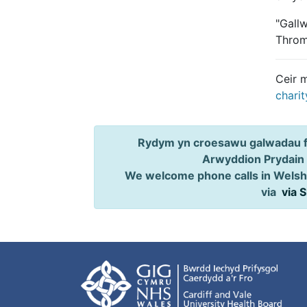
"Gall
Throm
Ceir 
charit
Rydym yn croesawu galwadau ff
Arwyddion Prydain
We welcome phone calls in Welsh,
via
via 