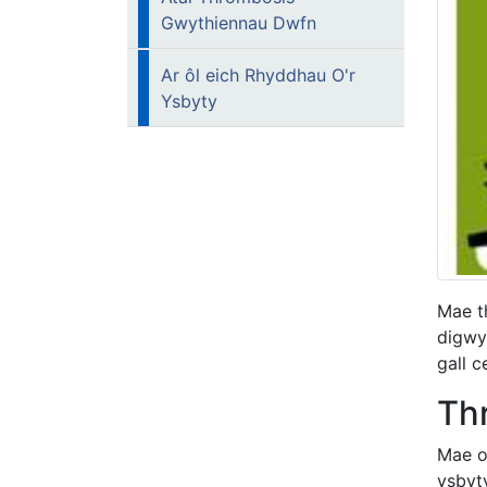
Gwythiennau Dwfn
Ar ôl eich Rhyddhau O'r
Ysbyty
Mae t
digwy
gall c
Th
Mae o
ysbyty