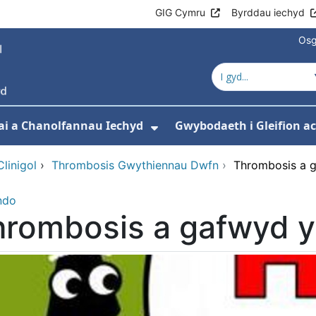
GIG Cymru
Byrddau iechyd
Osg
ai a Chanolfannau Iechyd
Gwybodaeth i Gleifion 
 isddewislen ar gyfer Ein Gwasanaethau
Dangos isddewislen ar
linigol
›
Thrombosis Gwythiennau Dwfn
›
Thrombosis a g
ndo
rombosis a gafwyd y