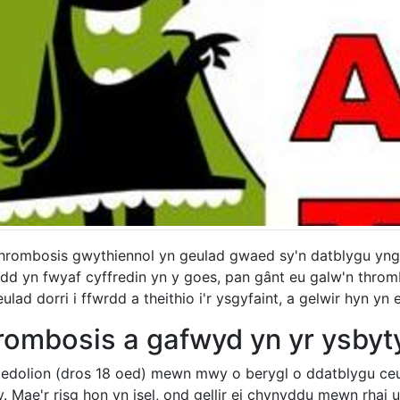
hrombosis gwythiennol yn geulad gwaed sy'n datblygu yng n
dd yn fwyaf cyffredin yn y goes, pan gânt eu galw'n throm
eulad dorri i ffwrdd a theithio i'r ysgyfaint, a gelwir hyn y
rombosis a gafwyd yn yr ysbyt
edolion (dros 18 oed) mewn mwy o berygl o ddatblygu ceu
. Mae'r risg hon yn isel, ond gellir ei chynyddu mewn rhai un