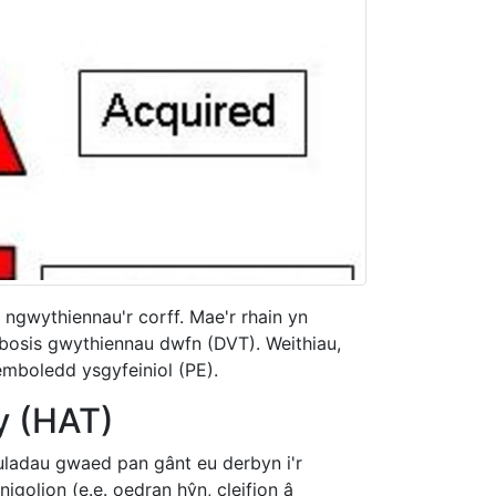
gwythiennau'r corff. Mae'r rhain yn
bosis gwythiennau dwfn (DVT). Weithiau,
n emboledd ysgyfeiniol (PE).
y (HAT)
ladau gwaed pan gânt eu derbyn i'r
igolion (e.e. oedran hŷn, cleifion â