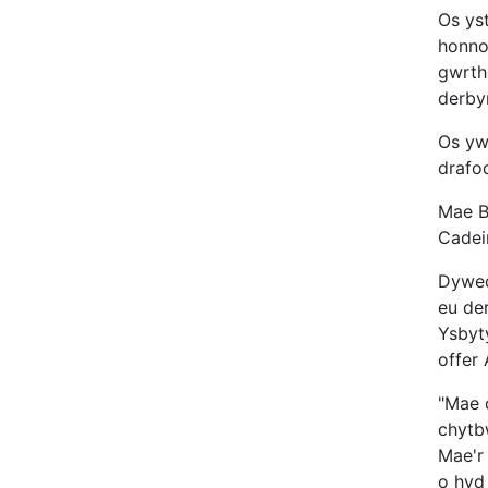
Os yst
honno
gwrth
derby
Os yw
drafo
Mae B
Cadei
Dywed
eu de
Ysbyt
offer 
"Mae c
chytb
Mae'r 
o hyd