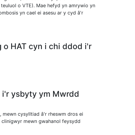
 teuluol o VTE). Mae hefyd yn amrywio yn
mbosis yn cael ei asesu ar y cyd â'r
g o HAT cyn i chi ddod i'r
 i'r ysbyty ym Mwrdd
s, mewn cysylltiad â'r rheswm dros ei
yo clinigwyr mewn gwahanol feysydd