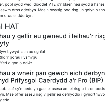
er, pobl sydd wedi dioddef VTE o'r blaen neu sydd â hanes
rheswm dros dderbyn. Mae'n bwysig bod risg unigolyn o thro
m dros ei dderbyn.
al HAT
hau y gellir eu gwneud i leihau'r ris
yty
Byw
bywyd iach ac egnïol
Rhoi'r gorau i ysmygu
Yfed digon o ddŵr
hau a wneir pan gewch eich derbyn
hyd Prifysgol Caerdydd a'r Fro (BIP)
pob claf sy'n oedolyn gael ei asesu am ei risg o thrombosi
yn. Mae offer asesu risg y gellir eu defnyddio i gynorthw
igedd.