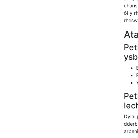
chans
ôl y 
rhesw
At
Pet
ysb
Pet
Iec
Dylai 
dderb
arben