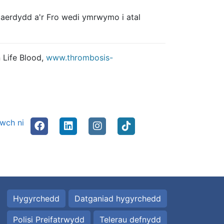
Caerdydd a'r Fro wedi ymrwymo i atal
n Life Blood,
www.thrombosis-
nwch ni
Hygyrchedd
Datganiad hygyrchedd
Polisi Preifatrwydd
Telerau defnydd