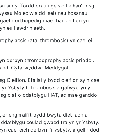
u am y ffordd orau i geisio lleihau'r risg
wysau Moleciwlaidd Isel) neu hosanau
aeth orthopedig mae rhai cleifion yn
n eu llawdriniaeth.
ophylacsis (atal thrombosis) yn cael ei
yn derbyn thromboprophylacsis priodol.
land, Cyfarwyddwr Meddygol.
leifion. Efallai y bydd cleifion sy'n cael
n yr Ysbyty (Thrombosis a gafwyd yn yr
risg claf o ddatblygu HAT, ac mae ganddo
, er enghraifft bydd bwyta diet iach a
o ddatblygu ceulad gwaed tra yn yr Ysbyty.
n cael eich derbyn i'r ysbyty, a gellir dod