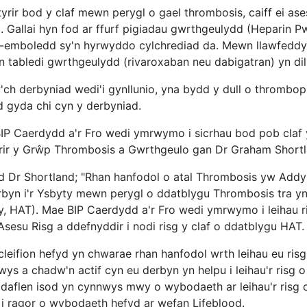
yrir bod y claf mewn perygl o gael thrombosis, caiff ei ases
. Gallai hyn fod ar ffurf pigiadau gwrthgeulydd (Heparin P
-emboledd sy'n hyrwyddo cylchrediad da. Mewn llawfeddyg
n tabledi gwrthgeulydd (rivaroxaban neu dabigatran) yn dily
'ch derbyniad wedi'i gynllunio, yna bydd y dull o thrombopr
d gyda chi cyn y derbyniad.
IP Caerdydd a'r Fro wedi ymrwymo i sicrhau bod pob claf 
rir y Grŵp Thrombosis a Gwrthgeulo gan Dr Graham Short
 Dr Shortland; "Rhan hanfodol o atal Thrombosis yw Addysg C
rbyn i'r Ysbyty mewn perygl o ddatblygu Thrombosis tra y
y, HAT). Mae BIP Caerdydd a'r Fro wedi ymrwymo i leihau 
Asesu Risg a ddefnyddir i nodi risg y claf o ddatblygu HAT.
leifion hefyd yn chwarae rhan hanfodol wrth leihau eu risg
wys a chadw'n actif cyn eu derbyn yn helpu i leihau'r risg 
daflen isod yn cynnwys mwy o wybodaeth ar leihau'r risg cy
 i ragor o wybodaeth hefyd ar wefan Lifeblood.