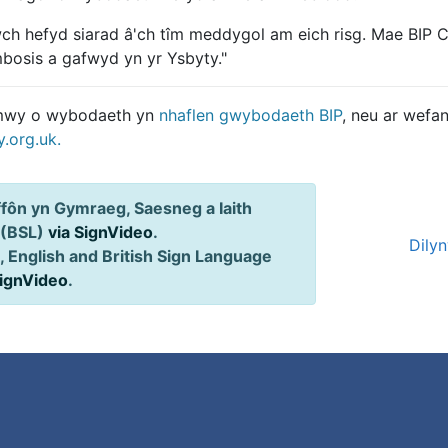
wch hefyd siarad â'ch tîm meddygol am eich risg. Mae BIP 
bosis a gafwyd yn yr Ysbyty."
mwy o wybodaeth yn
nhaflen gwybodaeth BIP
, neu ar wefa
y.org.uk.
ôn yn Gymraeg, Saesneg a Iaith
 (BSL)
via SignVideo
.
Dily
 English and British Sign Language
SignVideo
.