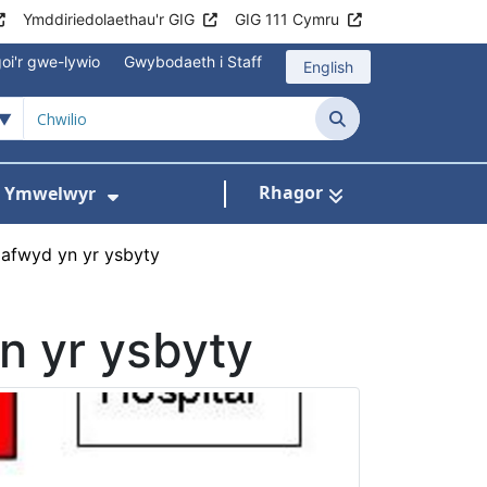
Ymddiriedolaethau'r GIG
GIG 111 Cymru
oi'r gwe-lywio
Gwybodaeth i Staff
English
Chwilio
Rhagor
ac Ymwelwyr
 gyfer Ysbytai a Chanolfannau Iechyd
Dangos isddewislen ar gyfer Gwy
afwyd yn yr ysbyty
n yr ysbyty