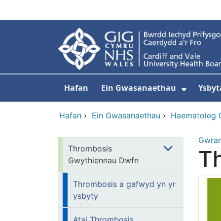
Neidio i'r prif gynnwy
Hafan
Ein Gwasanaethau
Ysbyt
Dangos
Hafan
›
Ein Gwasanaethau
›
Haematoleg C
Gwra
Thrombosis
Th
Gwythiennau Dwfn
Thrombosis a gafwyd yn yr
ysbyty
Atal Thrombosis