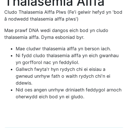
Thalasemia Alffa
Cludo Thalasemia Alffa Plws (Fe'i gelwir hefyd yn 'bod
â nodwedd thalasemia alffa plws')
Mae prawf DNA wedi dangos eich bod yn cludo
thalasemia alffa. Dyma esboniad byr.
Mae cludwr thalasemia alffa yn berson iach.
Ni fydd cludo thalasemia alffa yn eich gwanhau
yn gorfforol nac yn feddyliol.
Gallwch fwyta'r hyn rydych chi ei eisiau a
gwneud unrhyw fath o waith rydych chi'n ei
ddewis.
Nid oes angen unrhyw driniaeth feddygol arnoch
oherwydd eich bod yn ei gludo.