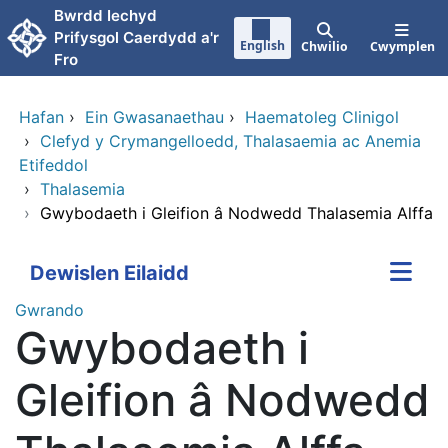
Neidio i'r prif gynnwy
Bwrdd Iechyd
Prifysgol Caerdydd a'r
English
Chwilio
Cwymplen
Fro
Hafan
›
Ein Gwasanaethau
›
Haematoleg Clinigol
›
Clefyd y Crymangelloedd, Thalasaemia ac Anemia
Etifeddol
›
Thalasemia
›
Gwybodaeth i Gleifion â Nodwedd Thalasemia Alffa
Dewislen Eilaidd
Gwrando
Gwybodaeth i
Gleifion â Nodwedd