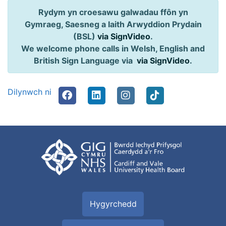
Rydym yn croesawu galwadau ffôn yn
Gymraeg, Saesneg a Iaith Arwyddion Prydain
(BSL)
via SignVideo
.
We welcome phone calls in Welsh, English and
British Sign Language via
via SignVideo
.
Dilynwch ni
Hygyrchedd