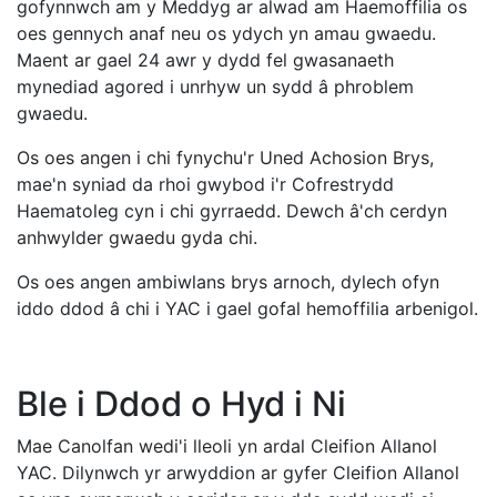
gofynnwch am y Meddyg ar alwad am Haemoffilia os
oes gennych anaf neu os ydych yn amau ​​gwaedu.
Maent ar gael 24 awr y dydd fel gwasanaeth
mynediad agored i unrhyw un sydd â phroblem
gwaedu.
Os oes angen i chi fynychu'r Uned Achosion Brys,
mae'n syniad da rhoi gwybod i'r Cofrestrydd
Haematoleg cyn i chi gyrraedd. Dewch â'ch cerdyn
anhwylder gwaedu gyda chi.
Os oes angen ambiwlans brys arnoch, dylech ofyn
iddo ddod â chi i YAC i gael gofal hemoffilia arbenigol.
Ble i Ddod o Hyd i Ni
Mae Canolfan wedi'i lleoli yn ardal Cleifion Allanol
YAC. Dilynwch yr arwyddion ar gyfer Cleifion Allanol