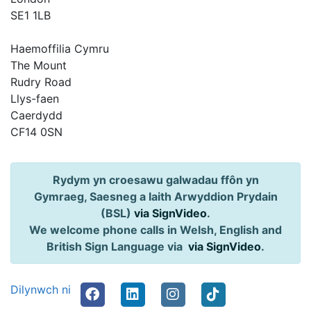
SE1 1LB
Haemoffilia Cymru
The Mount
Rudry Road
Llys-faen
Caerdydd
CF14 0SN
Rydym yn croesawu galwadau ffôn yn
Gymraeg, Saesneg a Iaith Arwyddion Prydain
(BSL)
via SignVideo
.
We welcome phone calls in Welsh, English and
British Sign Language via
via SignVideo
.
Dilynwch ni