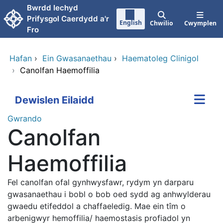
Neidio i'r prif gynnwy
Bwrdd Iechyd
Prifysgol Caerdydd a'r
English
Chwilio
Cwymplen
Fro
Hafan
›
Ein Gwasanaethau
›
Haematoleg Clinigol
›
Canolfan Haemoffilia
Dewislen Eilaidd
Gwrando
Canolfan
Haemoffilia
Fel canolfan ofal gynhwysfawr, rydym yn darparu
gwasanaethau i bobl o bob oed sydd ag anhwylderau
gwaedu etifeddol a chaffaeledig. Mae ein tîm o
arbenigwyr hemoffilia/ haemostasis profiadol yn