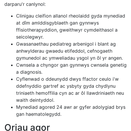
darparu'r canlynol:
Clinigau cleifion allanol rheolaidd gyda mynediad
at dîm amlddisgyblaeth gan gynnwys
ffisiotherapyddion, gweithwyr cymdeithasol a
seicolegwyr.
Gwasanaethau pediatreg arbenigol i blant ag
anhwylderau gwaedu etifeddol, cefnogaeth
gymunedol ac ymweliadau ysgol yn ôl yr angen.
Cwnsela a chyngor gan gynnwys cwnsela genetig
a diagnosis.
Cyflenwad o ddeunydd dwys ffactor ceulo i'w
ddefnyddio gartref ac ysbyty gyda chydlynu
triniaeth hemoffilia cyn ac ar ôl llawdriniaeth neu
waith deintyddol.
Mynediad agored 24 awr ar gyfer adolygiad brys
gan haematolegydd.
Oriau agor