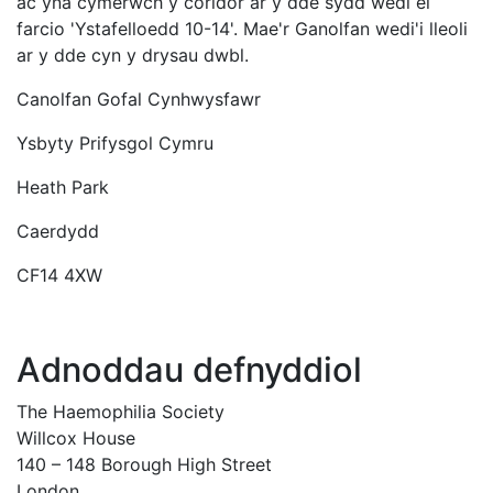
ac yna cymerwch y coridor ar y dde sydd wedi ei
farcio 'Ystafelloedd 10-14'. Mae'r Ganolfan wedi'i lleoli
ar y dde cyn y drysau dwbl.
Canolfan Gofal Cynhwysfawr
Ysbyty Prifysgol Cymru
Heath Park
Caerdydd
CF14 4XW
Adnoddau defnyddiol
The Haemophilia Society
Willcox House
140 – 148 Borough High Street
London